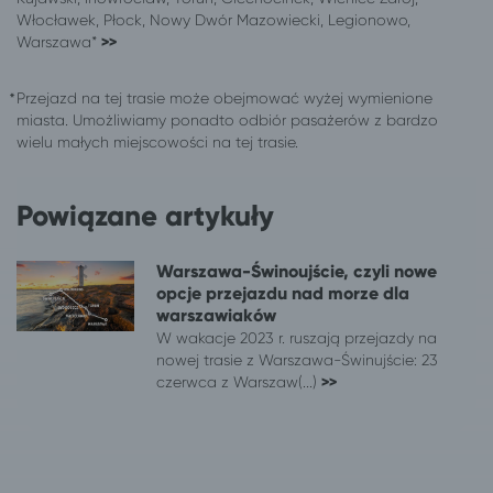
Gorzów Wielkopolski
Bydgoszcz
Włocławek, Płock, Nowy Dwór Mazowiecki, Legionowo,
Warszawa*
>>
Kłodzko
Bydgoszcz
Łomża
Bydgoszcz
Przejazd na tej trasie może obejmować wyżej wymienione
Ostrołęka
Bydgoszcz
miasta. Umożliwiamy ponadto odbiór pasażerów z bardzo
Płock
Bydgoszcz
wielu małych miejscowości na tej trasie.
Szczecin
Bydgoszcz
Tarnów
Bydgoszcz
Powiązane artykuły
Wałbrzych
Bydgoszcz
Zabrze
Bydgoszcz
Zielona Góra
Bydgoszcz
Warszawa-Świnoujście, czyli nowe
ponad 650 miejscowości
Bydgoszcz
opcje przejazdu nad morze dla
warszawiaków
440 miejscowości
Połczyn-Zdrój
W wakacje 2023 r. ruszają przejazdy na
Białystok
Połczyn-Zdrój
nowej trasie z Warszawa-Świnujście: 23
Chorzów
Połczyn-Zdrój
czerwca z Warszaw(...)
>>
Częstochowa
Połczyn-Zdrój
Dąbrowa Górnicza
Połczyn-Zdrój
Głogów
Połczyn-Zdrój
Gorzów Wielkopolski
Połczyn-Zdrój