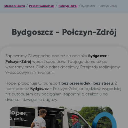
/
/
/
Strona Główna
Powiat świdwiński
Połczyn–Zdrój
Bydgoszcz - Połczyn-Zdrój
Bydgoszcz - Połczyn-Zdrój
Zapewnimy Ci wygodną podróż na odcinku
-
Bydgoszcz
Połczyn-Zdrój
wprost spod drzwi Twojego domu aż po
wskazany przez Ciebie adres docelowy. Przejazdy realizujemy
9-osobowymi minivanami.
Hoper proponuje Ci transport
bez przesiadek
i
bez stresu
. Z
nami podróż
- Połczyn-Zdrój odbędziesz wygodniej
Bydgoszcz
niż autobusem czy pociągiem: zapomnij o czekaniu na
dworcu i dźwiganiu bagaży.