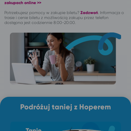
zakupach online >>
Potrzebujesz pomocy w zakupie biletu?
Zadzwoń
.
Informacja o
trasie i cenie biletu z możliwością zakupu przez telefon
dostępna jest codziennie 8:00-20:00.
Podróżuj taniej z Hoperem