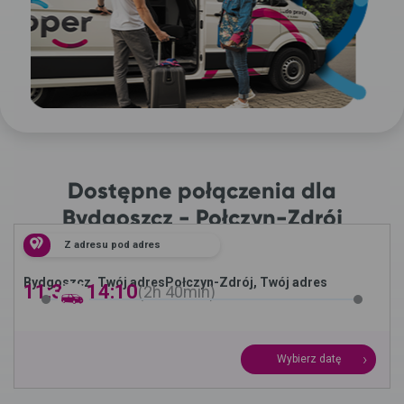
Dostępne połączenia dla
Bydgoszcz - Połczyn-Zdrój
Z adresu pod adres
Bydgoszcz, Twój adres
Połczyn-Zdrój, Twój adres
11:30 -
14:10
2h
40min
Wybierz datę