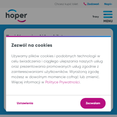
Zadzwoń
Napisz
Chcesz kupić bilet:
Trasy
MENU
Znajdź przejazd i kup bilet
Zezwól na cookies
Z
Używamy plików cookies i podobnych technologii w
celu świadczenia i ciągłego ulepszania naszych usług
DO
oraz prezentowania promowanych usług zgodnie z
zainteresowaniami użytkowników. Wyrażoną zgodę
możesz w dowolnym momencie cofnąć lub zmienić.
so. 8 sie.
-- : --
Więcej informacji w
Polityce Prywatności
.
Znajdź przejazd
Ustawienia
Zezwalam