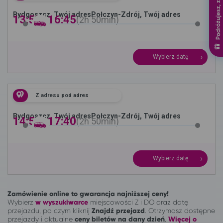
Podróżujesz, zyskujesz
Bydgoszcz, Twój adres
Połczyn-Zdrój, Twój adres
13:55 -
16:45
2h
50min
Wybierz datę
Z adresu pod adres
Bydgoszcz, Twój adres
Połczyn-Zdrój, Twój adres
14:50 -
17:40
2h
50min
Wybierz datę
Zamówienie online to gwarancja najniższej ceny!
Wybierz
w wyszukiwarce
miejscowości Z i DO oraz datę
przejazdu, po czym kliknij
Znajdź przejazd
. Otrzymasz dostępne
przejazdy i aktualne
ceny biletów na dany dzień
.
Więcej o