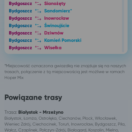
Bydgoszcz
Sianożęty
Bydgoszcz
Sandomierz*
Bydgoszcz
Inowrocław
Bydgoszcz
Świnoujście
Bydgoszcz
Dziwnów
Bydgoszcz
Kamień Pomorski
Bydgoszcz
Wisełka
Bydgoszcz
Kołczewo
Bydgoszcz
Długopole-Zdrój
Bydgoszcz
Stronie Śląskie
Bydgoszcz
Duszniki-Zdrój
Bydgoszcz
Ustronie Morskie
Bydgoszcz
Lublin*
Powiązane trasy
Bydgoszcz
Katowice
Bydgoszcz
Sarbinowo gm. Mielno
Trasa:
Białystok - Mrzeżyno
Bydgoszcz
Pobierowo
Białystok, Łomża, Ostrołęka, Ciechanów, Płock, Włocławek,
Bydgoszcz
Niechorze
Wieniec Zdrój, Ciechocinek, Toruń, Inowrocław, Bydgoszcz, Piła,
Bydgoszcz
Łódź
Wałcz, Czaplinek, Połczyn-Zdrój, Białogard, Koszalin, Mielno,