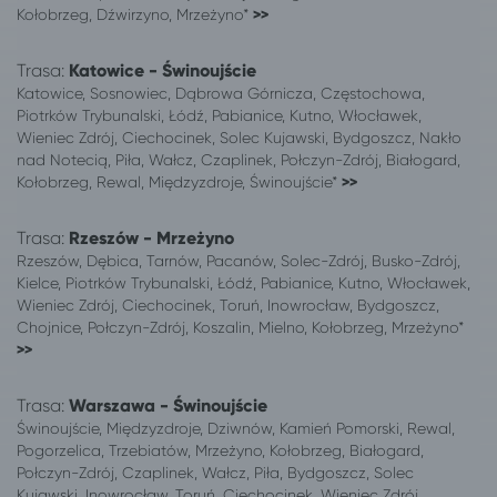
Bydgoszcz
Warszawa
Kołobrzeg, Dźwirzyno, Mrzeżyno*
>>
Bydgoszcz
Rzeszów
Trasa:
Bydgoszcz
Katowice - Świnoujście
Busko-Zdrój
Katowice, Sosnowiec, Dąbrowa Górnicza, Częstochowa,
Bydgoszcz
Kielce
Piotrków Trybunalski, Łódź, Pabianice, Kutno, Włocławek,
Bydgoszcz
Solec-Zdrój
Wieniec Zdrój, Ciechocinek, Solec Kujawski, Bydgoszcz, Nakło
Bydgoszcz
Kołobrzeg
nad Notecią, Piła, Wałcz, Czaplinek, Połczyn-Zdrój, Białogard,
Bydgoszcz
Mielno
Kołobrzeg, Rewal, Międzyzdroje, Świnoujście*
>>
Bydgoszcz
Gąski, gm. Mielno
Bydgoszcz
Koszalin
Trasa:
Rzeszów - Mrzeżyno
Rzeszów, Dębica, Tarnów, Pacanów, Solec-Zdrój, Busko-Zdrój,
Bydgoszcz
Polanica-Zdrój
Kielce, Piotrków Trybunalski, Łódź, Pabianice, Kutno, Włocławek,
Bydgoszcz
Toruń
Wieniec Zdrój, Ciechocinek, Toruń, Inowrocław, Bydgoszcz,
Bydgoszcz
Dźwirzyno
Chojnice, Połczyn-Zdrój, Koszalin, Mielno, Kołobrzeg, Mrzeżyno*
Bydgoszcz
Mielenko, gm. Mielno
>>
Bydgoszcz
Wieniec Zdrój
Bydgoszcz
Międzywodzie
Trasa:
Warszawa - Świnoujście
Świnoujście, Międzyzdroje, Dziwnów, Kamień Pomorski, Rewal,
Bytom
Bydgoszcz
Pogorzelica, Trzebiatów, Mrzeżyno, Kołobrzeg, Białogard,
Dębica
Bydgoszcz
Połczyn-Zdrój, Czaplinek, Wałcz, Piła, Bydgoszcz, Solec
Gliwice
Bydgoszcz
Kujawski, Inowrocław, Toruń, Ciechocinek, Wieniec Zdrój,