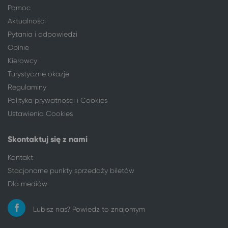
Pomoc
Piła
Połczyn-Zdrój
Aktualności
Płock
Połczyn-Zdrój
Pytania i odpowiedzi
Poznań
Połczyn-Zdrój
Opinie
Rzeszów
Połczyn-Zdrój
Sieradz
Połczyn-Zdrój
Kierowcy
Słupsk
Połczyn-Zdrój
Turystyczne okazje
Sosnowiec
Połczyn-Zdrój
Regulaminy
Świebodzin
Połczyn-Zdrój
Polityka prywatności i Cookies
Tarnów
Połczyn-Zdrój
Ustawienia Cookies
Toruń
Połczyn-Zdrój
Wałcz
Połczyn-Zdrój
Skontaktuj się z nami
Warszawa
Połczyn-Zdrój
Kontakt
Włocławek
Połczyn-Zdrój
Stacjonarne punkty sprzedaży biletów
Wrocław
Połczyn-Zdrój
Dla mediów
Zielona Góra
Połczyn-Zdrój
Lubisz nas? Powiedz to znajomym