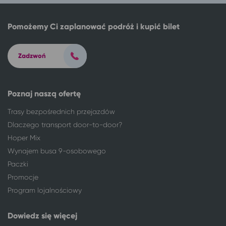
Inowrocław
Połczyn-Zdrój
Kalisz
Połczyn-Zdrój
Pomożemy Ci zaplanować podróż i kupić bilet
Katowice
Połczyn-Zdrój
Kielce
Połczyn-Zdrój
Zadzwoń
Kołobrzeg
Połczyn-Zdrój
Konin
Połczyn-Zdrój
Koszalin
Połczyn-Zdrój
Poznaj naszą ofertę
Legionowo
Połczyn-Zdrój
Legnica
Połczyn-Zdrój
Trasy bezpośrednich przejazdów
Łódź
Połczyn-Zdrój
Dlaczego transport door-to-door?
Łomża
Połczyn-Zdrój
Hoper Mix
Lubin
Połczyn-Zdrój
Wynajem busa 9-osobowego
Lublin
Połczyn-Zdrój
Paczki
Międzyrzecz
Połczyn-Zdrój
Promocje
Mysłowice
Połczyn-Zdrój
Program lojalnościowy
Nowa Sól
Połczyn-Zdrój
Ostrołęka
Połczyn-Zdrój
Dowiedz się więcej
Pabianice
Połczyn-Zdrój