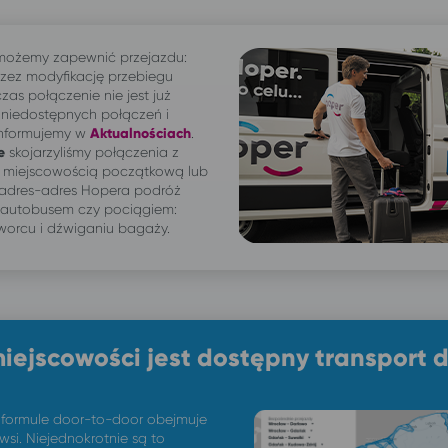
 możemy zapewnić przejazdu:
Przez modyfikację przebiegu
zas połączenie nie jest już
 niedostępnych połączeń i
informujemy w
Aktualnościach
.
e
skojarzyliśmy połączenia z
e miejscowością początkową lub
 adres-adres Hopera podróż
 autobusem czy pociągiem:
worcu i dźwiganiu bagaży.
miejscowości jest dostępny transport 
 formule door-to-door obejmuje
 wsi. Niejednokrotnie są to