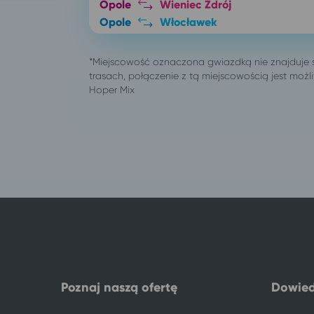
Opole
Wieniec Zdrój
Opole
Włocławek
Opole
Karwia
Opole
Duszniki-Zdrój
Opole
Busko-Zdrój
Opole
Lublin*
Opole
Mielno
Opole
Kołobrzeg
Opole
Koszalin
Opole
Gdańsk
Opole
Kudowa-Zdrój
Opole
Lądek-Zdrój
Opole
Kraków
Opole
Łódź
Opole
Ciechocinek
Opole
Solec-Zdrój
341 lokalizacji
Polanica-Zdrój
Poznaj naszą ofertę
Dowied
Bydgoszcz
Polanica-Zdrój