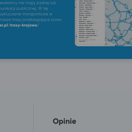
ieszkańcy nie mają żadnej lub
unikacji publicznej. W tej
ykluczenie transportowe w
 nasze trasy przebiegające przez
er.pl/trasy-krajowe/
Opinie