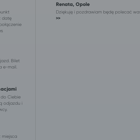
Renata, Opole
punkt
Dziękuję i pozdrawiam będę polecać wasze
z datę
>>
 połączenie
es
.
azd. Bilet
 e-mail.
macjami
 do Ciebie
ą odjazdu i
wcy.
z miejsca