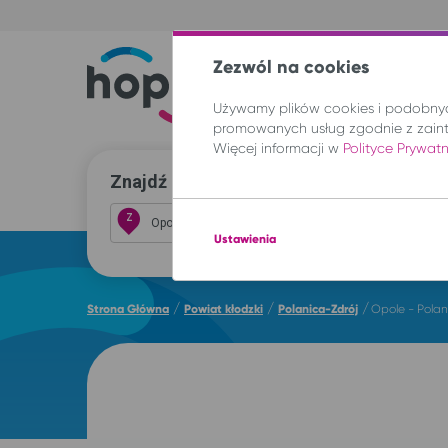
Zezwól na cookies
Trasy
Lokal
Używamy plików cookies i podobnych
promowanych usług zgodnie z zain
Więcej informacji w
Polityce Prywat
Znajdź przejazd i kup bilet
Z
Ustawienia
/
/
/
Strona Główna
Powiat kłodzki
Polanica-Zdrój
Opole - Polan