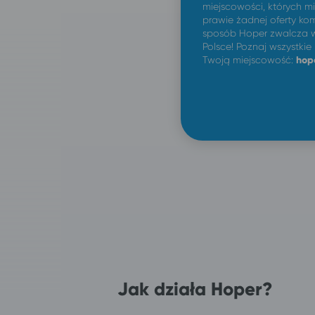
miejscowości, których m
prawie żadnej oferty kom
sposób Hoper zwalcza w
Polsce! Poznaj wszystkie
Twoją miejscowość:
hop
Jak działa Hoper?