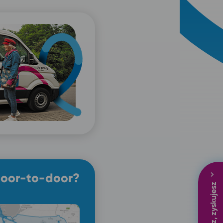
door-to-door?
Podróżujesz, zyskujesz