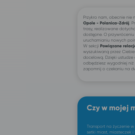
Przykro nam, obecnie nie
Opole - Polanica-Zdrój
. 
trasy, realizowane dotychc
dostępne. O przywróceniu
uruchamianiu nowych po
W sekcji
Powiązane relacj
wyszukiwaną przez Ciebi
docelową. Dzięki ustudze
odbędziesz wygodniej niż
zapomnij o czekaniu na d
Czy w mojej 
Transport na życzenie w
setki miast, miasteczek i