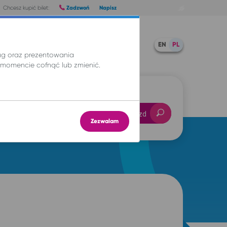
Zadzwoń
Napisz
Chcesz kupić bilet:
Pomoc
TWOJE BILETY
EN
PL
ług oraz prezentowania
momencie cofnąć lub zmienić.
-- : --
Znajdź przejazd
Zezwalam