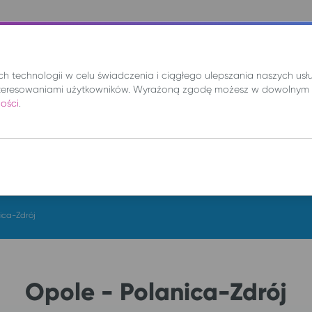
nie
Mix
Wynajem
Promocje
Kup bilet
 technologii w celu świadczenia i ciągłego ulepszania naszych us
teresowaniami użytkowników. Wyrażoną zgodę możesz w dowolnym 
ności
.
DO
pt. 7 sie.
ica-Zdrój
Opole - Polanica-Zdrój