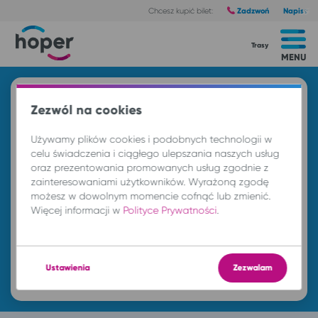
Zadzwoń
Napisz
Chcesz kupić bilet:
Trasy
MENU
Znajdź przejazd i kup bilet
Zezwól na cookies
Z
Używamy plików cookies i podobnych technologii w
celu świadczenia i ciągłego ulepszania naszych usług
oraz prezentowania promowanych usług zgodnie z
DO
zainteresowaniami użytkowników. Wyrażoną zgodę
możesz w dowolnym momencie cofnąć lub zmienić.
Więcej informacji w
Polityce Prywatności
.
pt. 7 sie.
-- : --
Ustawienia
Zezwalam
Znajdź przejazd