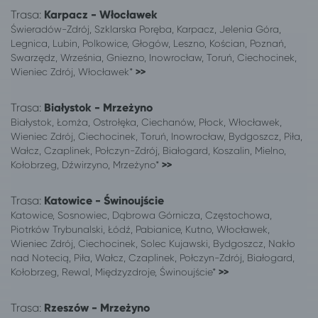
Trasa:
Karpacz - Włocławek
Świeradów-Zdrój, Szklarska Poręba, Karpacz, Jelenia Góra,
Legnica, Lubin, Polkowice, Głogów, Leszno, Kościan, Poznań,
Swarzędz, Września, Gniezno, Inowrocław, Toruń, Ciechocinek,
Wieniec Zdrój, Włocławek*
>>
Trasa:
Białystok - Mrzeżyno
Białystok, Łomża, Ostrołęka, Ciechanów, Płock, Włocławek,
Wieniec Zdrój, Ciechocinek, Toruń, Inowrocław, Bydgoszcz, Piła,
Wałcz, Czaplinek, Połczyn-Zdrój, Białogard, Koszalin, Mielno,
Kołobrzeg, Dźwirzyno, Mrzeżyno*
>>
Trasa:
Katowice - Świnoujście
Katowice, Sosnowiec, Dąbrowa Górnicza, Częstochowa,
Piotrków Trybunalski, Łódź, Pabianice, Kutno, Włocławek,
Wieniec Zdrój, Ciechocinek, Solec Kujawski, Bydgoszcz, Nakło
nad Notecią, Piła, Wałcz, Czaplinek, Połczyn-Zdrój, Białogard,
Kołobrzeg, Rewal, Międzyzdroje, Świnoujście*
>>
Trasa:
Rzeszów - Mrzeżyno