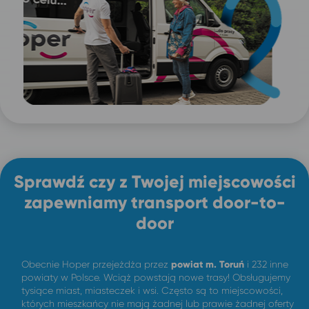
Sprawdź czy z Twojej miejscowości
zapewniamy transport door-to-
door
Obecnie Hoper przejeżdża przez
powiat m.
Toruń
i 232 inne
powiaty w Polsce. Wciąż powstają nowe trasy! Obsługujemy
tysiące miast, miasteczek i wsi. Często są to miejscowości,
których mieszkańcy nie mają żadnej lub prawie żadnej oferty