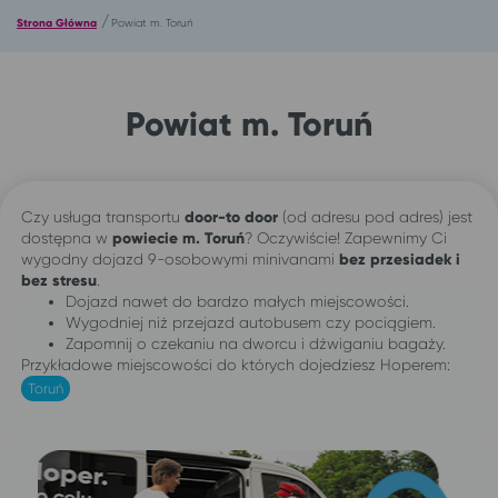
/
Strona Główna
Powiat m. Toruń
Powiat m. Toruń
Czy usługa transportu
door-to door
(od adresu pod adres) jest
dostępna w
powiecie m.
Toruń
? Oczywiście! Zapewnimy Ci
wygodny dojazd 9-osobowymi minivanami
bez przesiadek i
bez stresu
.
Dojazd nawet do bardzo małych miejscowości.
Wygodniej niż przejazd autobusem czy pociągiem.
Zapomnij o czekaniu na dworcu i dźwiganiu bagaży.
Przykładowe miejscowości do których dojedziesz Hoperem:
Toruń