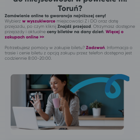
Toruń?
Zamówienie online to gwarancja najniższej ceny!
Wybierz
w wyszukiwarce
miejscowości Z i DO oraz datę
przejazdu, po czym kliknij
Znajdź przejazd
. Otrzymasz dostępne
przejazdy i aktualne
ceny biletów na dany dzień
.
Więcej o
zakupach online >>
Potrzebujesz pomocy w zakupie biletu?
Zadzwoń
.
Informacja o
trasie i cenie biletu z opcją zakupu przez telefon dostępna jest
codziennie 8:00-20:00.