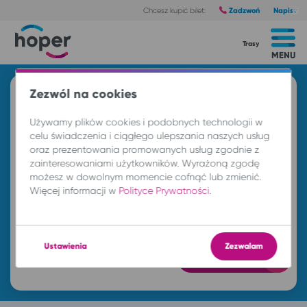
Zadzwoń
Napisz
Chcesz kupić bilet:
Trasy
MENU
Zezwól na cookies
Znajdź przejazd i kup bilet
Używamy plików cookies i podobnych technologii w
Z
celu świadczenia i ciągłego ulepszania naszych usług
oraz prezentowania promowanych usług zgodnie z
zainteresowaniami użytkowników. Wyrażoną zgodę
DO
możesz w dowolnym momencie cofnąć lub zmienić.
Więcej informacji w
Polityce Prywatności
.
pt. 7 sie.
-- : --
Ustawienia
Zezwalam
Znajdź przejazd