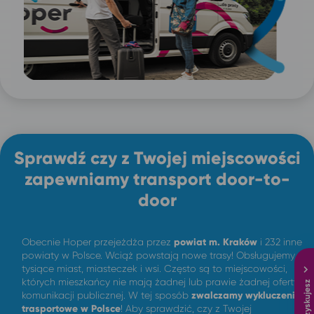
Sprawdź czy z Twojej miejscowości
zapewniamy transport door-to-
door
Obecnie Hoper przejeżdża przez
powiat m.
Kraków
i 232 inne
powiaty w Polsce. Wciąż powstają nowe trasy! Obsługujemy
tysiące miast, miasteczek i wsi. Często są to miejscowości,
których mieszkańcy nie mają żadnej lub prawie żadnej oferty
komunikacji publicznej. W tej sposób
zwalczamy wykluczenie
trasportowe w Polsce
! Aby sprawdzić, czy z Twojej