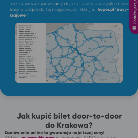
Podróżujesz, zyskujesz
miejscowości zapewniamy dojazd i poznać wszystkie nasze
trasy wiodące do tej miejscowości kliknij tu:
hoper.pl/trasy-
krajowe/
Jak kupić bilet door-to-door
do Krakowa?
Zamówienie online to gwarancja najniższej ceny!
Wybierz
w wyszukiwarce
miejscowości Z i DO oraz datę