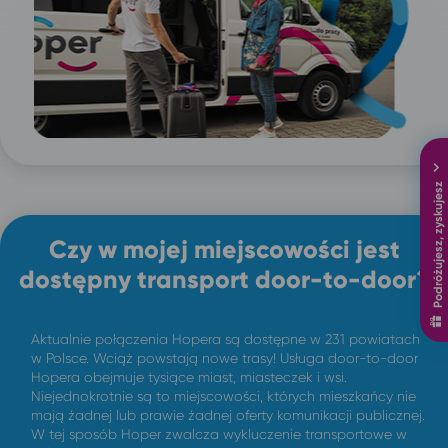
Podróżujesz, zyskujesz
Czy w mojej miejscowości jest
dostępny transport door-to-door?
Aktualnie połączenia Hopera są dostępne w 231 powiatach
w Polsce. Wciąż powstają nowe trasy! Usługa door-to-door
Hopera obejmuje tysiące miast, miasteczek i wsi.
Niejednokrotnie są to miejscowości, których mieszkańcy nie
mają żadnej lub prawie żadnej oferty komunikacji publicznej.
W tej sposób Hoper zwalcza wykluczenie transportowe w