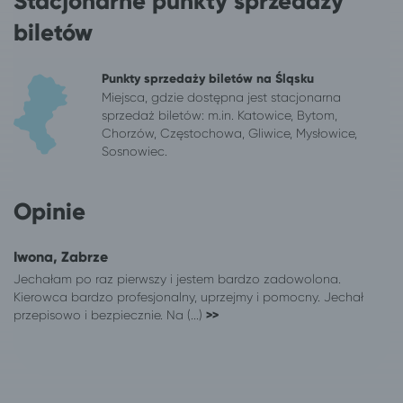
Stacjonarne punkty sprzedaży
Katowice
Szczyrk*
biletów
Opole
Szczyrk*
Poznań
Szczyrk*
Ruda Śląska
Szczyrk*
Punkty sprzedaży biletów na Śląsku
Tychy
Szczyrk*
Miejsca, gdzie dostępna jest stacjonarna
sprzedaż biletów: m.in. Katowice, Bytom,
Wrocław
Szczyrk*
Chorzów, Częstochowa, Gliwice, Mysłowice,
Sosnowiec.
Opinie
Iwona, Zabrze
Jechałam po raz pierwszy i jestem bardzo zadowolona.
Kierowca bardzo profesjonalny, uprzejmy i pomocny. Jechał
przepisowo i bezpiecznie. Na (...)
>>