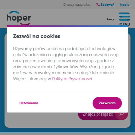
Zadzwoń
Napisz
Chcesz kupić bilet:
Trasy
MENU
Zezwól na cookies
Znajdź przejazd i kup bilet
Używamy plików cookies i podobnych technologii w
Z
celu świadczenia i ciągłego ulepszania naszych usług
oraz prezentowania promowanych usług zgodnie z
zainteresowaniami użytkowników. Wyrażoną zgodę
możesz w dowolnym momencie cofnąć lub zmienić.
DO
Więcej informacji w
Polityce Prywatności
.
so. 8 sie.
-- : --
Ustawienia
Zezwalam
Znajdź przejazd