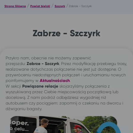
/
/
/
Strona Główna
Powiat bielski
Szczyrk
Zabrze - Szczyrk
Zabrze - Szczyrk
Przykro nam, obecnie nie możemy zapewnić
przejazdu:
Zabrze -
Szczyrk
. Przez modyfikację przebiegu trasy,
realizowane dotychczas połączenie nie jest już dostępne. O
przywróceniu niedostępnych połączeń i uruchamianiu nowych
poinformujemy w
Aktualnościach
.
W sekcji
Powiązane relacje
skojarzyliśmy połączenia z
wyszukiwaną przez Ciebie miejscowością początkową lub
docelową. Z nami podróż odbędziesz wygodniej niż
autobusem czy pociągiem: zapomnij o czekaniu na dworcu i
dźwiganiu bagaży.