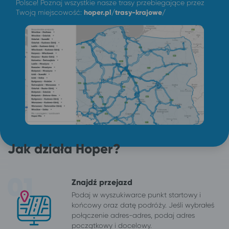
Polsce! Poznaj wszystkie nasze trasy przebiegające przez
Twoją miejscowość:
hoper.pl/trasy-krajowe/
Jak działa Hoper?
Znajdź przejazd
Podaj w wyszukiwarce punkt startowy i
końcowy oraz datę podróży. Jeśli wybrałeś
połączenie adres-adres, podaj adres
początkowy i docelowy.