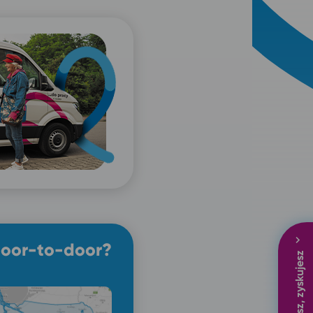
door-to-door?
Podróżujesz, zyskujesz