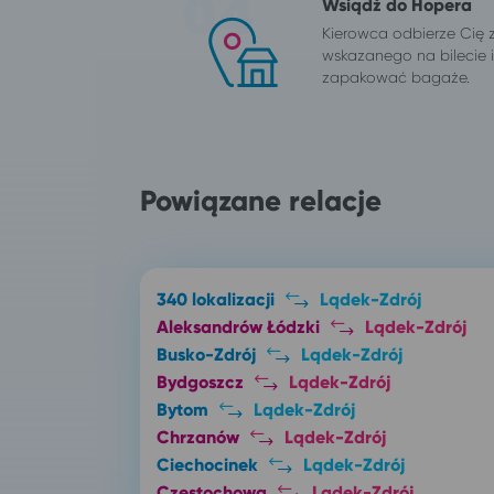
Wsiądź do Hopera
Kierowca odbierze Cię 
wskazanego na bilecie
zapakować bagaże.
Powiązane relacje
340 lokalizacji
Lądek-Zdrój
Aleksandrów Łódzki
Lądek-Zdrój
Busko-Zdrój
Lądek-Zdrój
Bydgoszcz
Lądek-Zdrój
Bytom
Lądek-Zdrój
Chrzanów
Lądek-Zdrój
Ciechocinek
Lądek-Zdrój
Częstochowa
Lądek-Zdrój