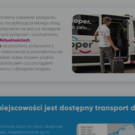
 możemy zapewnić przejazdu:
zez modyfikację przebiegu trasy,
łączenie nie jest już dostępne.
nych połączeń i uruchamianiu
Aktualnościach
.
e
skojarzyliśmy połączenia z
e miejscowością początkową lub
 adres-adres Hopera podróż
 autobusem czy pociągiem:
worcu i dźwiganiu bagaży.
miejscowości jest dostępny transport 
 formule door-to-door obejmuje
 wsi. Niejednokrotnie są to