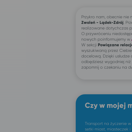
Przykro nam, obecnie nie
Zwoleń - Lądek-Zdrój
. Pr
realizowane dotychczas po
O przywróceniu niedostęp
nowych poinformujemy w
W sekcji
Powiązane relacj
wyszukiwaną przez Ciebi
docelową. Dzięki usłudze
odbędziesz wygodniej niż
zapomnij o czekaniu na d
Czy w mojej 
Transport na życzenie w
setki miast, miasteczek i