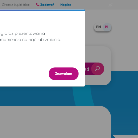
Zadzwoń
Napisz
Chcesz kupić bilet:
Pomoc
TWOJE BILETY
EN
PL
ług oraz prezentowania
momencie cofnąć lub zmienić.
-- : --
Znajdź przejazd
Zezwalam