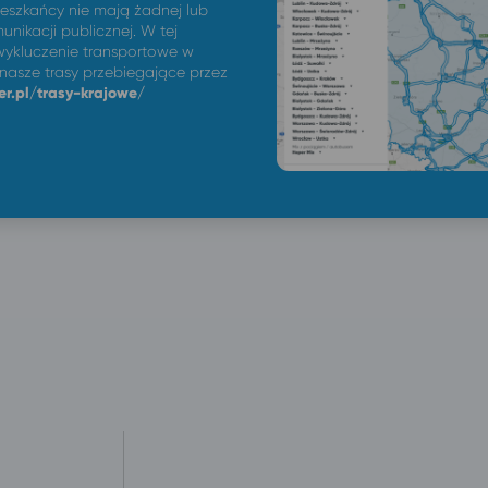
ieszkańcy nie mają żadnej lub
unikacji publicznej. W tej
ykluczenie transportowe w
 nasze trasy przebiegające przez
er.pl/trasy-krajowe/