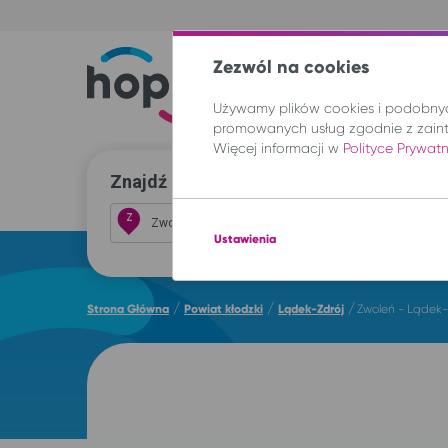
Zezwól na cookies
Trasy
Lokal
Używamy plików cookies i podobnych
promowanych usług zgodnie z zain
Więcej informacji w
Polityce Prywat
Znajdź przejazd i kup bilet
Z
Ustawienia
/
/
/
Strona Główna
Powiat kłodzki
Lądek-Zdrój
Zwoleń - Lądek-