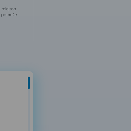
z miejsca
 i pomoże