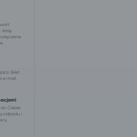
punkt
z datę
 połączenie
es
.
azd. Bilet
 e-mail.
macjami
 do Ciebie
ą odjazdu i
wcy.