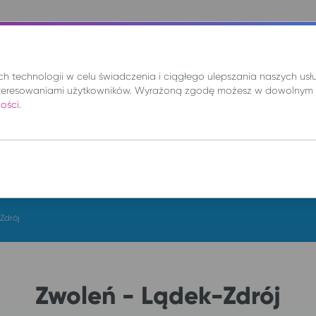
nie
Mix
Wynajem
Promocje
Kup bilet
 technologii w celu świadczenia i ciągłego ulepszania naszych us
teresowaniami użytkowników. Wyrażoną zgodę możesz w dowolnym 
ności
.
DO
so. 8 sie.
Zdrój
Zwoleń - Lądek-Zdrój