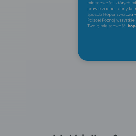
miejscowości, których m
prawie żadnej oferty kom
sposób Hoper zwalcza w
Polsce! Poznaj wszystkie
Twoją miejscowość:
hop