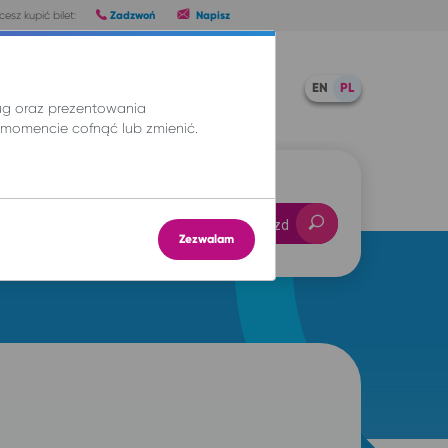
Zadzwoń
Napisz
esz kupić bilet:
Pomoc
TWOJE BILETY
EN
PL
ług oraz prezentowania
momencie cofnąć lub zmienić.
-- : --
Znajdź przejazd
Zezwalam