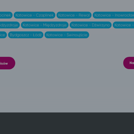
ocinek
Katowice - Czaplinek
Katowice - Rewal
Katowice - Inowrocła
dzyzdroje
Katowice - Międzyzdroje
Katowice - Dźwirzyno
Katowice -
ice
Bydgoszcz - Łódź
Katowice - Świnoujście
Na
pisów