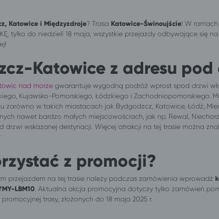
z, Katowice i Międzyzdroje
? Trasa
Katowice-Świnoujście
! W ramach 
 tylko do niedzieli 18 maja, wszystkie przejazdy odbywające się na t
ej!
zcz-Katowice z adresu pod 
towic nad morze
gwarantuje wygodną podróż wprost spod drzwi w
kiego, Kujawsko-Pomorskiego, Łódzkiego i Zachodniopomorskiego. 
u zarówno w takich miastacach jak Bydgodzcz, Katowice, Łódź, Mied
innych nawet bardzo małych miejscowościach, jak np. Rewal, Niechorz
 drzwi wskazanej destynacji. Więcej atrakcji na tej trasie można zna
!
rzystać z promocji?
m przejazdem na tej trasie należy
podczas zamówienia wprowadź
k
YMY-LBM10
. Aktualna akcja promocyjna dotyczy tylko zamówień p
promocyjnej trasy, złożonych do 18 maja 2025 r.