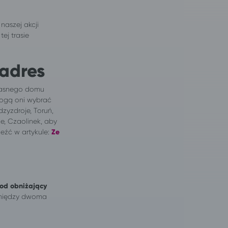
naszej akcji
ej trasie
adres
łasnego domu
Mogą oni wybrać
zyzdroje, Toruń,
e, Czaolinek, aby
leźć w artykule:
Ze
od obniżający
omiędzy dwoma