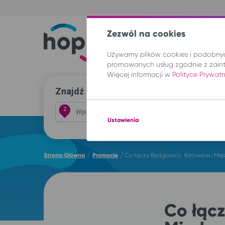
Zezwól na cookies
Trasy
Lokal
Używamy plików cookies i podobnych
promowanych usług zgodnie z zain
Więcej informacji w
Polityce Prywat
Znajdź przejazd i kup bilet
Z
Ustawienia
/
/
Strona Główna
Promocje
Co łączy Bydgoszcz, Katowice i Mię
Co łącz