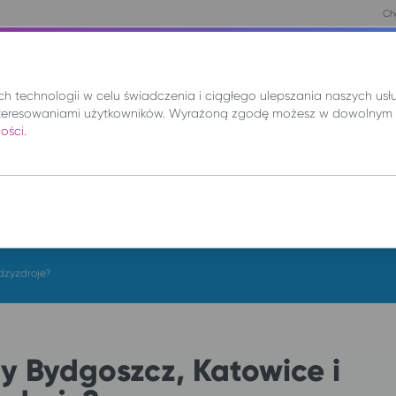
Chc
nie
Mix
Wynajem
Promocje
Kup bilet
 technologii w celu świadczenia i ciągłego ulepszania naszych us
teresowaniami użytkowników. Wyrażoną zgodę możesz w dowolnym 
ności
.
DO
cz. 6 sie.
dzyzdroje?
y Bydgoszcz, Katowice i