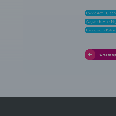
Bydgoszcz - Ciech
Częstochowa - Mię
Bydgoszcz - Katow
Wróć do w