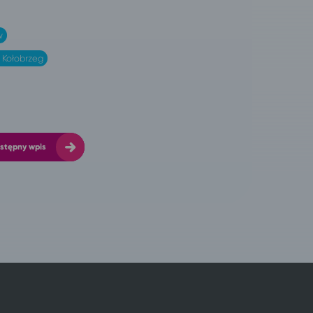
w
 Kołobrzeg
stępny wpis