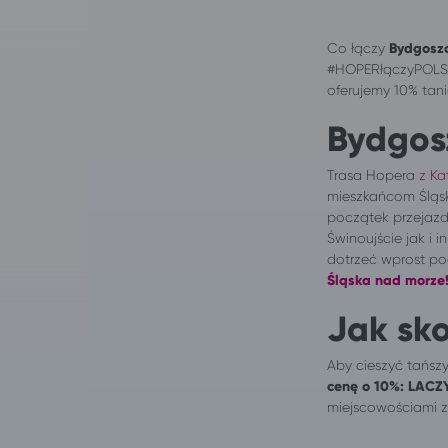
Co łączy
Bydgoszc
#HOPERłączyPOLSKĘ,
oferujemy 10% tani
Bydgos
Trasa Hopera
z Ka
mieszkańcom Śląs
początek przejazd
Świnoujście jak i 
dotrzeć wprost pod
Śląska nad morze
Jak sko
Aby cieszyć tańszy
cenę o 10%:
LACZ
miejscowościami z 