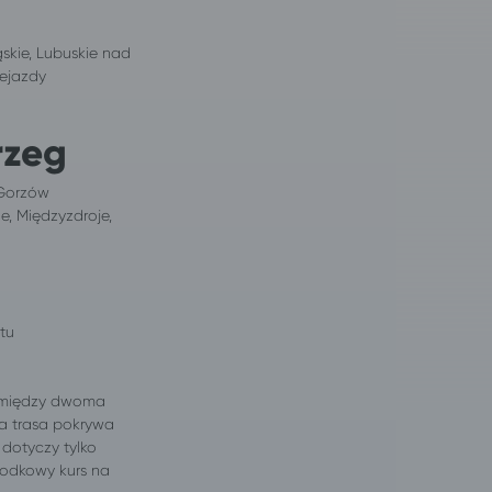
skie, Lubuskie nad
zejazdy
rzeg
 Gorzów
e, Międzyzdroje,
tu
pomiędzy dwoma
a trasa pokrywa
dotyczy tylko
środkowy kurs na