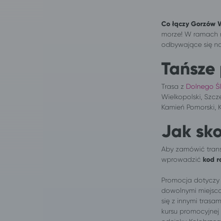
Co łączy
Gorzów W
morze! W ramach n
odbywające się na 
Tańsze
Trasa z
Dolnego Ś
Wielkopolski, Szcz
Kamień Pomorski, K
Jak sko
Aby zamówić trans
wprowadzić
kod 
Promocja dotyczy 
dowolnymi miejsco
się z innymi tras
kursu promocyjnej 