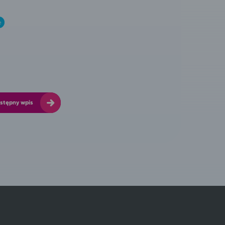
e
stępny wpis