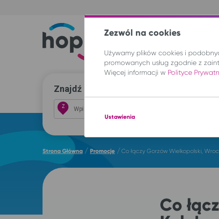
Zezwól na cookies
Trasy
Lokal
Używamy plików cookies i podobnych
promowanych usług zgodnie z zain
Więcej informacji w
Polityce Prywat
Znajdź przejazd i kup bilet
Z
Ustawienia
/
/
Strona Główna
Promocje
Co łączy Gorzów Wielkopolski, Wroc
Co łącz