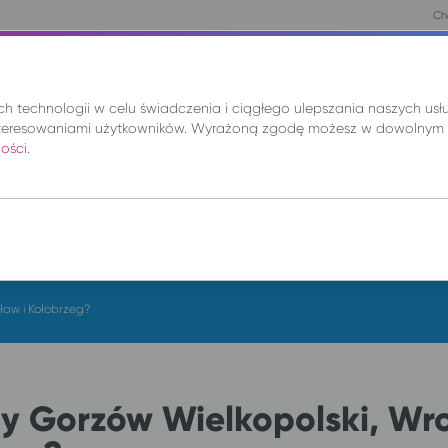
Chc
nie
Mix
Wynajem
Promocje
Kup bilet
 technologii w celu świadczenia i ciągłego ulepszania naszych us
teresowaniami użytkowników. Wyrażoną zgodę możesz w dowolnym 
ności
.
DO
so. 8 sie.
ław i Kołobrzeg?
y Gorzów Wielkopolski, Wro