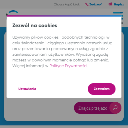
Zadzwoń
Napisz
Chcesz kupić bilet:
Trasy
MENU
Zezwól na cookies
Używamy plików cookies i podobnych technologii w
Znajdź przejazd i kup bilet
celu świadczenia i ciągłego ulepszania naszych usług
oraz prezentowania promowanych usług zgodnie z
Z
zainteresowaniami użytkowników. Wyrażoną zgodę
możesz w dowolnym momencie cofnąć lub zmienić.
Więcej informacji w
Polityce Prywatności
.
DO
Ustawienia
Zezwalam
nd. 9 sie.
-- : --
Znajdź przejazd