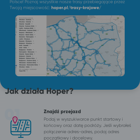
Polsce! Poznaj wszystkie nasze trasy przebiegające przez
Twoją miejscowość:
hoper.pl/trasy-krajowe/
Jak działa Hoper?
Znajdź przejazd
Podaj w wyszukiwarce punkt startowy i
końcowy oraz datę podróży. Jeśli wybrałeś
połączenie adres-adres, podaj adres
początkowy i docelowy.