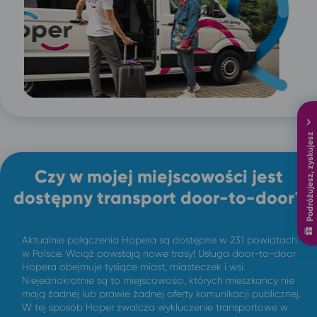
Podróżujesz, zyskujesz
Czy w mojej miejscowości jest
dostępny transport door-to-door?
Aktualnie połączenia Hopera są dostępne w 231 powiatach
w Polsce. Wciąż powstają nowe trasy! Usługa door-to-door
Hopera obejmuje tysiące miast, miasteczek i wsi.
Niejednokrotnie są to miejscowości, których mieszkańcy nie
mają żadnej lub prawie żadnej oferty komunikacji publicznej.
W tej sposób Hoper zwalcza wykluczenie transportowe w