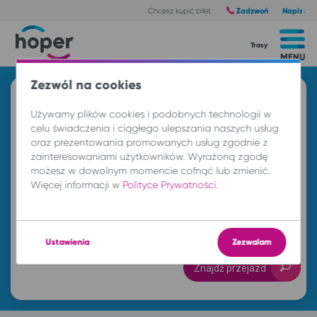
Zadzwoń
Napisz
Chcesz kupić bilet:
Trasy
MENU
Zezwól na cookies
Znajdź przejazd i kup bilet
Używamy plików cookies i podobnych technologii w
Z
celu świadczenia i ciągłego ulepszania naszych usług
oraz prezentowania promowanych usług zgodnie z
zainteresowaniami użytkowników. Wyrażoną zgodę
możesz w dowolnym momencie cofnąć lub zmienić.
DO
Więcej informacji w
Polityce Prywatności
.
pt. 7 sie.
-- : --
Ustawienia
Zezwalam
Znajdź przejazd