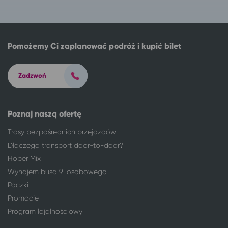
Kraków
Karwia
Łódź
Karwia
Olsztyn
Karwia
Opole
Karwia
Pomożemy Ci zaplanować podróż i kupić bilet
Pabianice
Karwia
Radom
Karwia
Zadzwoń
Toruń
Karwia
Warszawa
Karwia
Wieluń
Karwia
Poznaj naszą ofertę
Włocławek
Karwia
Wrocław
Karwia
Trasy bezpośrednich przejazdów
Zgierz
Karwia
Dlaczego transport door-to-door?
Hoper Mix
Wynajem busa 9-osobowego
Paczki
Promocje
Program lojalnościowy