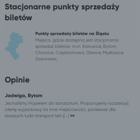
Bytom
Polanica-Zdrój
Stacjonarne punkty sprzedaży
Bytom
Lądek-Zdrój
biletów
Bytom
Grudziądz
Bytom
Włocławek
Bytom
Toruń
Punkty sprzedaży biletów na Śląsku
Miejsca, gdzie dostępna jest stacjonarna
Bytom
Gdynia
sprzedaż biletów: m.in. Katowice, Bytom,
Bytom
Władysławowo
Chorzów, Częstochowa, Gliwice, Mysłowice,
Bytom
Mielno
Sosnowiec.
Bytom
Kołobrzeg
Bytom
Koszalin
Opinie
Bytom
Łódź
Bytom
Szczawno-Zdrój
Jadwiga, Bytom
555 lokalizacji
Karwia
Jechaliśmy Hoperem do sanatorium. Proponujemy rozszerzyć
Białystok
Karwia
ofertę wyjazdową na inne miejscowości, ponieważ dla
Kalisz
Karwia
starszych ludzi transport ten j(...)
>>
Karwia
Gdańsk
Karwia
Suwałki
Kielce
Karwia