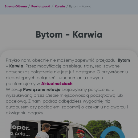
/
/
/
Strona Główna
Powiat pucki
Karwia
Bytom - Karwia
Bytom - Karwia
Przykro nam, obecnie nie możemy zapewnić przejazdu:
Bytom
-
Karwia
. Przez modyfikację przebiegu trasy, realizowane
dotychczas połączenie nie jest już dostępne. O przywróceniu
niedostępnych połączeń i uruchamianiu nowych
poinformujemy w
Aktualnościach
.
W sekcji
Powiązane relacje
skojarzyliśmy połączenia z
wyszukiwaną przez Ciebie miejscowością początkową lub
docelową. Z nami podróż odbędziesz wygodniej niż
autobusem czy pociągiem: zapomnij o czekaniu na dworcu i
dźwiganiu bagaży.