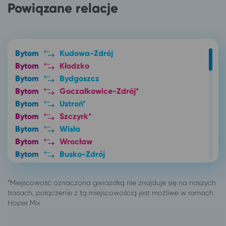
Powiązane relacje
Bytom
Kudowa-Zdrój
Bytom
Kłodzko
Bytom
Bydgoszcz
Bytom
Goczałkowice-Zdrój*
Bytom
Ustroń*
Bytom
Szczyrk*
Bytom
Wisła
Bytom
Wrocław
Bytom
Busko-Zdrój
Bytom
Karpacz
Bytom
Świeradów-Zdrój
Bytom
Kraków
Bytom
Lublin*
Bytom
Ciechocinek