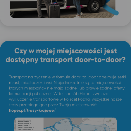
Czy w mojej miejscowości jest
dostępny transport door-to-door?
Transport na życzenie w formule door-to-door obejmuje setki
miast, miasteczek i wsi. Niejednokrotnie są to miejscowości,
których mieszkańcy nie mają żadnej lub prawie żadnej oferty
komunikacji publicznej. W tej sposób Hoper zwalcza
wykluczenie transportowe w Polsce! Poznaj wszystkie nasze
trasy przebiegające przez Twoją miejscowość:
hoper.pl/trasy-krajowe/