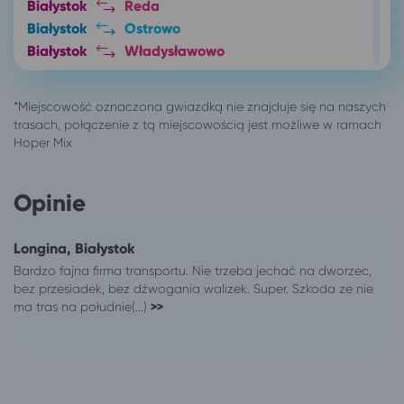
Białystok
Reda
Białystok
Ostrowo
Białystok
Władysławowo
Białystok
Sopot
Białystok
Gdynia
Białystok
Jastrzębia Góra
Białystok
Gdańsk
Białystok
Puck
Białystok
Chłapowo
Opinie
Białystok
Połczyn-Zdrój
Białystok
Wieniec Zdrój
Longina, Białystok
Białystok
Bydgoszcz
Bardzo fajna firma transportu. Nie trzeba jechać na dworzec,
Białystok
Toruń
bez przesiadek, bez dźwogania walizek. Super. Szkoda ze nie
Białystok
wynajem busa
ma tras na południe(...)
>>
Białystok
Mrzeżyno
Białystok
Mielno
Czaplinek
Białystok
Elbląg
Białystok