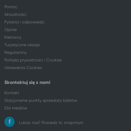
Radom
Karwia
Pomoc
Toruń
Karwia
Aktualności
Warszawa
Karwia
Pytania i odpowiedzi
Wieluń
Karwia
Opinie
Włocławek
Karwia
Kierowcy
Wrocław
Karwia
Turystyczne okazje
Zgierz
Karwia
Regulaminy
Polityka prywatności i Cookies
Ustawienia Cookies
Skontaktuj się z nami
Kontakt
Stacjonarne punkty sprzedaży biletów
Dla mediów
Lubisz nas? Powiedz to znajomym