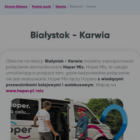
/
/
/
Strona Główna
Powiat pucki
Karwia
Białystok - Karwia
Białystok - Karwia
Obecnie na relacji:
Białystok - Karwia
możemy zaproponować
połączenie skomunikowane
Hoper Mix.
Hoper Mix, to usługa
umożliwiająca przejazd tam, gdzie bezpośrednie połączenie
nie jest realizowane. Hoper Mix łączy Hopera
z wiodącymi
przewoźnikami kolejowymi i autobusowym
. Więcej na
www.hoper.pl/mix