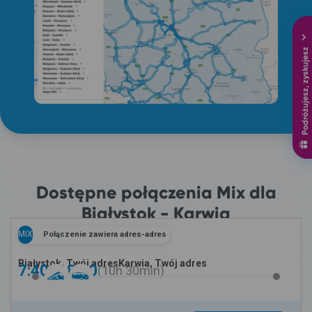
Podróżujesz, zyskujesz
Dostępne połączenia Mix dla
Białystok - Karwia
MIX
Połączenie zawiera adres-adres
Białystok, Twój adres
Karwia, Twój adres
7:40 -
18:10
10h
30min