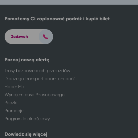
Koszalin
Białystok
Olsztyn
Białystok
Ostróda
Białystok
Pomożemy Ci zaplanować podróż i kupić bilet
Płock
Białystok
Przasnysz
Białystok
Zadzwoń
Włocławek
Białystok
Zielona Góra
Białystok
555 lokalizacji
Karwia
Poznaj naszą ofertę
Bytom
Karwia
Trasy bezpośrednich przejazdów
Kalisz
Karwia
Dlaczego transport door-to-door?
Karwia
Suwałki
Hoper Mix
Karwia
Gdańsk
Wynajem busa 9-osobowego
Kielce
Karwia
Kraków
Karwia
Paczki
Łódź
Karwia
Promocje
Olsztyn
Karwia
Program lojalnościowy
Opole
Karwia
Pabianice
Karwia
Dowiedz się więcej