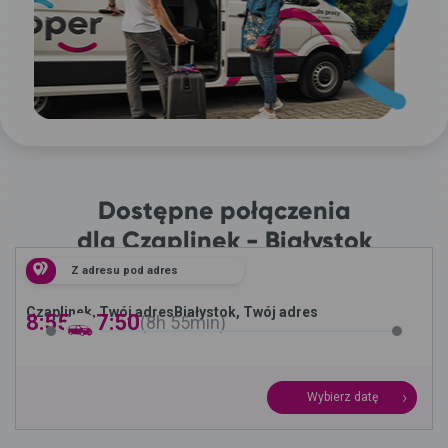
Dostępne połączenia
dla Czaplinek - Białystok
Z adresu pod adres
Czaplinek, Twój adres
Białystok, Twój adres
8:55 -
17:50
8h
55min
Wybierz datę