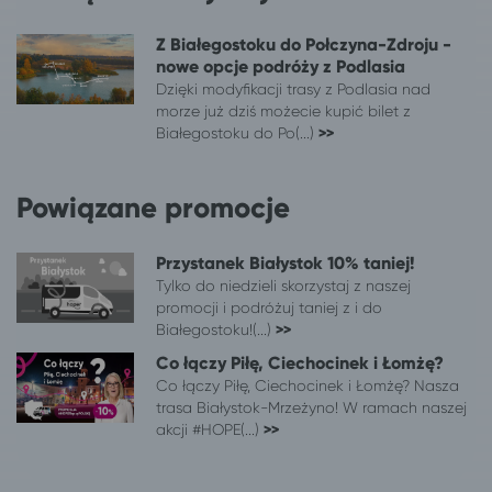
Białystok
Jastrzębia Góra
Z Białegostoku do Połczyna-Zdroju -
Białystok
Gdańsk
nowe opcje podróży z Podlasia
Białystok
Puck
Dzięki modyfikacji trasy z Podlasia nad
Białystok
Karwia
morze już dziś możecie kupić bilet z
Białystok
Chłapowo
Białegostoku do Po(...)
>>
Białystok
Wieniec Zdrój
Białystok
Bydgoszcz
Powiązane promocje
Białystok
Toruń
Białystok
wynajem busa
Przystanek Białystok 10% taniej!
Białystok
Mrzeżyno
Tylko do niedzieli skorzystaj z naszej
Białystok
Mielno
promocji i podróżuj taniej z i do
Białystok
Połczyn-Zdrój
Białegostoku!(...)
>>
Elbląg
Białystok
Co łączy Piłę, Ciechocinek i Łomżę?
Koszalin
Białystok
Co łączy Piłę, Ciechocinek i Łomżę? Nasza
Olsztyn
Białystok
trasa Białystok-Mrzeżyno! W ramach naszej
Ostróda
Białystok
akcji #HOPE(...)
>>
Płock
Białystok
Przasnysz
Białystok