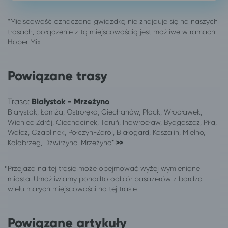
Pabianice
Czaplinek
Poznań
Czaplinek
Sosnowiec
Czaplinek
Warszawa
Czaplinek
Wrocław
Czaplinek
Zielona Góra
Czaplinek
Powiązane trasy
323 lokalizacji
Białystok
Aleksandrów Kujawski
Białystok
Trasa:
Białystok - Mrzeżyno
Białystok
Ciechocinek
Białystok, Łomża, Ostrołęka, Ciechanów, Płock, Włocławek,
Białystok
Kołobrzeg
Wieniec Zdrój, Ciechocinek, Toruń, Inowrocław, Bydgoszcz, Piła,
Wałcz, Czaplinek, Połczyn-Zdrój, Białogard, Koszalin, Mielno,
Białystok
Poznań
Kołobrzeg, Dźwirzyno, Mrzeżyno*
>>
Białystok
Warszawa
Białystok
Rumia
Przejazd na tej trasie może obejmować wyżej wymienione
Białystok
Reda
miasta. Umożliwiamy ponadto odbiór pasażerów z bardzo
Białystok
Ostrowo
wielu małych miejscowości na tej trasie.
Białystok
Władysławowo
Białystok
Sopot
Powiązane artykuły
Białystok
Gdynia