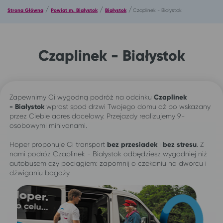
/
/
/
Strona Główna
Powiat m. Białystok
Białystok
Czaplinek - Białystok
Czaplinek - Białystok
Zapewnimy Ci wygodną podróż na odcinku
Czaplinek
-
Białystok
wprost spod drzwi Twojego domu aż po wskazany
przez Ciebie adres docelowy. Przejazdy realizujemy 9-
osobowymi minivanami.
Hoper proponuje Ci transport
bez przesiadek
i
bez stresu
. Z
nami podróż Czaplinek - Białystok odbędziesz wygodniej niż
autobusem czy pociągiem: zapomnij o czekaniu na dworcu i
dźwiganiu bagaży.