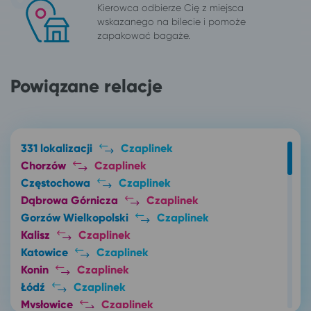
Kierowca odbierze Cię z miejsca
wskazanego na bilecie i pomoże
zapakować bagaże.
Powiązane relacje
331 lokalizacji
Czaplinek
Chorzów
Czaplinek
Częstochowa
Czaplinek
Dąbrowa Górnicza
Czaplinek
Gorzów Wielkopolski
Czaplinek
Kalisz
Czaplinek
Katowice
Czaplinek
Konin
Czaplinek
Łódź
Czaplinek
Mysłowice
Czaplinek