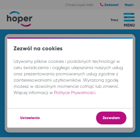
Zadzwoń
Napisz
Chcesz kupić bilet:
Trasy
MENU
Znajdź przejazd i kup bilet
Zezwól na cookies
Z
Używamy plików cookies i podobnych technologii w
celu świadczenia i ciągłego ulepszania naszych usług
oraz prezentowania promowanych usług zgodnie z
DO
zainteresowaniami użytkowników. Wyrażoną zgodę
możesz w dowolnym momencie cofnąć lub zmienić.
Więcej informacji w
Polityce Prywatności
.
pt. 7 sie.
-- : --
Ustawienia
Zezwalam
Znajdź przejazd