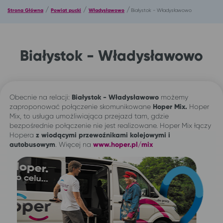
/
/
/
Strona Główna
Powiat pucki
Władysławowo
Białystok - Władysławowo
Białystok - Władysławowo
Obecnie na relacji:
Białystok - Władysławowo
możemy
zaproponować połączenie skomunikowane
Hoper Mix.
Hoper
Mix, to usługa umożliwiająca przejazd tam, gdzie
bezpośrednie połączenie nie jest realizowane. Hoper Mix łączy
Hopera
z wiodącymi przewoźnikami kolejowymi i
autobusowym
. Więcej na
www.hoper.pl/mix