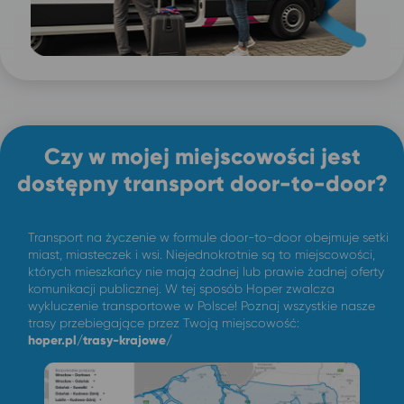
Czy w mojej miejscowości jest
dostępny transport door-to-door?
Transport na życzenie w formule door-to-door obejmuje setki
miast, miasteczek i wsi. Niejednokrotnie są to miejscowości,
których mieszkańcy nie mają żadnej lub prawie żadnej oferty
komunikacji publicznej. W tej sposób Hoper zwalcza
wykluczenie transportowe w Polsce! Poznaj wszystkie nasze
trasy przebiegające przez Twoją miejscowość:
hoper.pl/trasy-krajowe/