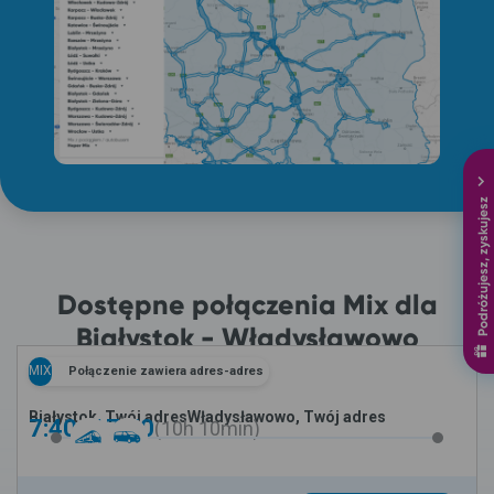
Podróżujesz, zyskujesz
Dostępne połączenia Mix dla
Białystok - Władysławowo
MIX
Połączenie zawiera adres-adres
Białystok, Twój adres
Władysławowo, Twój adres
7:40 -
17:50
10h
10min