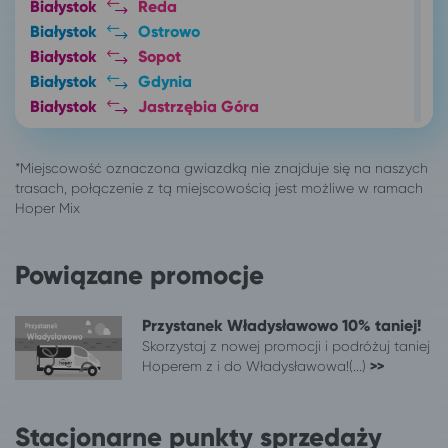
Białystok
Reda
Białystok
Ostrowo
Białystok
Sopot
Białystok
Gdynia
Białystok
Jastrzębia Góra
Białystok
Gdańsk
Białystok
Puck
Białystok
Karwia
Białystok
Chłapowo
Białystok
Połczyn-Zdrój
Białystok
Wieniec Zdrój
Powiązane promocje
Białystok
Bydgoszcz
Białystok
Toruń
Przystanek Władysławowo 10% taniej!
Białystok
wynajem busa
Skorzystaj z nowej promocji i podróżuj taniej
Białystok
Mrzeżyno
Hoperem z i do Władysławowa!(...)
>>
Białystok
Mielno
Czaplinek
Białystok
Stacjonarne punkty sprzedaży
Elbląg
Białystok