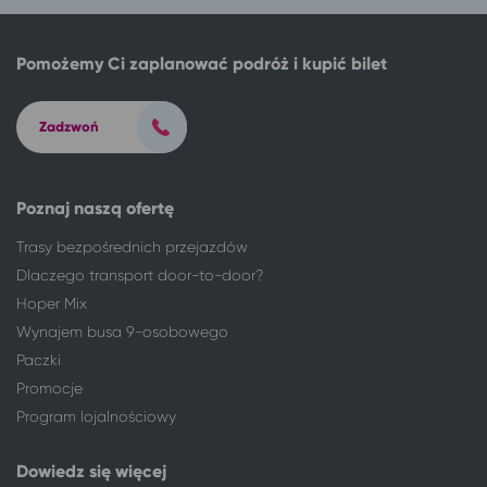
Ostrów Wielkopolski
Władysławowo
Oświęcim
Władysławowo
Pomożemy Ci zaplanować podróż i kupić bilet
Pabianice
Władysławowo
Piotrków Trybunalski
Władysławowo
Płock
Władysławowo
Zadzwoń
Radom
Władysławowo
Radomsko
Władysławowo
Toruń
Władysławowo
Poznaj naszą ofertę
Turek
Władysławowo
Trasy bezpośrednich przejazdów
Warszawa
Władysławowo
Dlaczego transport door-to-door?
Władysławowo
Augustów
Hoper Mix
Władysławowo
Ciechocinek
Wynajem busa 9-osobowego
Władysławowo
Suwałki
Paczki
Włocławek
Władysławowo
Promocje
Wrocław
Władysławowo
Program lojalnościowy
Zduńska Wola
Władysławowo
Zgierz
Władysławowo
Dowiedz się więcej