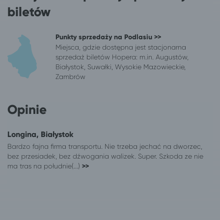
Koszalin
Białystok
biletów
Olsztyn
Białystok
Ostróda
Białystok
Punkty sprzedaży na Podlasiu >>
Płock
Białystok
Miejsca, gdzie dostępna jest stacjonarna
Przasnysz
Białystok
sprzedaż biletów Hopera: m.in. Augustów,
Włocławek
Białystok
Białystok, Suwałki, Wysokie Mazowieckie,
Zambrów
Zielona Góra
Białystok
452 miejscowości
Władysławowo
Bytom
Władysławowo
Opinie
Częstochowa
Władysławowo
Dąbrowa Górnicza
Władysławowo
Longina, Białystok
Jaworzno
Władysławowo
Bardzo fajna firma transportu. Nie trzeba jechać na dworzec,
Kalisz
Władysławowo
bez przesiadek, bez dźwogania walizek. Super. Szkoda ze nie
Kielce
Władysławowo
ma tras na południe(...)
>>
Kutno
Władysławowo
Łódź
Władysławowo
Łomża
Władysławowo
Olsztyn
Władysławowo