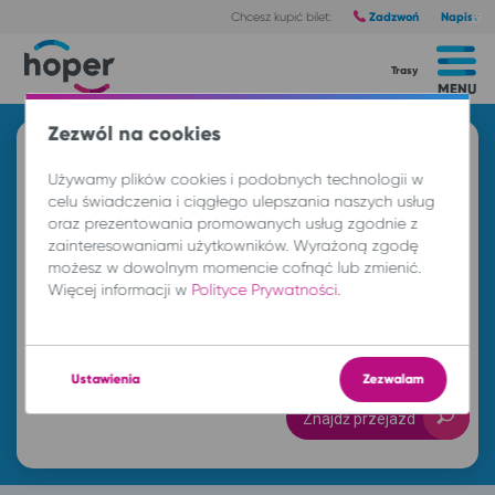
Zadzwoń
Napisz
Chcesz kupić bilet:
Trasy
MENU
Zezwól na cookies
Znajdź przejazd i kup bilet
Używamy plików cookies i podobnych technologii w
Z
celu świadczenia i ciągłego ulepszania naszych usług
oraz prezentowania promowanych usług zgodnie z
zainteresowaniami użytkowników. Wyrażoną zgodę
możesz w dowolnym momencie cofnąć lub zmienić.
DO
Więcej informacji w
Polityce Prywatności
.
so. 8 sie.
-- : --
Ustawienia
Zezwalam
Znajdź przejazd