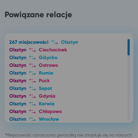
Powiązane relacje
267 miejscowości
Olsztyn
Olsztyn
Ciechocinek
Olsztyn
Giżycko
Olsztyn
Ostrowo
Olsztyn
Rumia
Olsztyn
Puck
Olsztyn
Sopot
Olsztyn
Gdynia
Olsztyn
Karwia
Olsztyn
Chłapowo
Olsztyn
Wrocław
Olsztyn
Łódź
Olsztyn
Suwałki