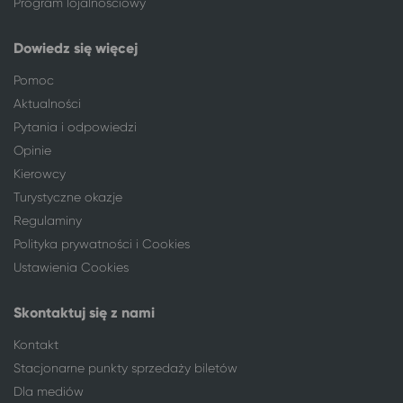
Program lojalnościowy
Płock
Białystok
Przasnysz
Białystok
Dowiedz się więcej
Włocławek
Białystok
Pomoc
Zielona Góra
Białystok
Aktualności
Pytania i odpowiedzi
Opinie
Kierowcy
Turystyczne okazje
Regulaminy
Polityka prywatności i Cookies
Ustawienia Cookies
Skontaktuj się z nami
Kontakt
Stacjonarne punkty sprzedaży biletów
Dla mediów