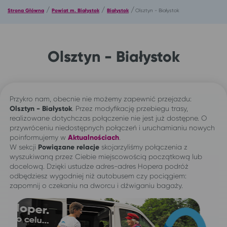
/
/
/
Strona Główna
Powiat m. Białystok
Białystok
Olsztyn - Białystok
Olsztyn - Białystok
Przykro nam, obecnie nie możemy zapewnić przejazdu:
Olsztyn - Białystok
. Przez modyfikację przebiegu trasy,
realizowane dotychczas połączenie nie jest już dostępne. O
przywróceniu niedostępnych połączeń i uruchamianiu nowych
poinformujemy w
Aktualnościach
.
W sekcji
Powiązane relacje
skojarzyliśmy połączenia z
wyszukiwaną przez Ciebie miejscowością początkową lub
docelową. Dzięki ustudze adres-adres Hopera podróż
odbędziesz wygodniej niż autobusem czy pociągiem:
zapomnij o czekaniu na dworcu i dźwiganiu bagaży.