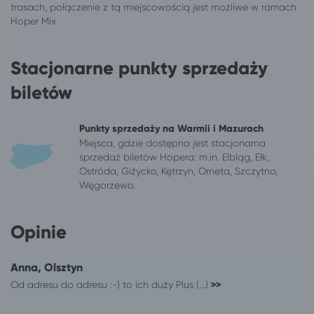
Olsztyn
Wieniec Zdrój
Olsztyn
Władysławowo
Olsztyn
Jastrzębia Góra
Olsztyn
Gdańsk
Stacjonarne punkty sprzedaży
Olsztyn
Mikołajki
biletów
Olsztyn
Augustów
Olsztyn
Reda
Punkty sprzedaży na Warmii i Mazurach
Pisz
Olsztyn
Miejsca, gdzie dostępna jest stacjonarna
323 lokalizacji
Białystok
sprzedaż biletów Hopera: m.in. Elbląg, Ełk,
Aleksandrów Kujawski
Białystok
Ostróda, Giżycko, Kętrzyn, Orneta, Szczytno,
Białystok
Ciechocinek
Węgorzewo.
Białystok
Kołobrzeg
Białystok
Poznań
Opinie
Białystok
Warszawa
Białystok
Rumia
Anna, Olsztyn
Białystok
Reda
Od adresu do adresu :-) to ich duży Plus (...)
>>
Białystok
Ostrowo
Białystok
Władysławowo