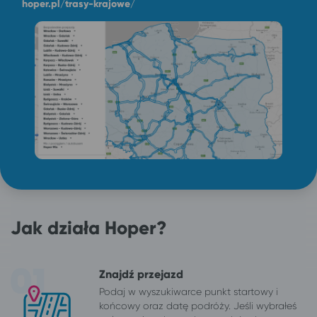
hoper.pl/trasy-krajowe/
Jak działa Hoper?
Znajdź przejazd
Podaj w wyszukiwarce punkt startowy i
końcowy oraz datę podróży. Jeśli wybrałeś