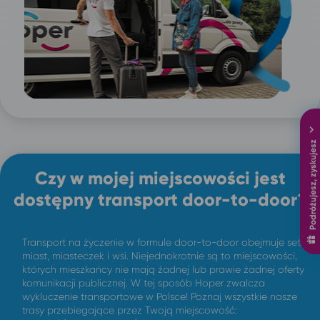
Podróżujesz, zyskujesz
Czy w mojej miejscowości jest
dostępny transport door-to-door?
Transport na życzenie w formule door-to-door obejmuje setki
miast, miasteczek i wsi. Niejednokrotnie są to miejscowości,
których mieszkańcy nie mają żadnej lub prawie żadnej oferty
komunikacji publicznej. W tej sposób Hoper zwalcza
wykluczenie transportowe w Polsce! Poznaj wszystkie nasze
trasy przebiegające przez Twoją miejscowość: