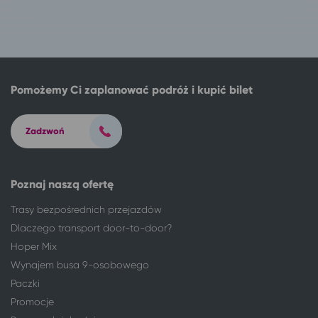
Białystok
Sopot
Białystok
Gdynia
Białystok
Jastrzębia Góra
Białystok
Gdańsk
Białystok
Puck
Pomożemy Ci zaplanować podróż i kupić bilet
Białystok
Karwia
Białystok
Chłapowo
Zadzwoń
Białystok
Połczyn-Zdrój
Białystok
Mielno
Białystok
Mrzeżyno
Poznaj naszą ofertę
Białystok
Toruń
Białystok
Bydgoszcz
Trasy bezpośrednich przejazdów
Białystok
Wieniec Zdrój
Dlaczego transport door-to-door?
Białystok
wynajem busa
Hoper Mix
Czaplinek
Białystok
Wynajem busa 9-osobowego
Elbląg
Białystok
Paczki
Koszalin
Białystok
Promocje
Ostróda
Białystok