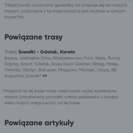
Olsztyn
Wrocław
Olsztyn
Łódź
Olsztyn
Suwałki
Olsztyn
Wieniec Zdrój
Olsztyn
Władysławowo
Powiązane trasy
Olsztyn
Jastrzębia Góra
Olsztyn
Gdańsk
Trasa:
Suwałki - Gdańsk, Karwia
Olsztyn
Mikołajki
Karwia, Jastrzębia Góra, Władysławowo, Puck, Reda, Rumia,
Olsztyn
Augustów
Gdynia, Sopot, Gdańsk, Nowy Dwór Gdański, Elbląg, Pasłęk,
Ostróda, Olsztyn, Biskupiec, Mrągowo, Mikołajki, Orzysz, Ełk,
Olsztyn
Białystok
Augustów, Suwałki*
>>
Pisz
Olsztyn
552 lokalizacji
Sopot
Przejazd na tej trasie może obejmować wyżej wymienione
Białystok
Sopot
miasta. Umożliwiamy ponadto odbiór pasażerów z bardzo
Kalisz
Sopot
wielu małych miejscowości na tej trasie.
Kielce
Sopot
Kluczbork
Sopot
Powiązane artykuły
Konin
Sopot
Łódź
Sopot