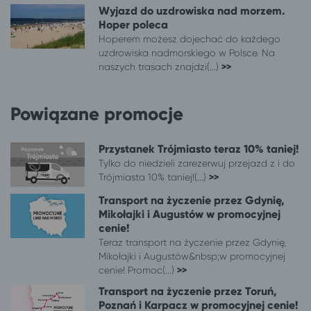
Wyjazd do uzdrowiska nad morzem.
Łomża
Sopot
Hoper poleca
Pabianice
Sopot
Hoperem możesz dojechać do każdego
Płock
Sopot
uzdrowiska nadmorskiego w Polsce. Na
Radom
Sopot
naszych trasach znajdzi(...)
>>
Sieradz
Sopot
Sopot
Ciechocinek
Powiązane promocje
Sopot
Augustów
Sopot
Suwałki
Przystanek Trójmiasto teraz 10% taniej!
Toruń
Sopot
Tylko do niedzieli zarezerwuj przejazd z i do
Turek
Sopot
Trójmiasta 10% taniej!(...)
>>
Warszawa
Sopot
Transport na życzenie przez Gdynię,
Wieluń
Sopot
Mikołajki i Augustów w promocyjnej
Włocławek
Sopot
cenie!
Wrocław
Sopot
Teraz transport na życzenie przez Gdynię,
Zgierz
Sopot
Mikołajki i Augustów&nbsp;w promocyjnej
cenie! Promoc(...)
>>
Transport na życzenie przez Toruń,
Poznań i Karpacz w promocyjnej cenie!