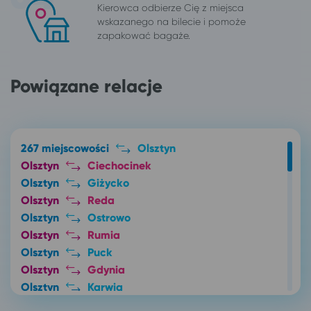
Kierowca odbierze Cię z miejsca
wskazanego na bilecie i pomoże
zapakować bagaże.
Powiązane relacje
267 miejscowości
Olsztyn
Olsztyn
Ciechocinek
Olsztyn
Giżycko
Olsztyn
Reda
Olsztyn
Ostrowo
Olsztyn
Rumia
Olsztyn
Puck
Olsztyn
Gdynia
Olsztyn
Karwia
Olsztyn
Chłapowo