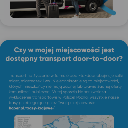
Czy w mojej miejscowości jest
dostępny transport door-to-door?
Transport na życzenie w formule door-to-door obejmuje setki
miast, miasteczek i wsi. Niejednokrotnie są to miejscowości,
których mieszkańcy nie mają żadnej lub prawie żadnej oferty
komunikacji publicznej. W tej sposób Hoper zwalcza
wykluczenie transportowe w Polsce! Poznaj wszystkie nasze
trasy przebiegające przez Twoją miejscowość:
hoper.pl/trasy-krajowe/