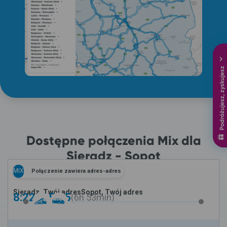
Podróżujesz, zyskujesz
Dostępne połączenia Mix dla
Sieradz - Sopot
MIX
Połączenie zawiera adres-adres
Sieradz, Twój adres
Sopot, Twój adres
8:22 -
15:15
6h
53min