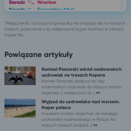
Sieradz
Wrocław
Sieradz
Świeradów-Zdrój
Sieradz
Kołobrzeg
Sieradz
Gdańsk
Sieradz
Dąbki, gm. Darłowo
Sieradz
Darłówko
Sieradz
Darłowo
Powiązane artykuły
Sieradz
Jarosławiec, gm. Postomino
Sieradz
Poznań
Sieradz
Łódź
Kamień Pomorski wśród nadmorskich
uzdrowisk na trasach Hopera
Sieradz
Duszniki-Zdrój
Kamień Pomorski dołącza do listy
Sieradz
Toruń
nadmorskich uzdrowisk do których można
Sieradz
Wałbrzych
dojechać z adresu pod a(...)
>>
552 lokalizacji
Sopot
Wyjazd do uzdrowiska nad morzem.
Białystok
Sopot
Hoper poleca
Kalisz
Sopot
Hoperem możesz dojechać do każdego
Kielce
Sopot
uzdrowiska nadmorskiego w Polsce. Na
naszych trasach znajdzi(...)
>>
Kluczbork
Sopot