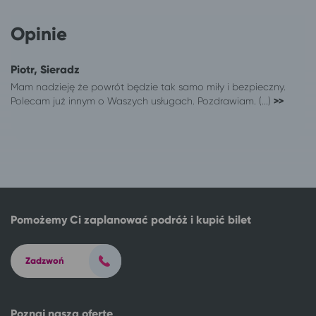
Konin
Sopot
Łódź
Sopot
Opinie
Łomża
Sopot
Olsztyn
Sopot
Piotr, Sieradz
Pabianice
Sopot
Mam nadzieję że powrót będzie tak samo miły i bezpieczny.
Płock
Sopot
Polecam już innym o Waszych usługach. Pozdrawiam. (...)
>>
Radom
Sopot
Sopot
Ciechocinek
Sopot
Augustów
Sopot
Suwałki
Toruń
Sopot
Turek
Sopot
Warszawa
Sopot
Pomożemy Ci zaplanować podróż i kupić bilet
Wieluń
Sopot
Włocławek
Sopot
Zadzwoń
Wrocław
Sopot
Zgierz
Sopot
Poznaj naszą ofertę