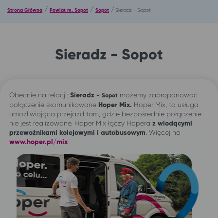
/
/
/
Strona Główna
Powiat m. Sopot
Sopot
Sieradz - Sopot
Sieradz - Sopot
Obecnie na relacji:
Sieradz -
możemy zaproponować
Sopot
połączenie skomunikowane
Hoper Mix.
Hoper Mix, to usługa
umożliwiająca przejazd tam, gdzie bezpośrednie połączenie
nie jest realizowane. Hoper Mix łączy Hopera
z wiodącymi
przewoźnikami kolejowymi i autobusowym
. Więcej na
www.hoper.pl/mix