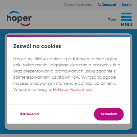
Zadzwoń
Napisz
Chcesz kupić bilet:
Trasy
MENU
Znajdź przejazd i kup bilet
Zezwól na cookies
Z
Używamy plików cookies i podobnych technologii w
celu świadczenia i ciągłego ulepszania naszych usług
oraz prezentowania promowanych usług zgodnie z
DO
zainteresowaniami użytkowników. Wyrażoną zgodę
możesz w dowolnym momencie cofnąć lub zmienić.
Więcej informacji w
Polityce Prywatności
.
cz. 6 sie.
-- : --
Ustawienia
Zezwalam
Znajdź przejazd