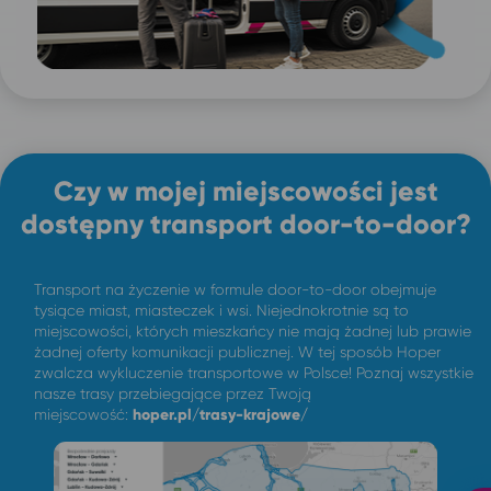
Czy w mojej miejscowości jest
dostępny transport door-to-door?
Transport na życzenie w formule door-to-door obejmuje
tysiące miast, miasteczek i wsi. Niejednokrotnie są to
miejscowości, których mieszkańcy nie mają żadnej lub prawie
żadnej oferty komunikacji publicznej. W tej sposób Hoper
zwalcza wykluczenie transportowe w Polsce! Poznaj wszystkie
nasze trasy przebiegające przez Twoją
miejscowość:
hoper.pl/trasy-krajowe/