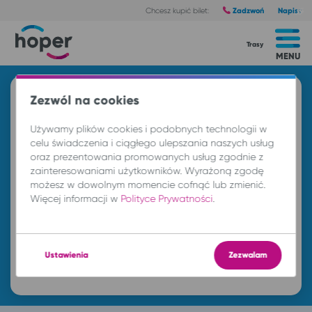
Zadzwoń
Napisz
Chcesz kupić bilet:
Trasy
MENU
Znajdź przejazd i kup bilet
Zezwól na cookies
Z
Używamy plików cookies i podobnych technologii w
celu świadczenia i ciągłego ulepszania naszych usług
oraz prezentowania promowanych usług zgodnie z
DO
zainteresowaniami użytkowników. Wyrażoną zgodę
możesz w dowolnym momencie cofnąć lub zmienić.
Więcej informacji w
Polityce Prywatności
.
pn. 10 sie.
-- : --
Ustawienia
Zezwalam
Znajdź przejazd