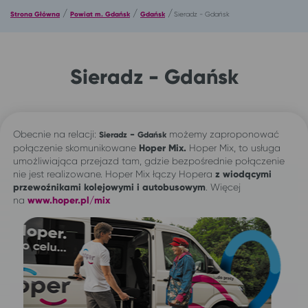
/
/
/
Strona Główna
Powiat m. Gdańsk
Gdańsk
Sieradz - Gdańsk
Sieradz - Gdańsk
Obecnie na relacji:
-
możemy zaproponować
Sieradz
Gdańsk
połączenie skomunikowane
Hoper Mix.
Hoper Mix, to usługa
umożliwiająca przejazd tam, gdzie bezpośrednie połączenie
nie jest realizowane. Hoper Mix łączy Hopera
z wiodącymi
przewoźnikami kolejowymi i autobusowym
. Więcej
na
www.hoper.pl/mix