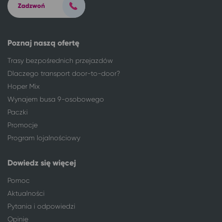
Gdańsk
Nowinka
Zadzwoń
Gdańsk
Wieniec Zdrój
Gdańsk
Ciechocinek
Gdańsk
Zator
Poznaj naszą ofertę
Gdańsk
Kudowa-Zdrój
Trasy bezpośrednich przejazdów
Gdańsk
Lądek-Zdrój
Dlaczego transport door-to-door?
Gdańsk
Duszniki-Zdrój
Hoper Mix
Gdańsk
Polanica-Zdrój
Wynajem busa 9-osobowego
Gdańsk
Stary Licheń
Paczki
Gdańsk
Solec-Zdrój
Promocje
Gdańsk
Augustów
Program lojalnościowy
Gdańsk
Mikołajki
Grudziądz
Gdańsk
Dowiedz się więcej
Jastrzębia Góra
Gdańsk
Kalisz
Gdańsk
Pomoc
Karwia
Gdańsk
Aktualności
Katowice
Gdańsk
Pytania i odpowiedzi
Kielce
Gdańsk
Opinie