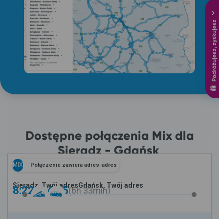
Podróżujesz, zyskujesz
Dostępne połączenia Mix dla
Sieradz - Gdańsk
MIX
Połączenie zawiera adres-adres
Sieradz, Twój adres
Gdańsk, Twój adres
8:22 -
14:55
6h
33min