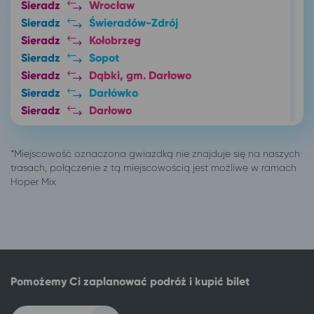
Sieradz
Wrocław
Sieradz
Świeradów-Zdrój
Sieradz
Kołobrzeg
Sieradz
Sopot
Sieradz
Dąbki, gm. Darłowo
Sieradz
Darłówko
Sieradz
Darłowo
Sieradz
Jarosławiec, gm. Postomino
Sieradz
Poznań
Sieradz
Łódź
Sieradz
Duszniki-Zdrój
Sieradz
Toruń
Sieradz
Wałbrzych
456 miejscowości
Gdańsk
Białystok
Gdańsk
Częstochowa
Gdańsk
Pomożemy Ci zaplanować podróż i kupić bilet
Ełk
Gdańsk
Gdańsk
Busko-Zdrój