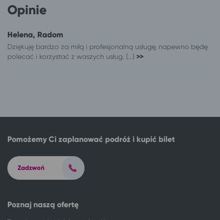
Gdańsk
Ciechocinek
Opinie
Gdańsk
Zator
Gdańsk
Kudowa-Zdrój
Helena, Radom
Gdańsk
Polanica-Zdrój
Dziękuję bardzo za miłą i profesjonalną usługę, napewno będę
Gdańsk
Duszniki-Zdrój
polecać i korzystać z waszych usług. (...)
>>
Gdańsk
Lądek-Zdrój
Gdańsk
Solec-Zdrój
Gdańsk
Stary Licheń
Gdańsk
Augustów
Gdańsk
Mikołajki
Grudziądz
Gdańsk
Jastrzębia Góra
Gdańsk
Pomożemy Ci zaplanować podróż i kupić bilet
Kalisz
Gdańsk
Karwia
Gdańsk
Zadzwoń
Katowice
Gdańsk
Kielce
Gdańsk
Kłodzko
Gdańsk
Poznaj naszą ofertę
Konin
Gdańsk