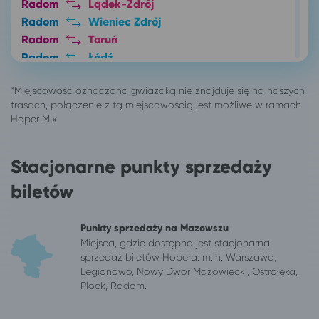
Radom
Lądek-Zdrój
Radom
Wieniec Zdrój
Radom
Toruń
Radom
Łódź
Radom
Busko-Zdrój
Radom
Lublin*
Radom
Katowice
Radom
Duszniki-Zdrój
Radom
Polanica-Zdrój
Stacjonarne punkty sprzedaży
Radom
Kłodzko
Radom
Solec-Zdrój
biletów
456 miejscowości
Gdańsk
Białystok
Gdańsk
Punkty sprzedaży na Mazowszu
Częstochowa
Gdańsk
Miejsca, gdzie dostępna jest stacjonarna
Ełk
Gdańsk
sprzedaż biletów Hopera: m.in. Warszawa,
Gdańsk
Busko-Zdrój
Legionowo, Nowy Dwór Mazowiecki, Ostrołęka,
Płock, Radom.
Gdańsk
Nowinka
Gdańsk
Wieniec Zdrój