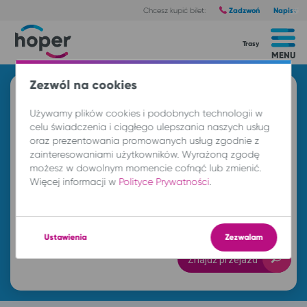
Zadzwoń
Napisz
Chcesz kupić bilet:
Trasy
MENU
Zezwól na cookies
Znajdź przejazd i kup bilet
Używamy plików cookies i podobnych technologii w
Z
celu świadczenia i ciągłego ulepszania naszych usług
oraz prezentowania promowanych usług zgodnie z
zainteresowaniami użytkowników. Wyrażoną zgodę
DO
możesz w dowolnym momencie cofnąć lub zmienić.
Więcej informacji w
Polityce Prywatności
.
cz. 6 sie.
-- : --
Ustawienia
Zezwalam
Znajdź przejazd