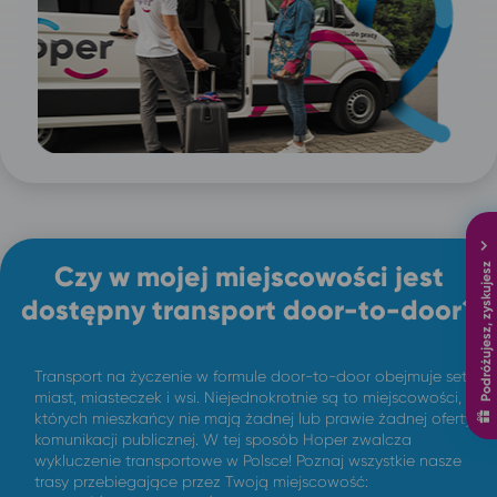
Podróżujesz, zyskujesz
Czy w mojej miejscowości jest
dostępny transport door-to-door?
Transport na życzenie w formule door-to-door obejmuje setki
miast, miasteczek i wsi. Niejednokrotnie są to miejscowości,
których mieszkańcy nie mają żadnej lub prawie żadnej oferty
komunikacji publicznej. W tej sposób Hoper zwalcza
wykluczenie transportowe w Polsce! Poznaj wszystkie nasze
trasy przebiegające przez Twoją miejscowość: