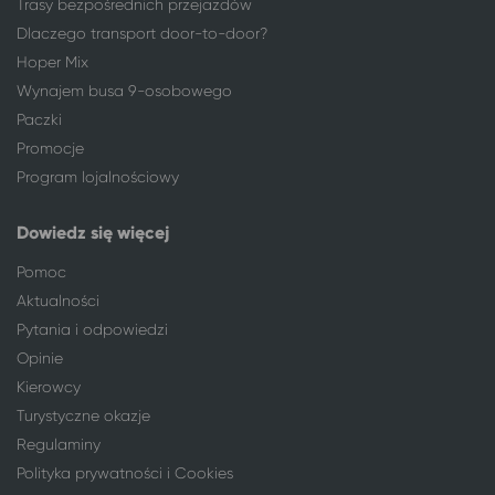
Trasy bezpośrednich przejazdów
Łódź
Gdańsk
Dlaczego transport door-to-door?
Łomża
Gdańsk
Hoper Mix
Mrągowo
Gdańsk
Wynajem busa 9-osobowego
Nysa
Gdańsk
Paczki
Olsztyn
Gdańsk
Opole
Gdańsk
Promocje
Orzysz
Gdańsk
Program lojalnościowy
Ostrołęka
Gdańsk
Piaseczno
Gdańsk
Dowiedz się więcej
Piotrków Trybunalski
Gdańsk
Pomoc
Pisz
Gdańsk
Aktualności
Płock
Gdańsk
Pytania i odpowiedzi
Sieradz
Gdańsk
Opinie
Sompolno
Gdańsk
Kierowcy
Stronie Śląskie
Gdańsk
Turystyczne okazje
Suwałki
Gdańsk
Regulaminy
Szczytno*
Gdańsk
Polityka prywatności i Cookies
Toruń
Gdańsk