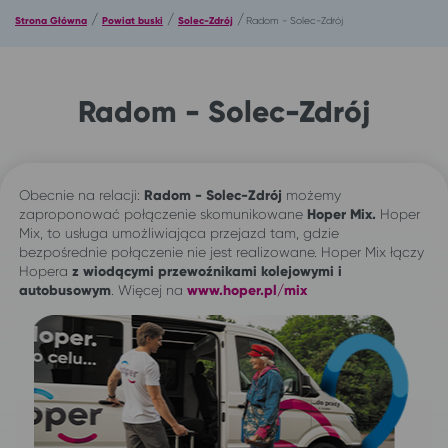
/
/
/
Strona Główna
Powiat buski
Solec-Zdrój
Radom - Solec-Zdrój
Radom - Solec-Zdrój
Obecnie na relacji:
Radom - Solec-Zdrój
możemy
zaproponować połączenie skomunikowane
Hoper Mix.
Hoper
Mix, to usługa umożliwiająca przejazd tam, gdzie
bezpośrednie połączenie nie jest realizowane. Hoper Mix łączy
Hopera
z wiodącymi przewoźnikami kolejowymi i
autobusowym
. Więcej na
www.hoper.pl/mix