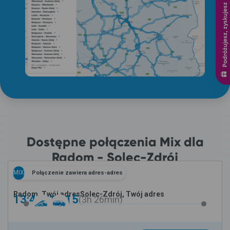
Podróżujesz, zyskujesz
Dostępne połączenia Mix dla
Radom - Solec-Zdrój
MIX
Połączenie zawiera adres-adres
Radom, Twój adres
Solec-Zdrój, Twój adres
13:49 -
17:15
3h
26min