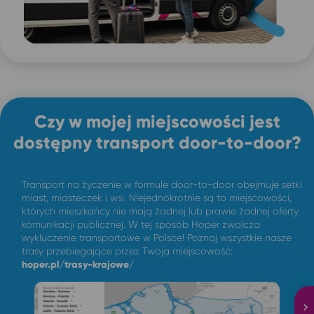
Czy w mojej miejscowości jest
dostępny transport door-to-door?
Transport na życzenie w formule door-to-door obejmuje setki
miast, miasteczek i wsi. Niejednokrotnie są to miejscowości,
których mieszkańcy nie mają żadnej lub prawie żadnej oferty
komunikacji publicznej. W tej sposób Hoper zwalcza
wykluczenie transportowe w Polsce! Poznaj wszystkie nasze
trasy przebiegające przez Twoją miejscowość:
hoper.pl/trasy-krajowe/