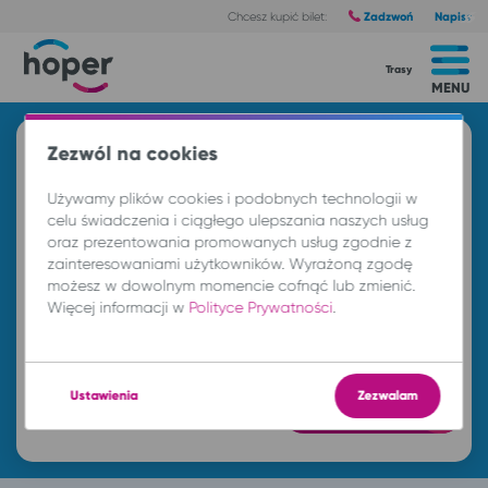
Zadzwoń
Napisz
Chcesz kupić bilet:
Trasy
MENU
Znajdź przejazd i kup bilet
Zezwól na cookies
Z
Używamy plików cookies i podobnych technologii w
celu świadczenia i ciągłego ulepszania naszych usług
oraz prezentowania promowanych usług zgodnie z
zainteresowaniami użytkowników. Wyrażoną zgodę
DO
możesz w dowolnym momencie cofnąć lub zmienić.
Więcej informacji w
Polityce Prywatności
.
nd. 9 sie.
-- : --
Ustawienia
Zezwalam
Znajdź przejazd