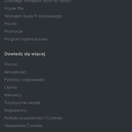
Dlaczego transport door-to-door?
Gdynia
Solec-Zdrój
Hoper Mix
Katowice
Solec-Zdrój
Wynajem busa 9-osobowego
Koszalin
Solec-Zdrój
Paczki
Kraków
Solec-Zdrój
Promocje
Łódź
Solec-Zdrój
Program lojalnościowy
Lublin
Solec-Zdrój
Mysłowice
Solec-Zdrój
Dowiedz się więcej
Opole
Solec-Zdrój
Piotrków Trybunalski
Solec-Zdrój
Pomoc
Płock
Solec-Zdrój
Aktualności
Sosnowiec
Solec-Zdrój
Pytania i odpowiedzi
Tarnów
Solec-Zdrój
Opinie
Toruń
Solec-Zdrój
Kierowcy
Wałbrzych
Solec-Zdrój
Turystyczne okazje
Warszawa
Solec-Zdrój
Regulaminy
Wrocław
Solec-Zdrój
Polityka prywatności i Cookies
Ustawienia Cookies