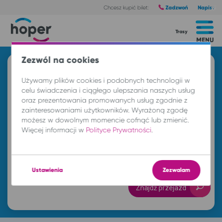
Zadzwoń
Napisz
Chcesz kupić bilet:
Trasy
MENU
Zezwól na cookies
Znajdź przejazd i kup bilet
Używamy plików cookies i podobnych technologii w
Z
celu świadczenia i ciągłego ulepszania naszych usług
oraz prezentowania promowanych usług zgodnie z
zainteresowaniami użytkowników. Wyrażoną zgodę
możesz w dowolnym momencie cofnąć lub zmienić.
DO
Więcej informacji w
Polityce Prywatności
.
pn. 10 sie.
-- : --
Ustawienia
Zezwalam
Znajdź przejazd