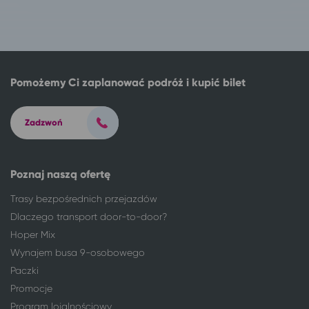
Nysa
Kraków
Opole
Kraków
Pabianice
Kraków
Paczków
Kraków
Piotrków Trybunalski
Kraków
Pomożemy Ci zaplanować podróż i kupić bilet
Radomsko
Kraków
Sosnowiec
Kraków
Zadzwoń
Toruń
Kraków
Wałbrzych
Kraków
Włocławek
Kraków
Poznaj naszą ofertę
Wrocław
Kraków
Zabrze
Kraków
Trasy bezpośrednich przejazdów
297 miejscowości
Busko-Zdrój
Dlaczego transport door-to-door?
Bieruń
Busko-Zdrój
Hoper Mix
Busko-Zdrój
Ciechocinek
Wynajem busa 9-osobowego
Busko-Zdrój
Lądek-Zdrój
Paczki
Busko-Zdrój
Kudowa-Zdrój
Promocje
Busko-Zdrój
Sarbinowo gm. Mielno
Program lojalnościowy