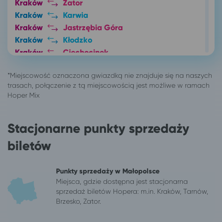
Kraków
Zator
Kraków
Karwia
Kraków
Jastrzębia Góra
Kraków
Kłodzko
Kraków
Ciechocinek
Kraków
Szklarska Poręba
Kraków
Świeradów-Zdrój
Kraków
Jelenia Góra
Kraków
Kazimierz Dolny
Kraków
Lądek-Zdrój
Stacjonarne punkty sprzedaży
Kraków
Duszniki-Zdrój
Kraków
Polanica-Zdrój
biletów
Kraków
Kudowa-Zdrój
Kutno
Kraków
Punkty sprzedaży w Małopolsce
Legnica
Kraków
Miejsca, gdzie dostępna jest stacjonarna
Łódź
Kraków
sprzedaż biletów Hopera: m.in. Kraków, Tarnów,
Lublin
Kraków
Brzesko, Zator.
Mysłowice
Kraków