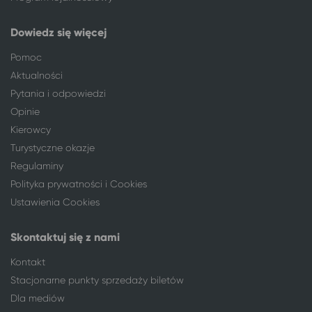
Busko-Zdrój
Mielno
Bydgoszcz
Busko-Zdrój
Dowiedz się więcej
Bytom
Busko-Zdrój
Pomoc
Gdańsk
Busko-Zdrój
Aktualności
Gliwice
Busko-Zdrój
Jelenia Góra
Busko-Zdrój
Pytania i odpowiedzi
Katowice
Busko-Zdrój
Opinie
Kłodzko
Busko-Zdrój
Kierowcy
Kołobrzeg
Busko-Zdrój
Turystyczne okazje
Koszalin
Busko-Zdrój
Regulaminy
Kutno
Busko-Zdrój
Polityka prywatności i Cookies
Legnica
Busko-Zdrój
Ustawienia Cookies
Łódź
Busko-Zdrój
Lublin
Busko-Zdrój
Skontaktuj się z nami
Mysłowice
Busko-Zdrój
Kontakt
Nysa
Busko-Zdrój
Stacjonarne punkty sprzedaży biletów
Opole
Busko-Zdrój
Dla mediów
Pabianice
Busko-Zdrój