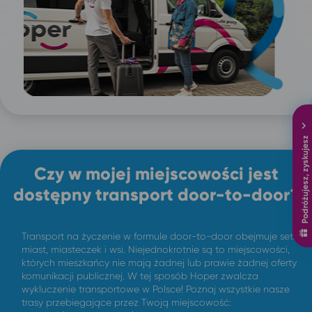
Podróżujesz, zyskujesz
Czy w mojej miejscowości jest
dostępny transport door-to-door?
Transport na życzenie w formule door-to-door obejmuje setki
miast, miasteczek i wsi. Niejednokrotnie są to miejscowości,
których mieszkańcy nie mają żadnej lub prawie żadnej oferty
komunikacji publicznej. W tej sposób Hoper zwalcza
wykluczenie transportowe w Polsce! Poznaj wszystkie nasze
trasy przebiegające przez Twoją miejscowość: