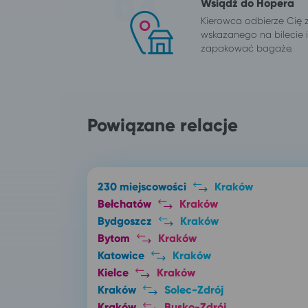
Wsiądź do Hopera
Kierowca odbierze Cię 
wskazanego na bilecie
zapakować bagaże.
Powiązane relacje
230 miejscowości
Kraków
Bełchatów
Kraków
Bydgoszcz
Kraków
Bytom
Kraków
Katowice
Kraków
Kielce
Kraków
Kraków
Solec-Zdrój
Kraków
Busko-Zdrój