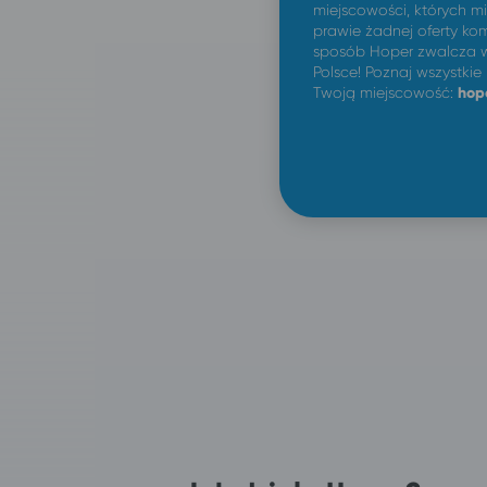
miejscowości, których m
prawie żadnej oferty kom
sposób Hoper zwalcza w
Polsce! Poznaj wszystkie
Twoją miejscowość:
hop