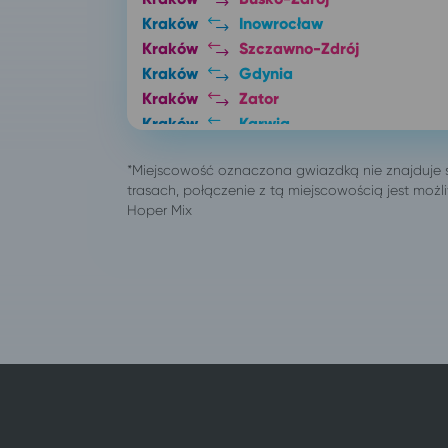
Kraków
Inowrocław
Kraków
Szczawno-Zdrój
Kraków
Gdynia
Kraków
Zator
Kraków
Karwia
Kraków
Jastrzębia Góra
Kraków
Kłodzko
Kraków
Ciechocinek
Kraków
Karpacz
Kraków
Szklarska Poręba
Kraków
Świeradów-Zdrój
Kraków
Kazimierz Dolny
Kraków
Lądek-Zdrój
Kraków
Duszniki-Zdrój
Kraków
Polanica-Zdrój
Kraków
Kudowa-Zdrój
Kutno
Kraków