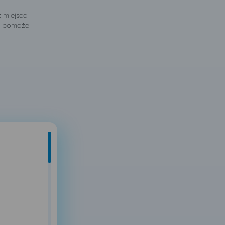
z miejsca
 i pomoże