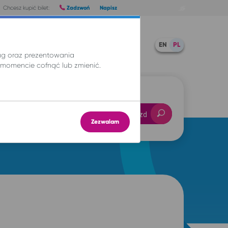
Zadzwoń
Napisz
Chcesz kupić bilet:
Pomoc
TWOJE BILETY
EN
PL
ług oraz prezentowania
momencie cofnąć lub zmienić.
-- : --
Znajdź przejazd
Zezwalam