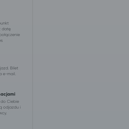
punkt
z datę
 połączenie
es
.
azd. Bilet
 e-mail.
macjami
 do Ciebie
ą odjazdu i
wcy.