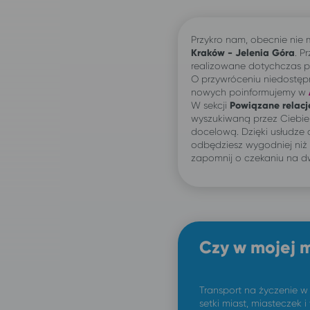
Przykro nam, obecnie nie
Kraków - Jelenia Góra
. P
realizowane dotychczas po
O przywróceniu niedostęp
nowych poinformujemy w
W sekcji
Powiązane relacj
wyszukiwaną przez Ciebi
docelową. Dzięki usłudze
odbędziesz wygodniej niż
zapomnij o czekaniu na d
Czy w mojej 
Transport na życzenie w
setki miast, miasteczek i