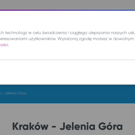
nie
Mix
Wynajem
Promocje
Kup bilet
 technologii w celu świadczenia i ciągłego ulepszania naszych us
teresowaniami użytkowników. Wyrażoną zgodę możesz w dowolnym 
ności
.
DO
so. 8 sie.
 - Jelenia Góra
Kraków - Jelenia Góra