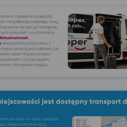
 możemy zapewnić przejazdu:
rzez modyfikację przebiegu trasy,
łączenie nie jest już dostępne.
nych połączeń i uruchamianiu
Aktualnościach
.
e
skojarzyliśmy połączenia z
e miejscowością początkową lub
 adres-adres Hopera podróż
 autobusem czy pociągiem:
worcu i dźwiganiu bagaży.
miejscowości jest dostępny transport 
 formule door-to-door obejmuje
 wsi. Niejednokrotnie są to