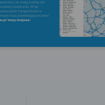
ieszkańcy nie mają żadnej lub
unikacji publicznej. W tej
ykluczenie transportowe w
 nasze trasy przebiegające przez
er.pl/trasy-krajowe/