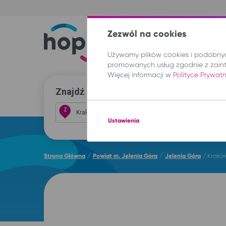
Zezwól na cookies
Trasy
Lokal
Używamy plików cookies i podobnych
promowanych usług zgodnie z zain
Więcej informacji w
Polityce Prywat
Znajdź przejazd i kup bilet
Z
Ustawienia
/
/
/
Strona Główna
Powiat m. Jelenia Góra
Jelenia Góra
Kraków