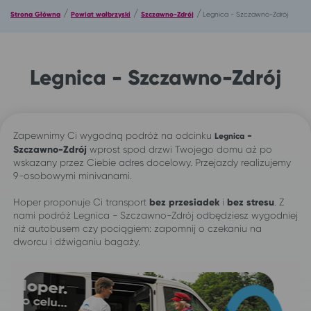
/
/
/
Strona Główna
Powiat wałbrzyski
Szczawno-Zdrój
Legnica - Szczawno-Zdrój
Legnica - Szczawno-Zdrój
Zapewnimy Ci wygodną podróż na odcinku
-
Legnica
Szczawno-Zdrój
wprost spod drzwi Twojego domu aż po
wskazany przez Ciebie adres docelowy. Przejazdy realizujemy
9-osobowymi minivanami.
Hoper proponuje Ci transport
bez przesiadek
i
bez stresu
. Z
nami podróż Legnica - Szczawno-Zdrój odbędziesz wygodniej
niż autobusem czy pociągiem: zapomnij o czekaniu na
dworcu i dźwiganiu bagaży.