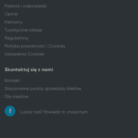
Wrocław
Szczawno-Zdrój
Pytania i odpowiedzi
Zgierz
Szczawno-Zdrój
Opinie
Żyrardów
Szczawno-Zdrój
Kierowcy
Turystyczne okazje
Regulaminy
Polityka prywatności i Cookies
Ustawienia Cookies
Skontaktuj się z nami
Kontakt
Stacjonarne punkty sprzedaży biletów
Dla mediów
Lubisz nas? Powiedz to znajomym