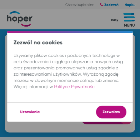
Zadzwoń
Napisz
Chcesz kupić bilet:
Trasy
MENU
Zezwól na cookies
Znajdź przejazd i kup bilet
Używamy plików cookies i podobnych technologii w
Z
celu świadczenia i ciągłego ulepszania naszych usług
oraz prezentowania promowanych usług zgodnie z
zainteresowaniami użytkowników. Wyrażoną zgodę
DO
możesz w dowolnym momencie cofnąć lub zmienić.
Więcej informacji w
Polityce Prywatności
.
so. 8 sie.
-- : --
Ustawienia
Zezwalam
Znajdź przejazd