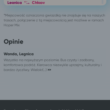
Legnica
Chłopy
Legnica
Świeradów-Zdrój
Legnica
Zator
Legnica
Łódź
Legnica
Warszawa
Legnica
Świnoujście
Legnica
Kraków
Opinie
Legnica
Darłówko
Legnica
Kołobrzeg
Wanda, Legnica
Legnica
Poznań
Wszystko na najwyższym poziomie. Bus czysty i zadbany,
Legnica
Poznań
komfortowa podróż. Kierowca niezwykle uprzejmy, kulturalny i
bardzo życzliwy. Wielokr(...)
Legnica
Ciechocinek
>>
Legnica
Wałbrzych
315 miejscowości
Szczawno-Zdrój
Bydgoszcz
Szczawno-Zdrój
Bytom
Szczawno-Zdrój
Gliwice
Szczawno-Zdrój
Gniezno
Szczawno-Zdrój