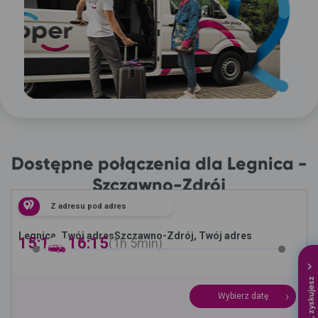
Dostępne połączenia dla Legnica -
Szczawno-Zdrój
Z adresu pod adres
Legnica, Twój adres
Szczawno-Zdrój, Twój adres
15:10 -
16:15
1h
5min
Wybierz datę