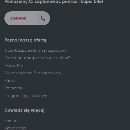
Pomożemy Ci zaplanować podróż i kupić bilet
Inowrocław
Szczawno-Zdrój
Jelenia Góra
Szczawno-Zdrój
Kalisz
Szczawno-Zdrój
Zadzwoń
Katowice
Szczawno-Zdrój
Konin
Szczawno-Zdrój
Poznaj naszą ofertę
Kraków
Szczawno-Zdrój
Leszno
Szczawno-Zdrój
Trasy bezpośrednich przejazdów
Łódź
Szczawno-Zdrój
Dlaczego transport door-to-door?
Ostrów Wielkopolski
Szczawno-Zdrój
Hoper Mix
Pabianice
Szczawno-Zdrój
Wynajem busa 9-osobowego
Poznań
Szczawno-Zdrój
Paczki
Pruszków
Szczawno-Zdrój
Promocje
Ruda Śląska
Szczawno-Zdrój
Program lojalnościowy
Sieradz
Szczawno-Zdrój
Sosnowiec
Szczawno-Zdrój
Dowiedz się więcej
Toruń
Szczawno-Zdrój
Warszawa
Szczawno-Zdrój
Pomoc
Włocławek
Szczawno-Zdrój
Aktualności