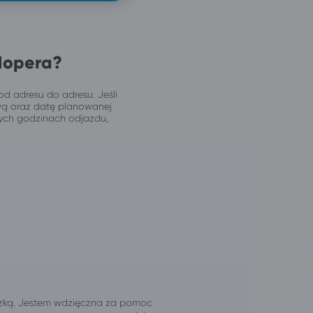
Hopera?
od adresu do adresu. Jeśli
wą oraz datę planowanej
jnych godzinach odjazdu,
izką. Jestem wdzięczna za pomoc