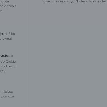
z datę
jakiej mi uświadczył. Dla tego Pana należ
 połączenie
es
.
azd. Bilet
 e-mail.
macjami
 do Ciebie
ą odjazdu i
wcy.
z miejsca
 i pomoże