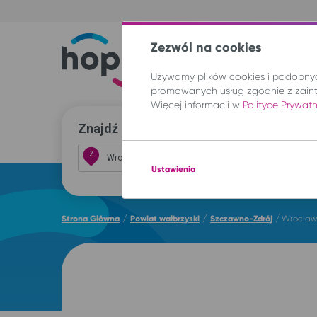
Zezwól na cookies
Trasy
Lokal
Używamy plików cookies i podobnych
promowanych usług zgodnie z zain
Więcej informacji w
Polityce Prywat
Znajdź przejazd i kup bilet
Z
Ustawienia
/
/
/
Strona Główna
Powiat wałbrzyski
Szczawno-Zdrój
Wrocław