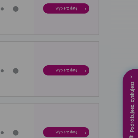
Wybierz datę
i
Wybierz datę
i
Podróżujesz, zyskujesz
Wybierz datę
i