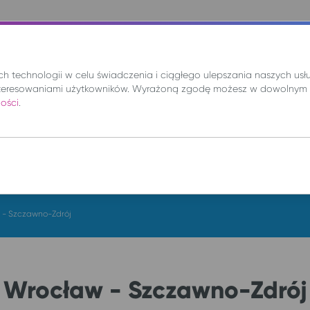
nie
Mix
Wynajem
Promocje
Kup bilet
 technologii w celu świadczenia i ciągłego ulepszania naszych us
teresowaniami użytkowników. Wyrażoną zgodę możesz w dowolnym 
ności
.
DO
cz. 6 sie.
 - Szczawno-Zdrój
Wrocław - Szczawno-Zdrój