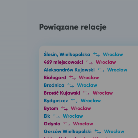
Powiązane relacje
Ślesin, Wielkopolska
Wrocław
469 miejscowości
Wrocław
Aleksandrów Kujawski
Wrocław
Białogard
Wrocław
Brodnica
Wrocław
Brześć Kujawski
Wrocław
Bydgoszcz
Wrocław
Bytom
Wrocław
Ełk
Wrocław
Gdynia
Wrocław
Gorzów Wielkopolski
Wrocław