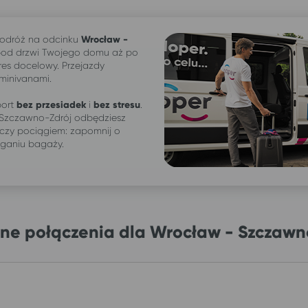
odróż na odcinku
Wrocław -
pod drzwi Twojego domu aż po
res docelowy. Przejazdy
 minivanami.
ort
bez przesiadek
i
bez stresu
.
 Szczawno-Zdrój odbędziesz
czy pociągiem: zapomnij o
iganiu bagaży.
ne połączenia dla Wrocław - Szczawn