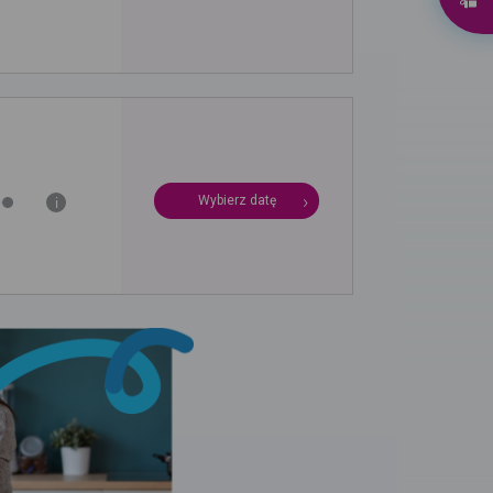
Wybierz datę
i