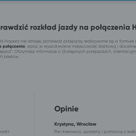
rawdzić rozkład jazdy na połączenia 
a Hopera nie istnieje, ponieważ przejazdy realizowane są w formule 
e połączenia
, wpisz w wyszukiwarce miejscowość startową i docelo
przejazd”. Otrzymasz informacje o dostępnych przejazdach, orientacy
h biletów.
Opinie
Krystyna, Wrocław
punkt
Pan kierowca, uprzejmy i pomocny z wal