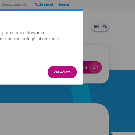
Zadzwoń
Napisz
Chcesz kupić bilet:
Pomoc
TWOJE BILETY
EN
PL
ług oraz prezentowania
momencie cofnąć lub zmienić.
-- : --
Znajdź przejazd
Zezwalam