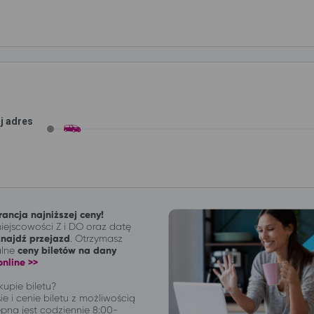
j adres
ancja najniższej ceny!
ejscowości Z i DO oraz datę
Znajdź przejazd
. Otrzymasz
alne
ceny biletów na dany
nline >>
upie biletu?
ie i cenie biletu z możliwością
pna jest codziennie 8:00-