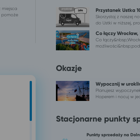
z miejsca
Przystanek Ustka 1
 i pomoże
Skorzystaj z naszej no
do Ustki w niższej, pro(
Co łączy Wrocław, 
Co łączy&nbsp;Wrocł
możliwości&nbsp;podr
Okazje
Wypocznij w urokli
Planujesz wypoczyne
Hoperem i nocuj w jed
Stacjonarne punkty s
Punkty sprzedaży na Dol