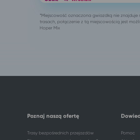
Ostrów Wielkopolski
Wrocław
Oświęcim
Wrocław
Pabianice
Wrocław
Poznań
Wrocław
Sieradz
Wrocław
Skierniewice
Wrocław
Skwierzyna
Wrocław
Słupsk
Wrocław
Solec Kujawski
Wrocław
Sosnowiec
Wrocław
Suwałki
Wrocław
Świebodzin
Wrocław
Szczecin
Wrocław
Tarnów
Wrocław
Poznaj naszą ofertę
Dowied
Turek
Wrocław
Wałbrzych
Wrocław
Wałcz
Wrocław
Trasy bezpośrednich przejazdów
Pomoc
Wieniec
Wrocław