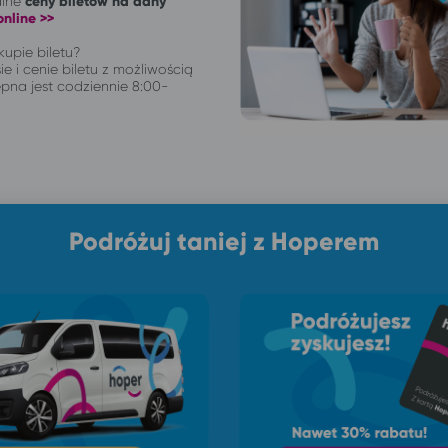
alne
ceny biletów na dany
nline >>
upie biletu?
ie i cenie biletu z możliwością
pna jest codziennie 8:00-
Podróżuj taniej z Hoperem