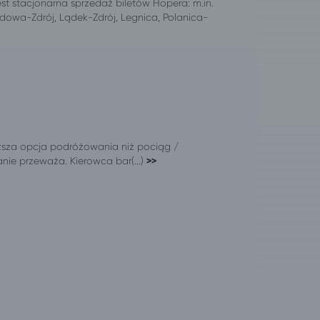
est stacjonarna sprzedaż biletów Hopera: m.in.
dowa-Zdrój, Lądek-Zdrój, Legnica, Polanica-
oższa opcja podróżowania niż pociąg /
ie przeważa. Kierowca bar(...)
>>