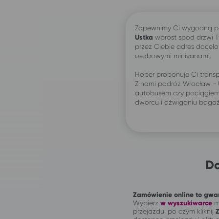
Zapewnimy Ci wygodną p
Ustka
wprost spod drzwi 
przez Ciebie adres docelo
osobowymi minivanami.
Hoper proponuje Ci transp
Z nami podróż Wrocław - 
autobusem czy pociągiem:
dworcu i dźwiganiu baga
Do
Zamówienie online to gwar
Wybierz
w wyszukiwarce
mi
przejazdu, po czym kliknij