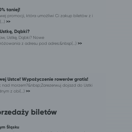
0% taniej!
wej promocji, która umożliwi Ci zakup biletów z i
...)
>>
Ustkę, Dąbki?
aw, Ustkę, Dąbki? Nowe
óżowania z adresu pod adres:&nbsp(...)
>>
wej Ustce! Wypożyczenie rowerów gratis!
k nad morzem?&nbsp;Zarezerwuj dojazd do Ustki
nym z obi(...)
>>
przedaży biletów
nym Śląsku