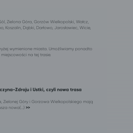
ól, Zielona Góra, Gorzów Wielkopolski, Wałcz,
o, Koszalin, Dąbki, Darłowo, Jarosławiec, Wicie,
wyżej wymienione miasta. Umożliwiamy ponadto
iejscowości na tej trasie.
zyna-Zdroju i Ustki, czyli nowa trasa
, Zielonej Góry i Gorzowa Wielkopolskiego mają
sza nowa(...)
>>