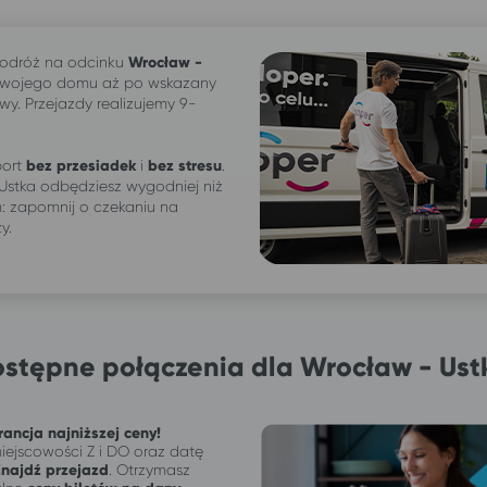
odróż na odcinku
Wrocław -
Twojego domu aż po wskazany
wy. Przejazdy realizujemy 9-
ort
bez przesiadek
i
bez stresu
.
Ustka odbędziesz wygodniej niż
 zapomnij o czekaniu na
ży.
stępne połączenia dla Wrocław - Us
ancja najniższej ceny!
ejscowości Z i DO oraz datę
Znajdź przejazd
. Otrzymasz