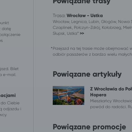
Powiązane trasy
Trasa:
Wrocław - Ustka
Wrocław, Legnica, Lubin, Głogów, Nowa S
punkt
Czaplinek, Połczyn-Zdrój, Kołobrzeg, Mieln
z datę
Słupsk, Ustka*
>>
 połączenie
es
.
Przejazd na tej trasie może obejmować 
odbiór pasażerów z bardzo wielu małych m
azd. Bilet
Powiązane artykuły
 e-mail.
Z Wrocławia do Połc
Hopera
macjami
Mieszkańcy Wrocławia
 do Ciebie
powód do radości. Ru
ą odjazdu i
wcy.
Powiązane promocje