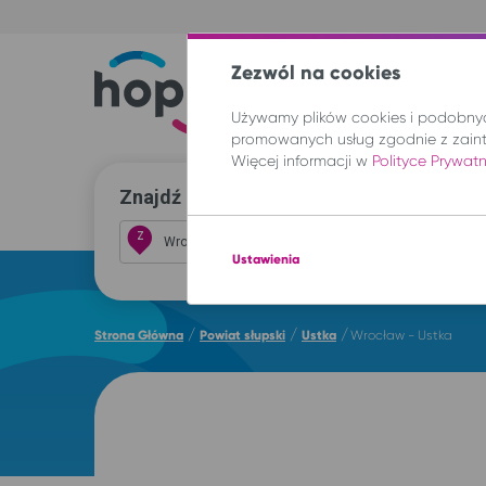
Zezwól na cookies
Trasy
Lokal
Używamy plików cookies i podobnych
promowanych usług zgodnie z zain
Więcej informacji w
Polityce Prywat
Znajdź przejazd i kup bilet
Z
Ustawienia
/
/
/
Strona Główna
Powiat słupski
Ustka
Wrocław - Ustka