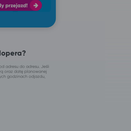
Hopera?
od adresu do adresu. Jeśli
wą oraz datę planowanej
jnych godzinach odjazdu,