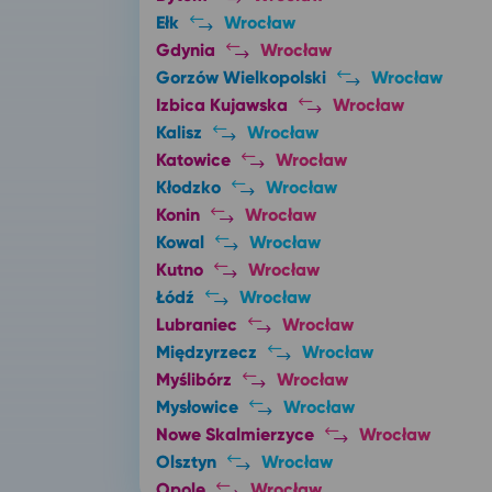
Ełk
Wrocław
Gdynia
Wrocław
Gorzów Wielkopolski
Wrocław
Izbica Kujawska
Wrocław
Kalisz
Wrocław
Katowice
Wrocław
Kłodzko
Wrocław
Konin
Wrocław
Kowal
Wrocław
Kutno
Wrocław
Łódź
Wrocław
Lubraniec
Wrocław
Międzyrzecz
Wrocław
Myślibórz
Wrocław
Mysłowice
Wrocław
Nowe Skalmierzyce
Wrocław
Olsztyn
Wrocław
Opole
Wrocław