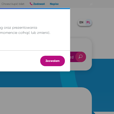
Zadzwoń
Napisz
Chcesz kupić bilet:
Pomoc
TWOJE BILETY
EN
PL
ług oraz prezentowania
momencie cofnąć lub zmienić.
-- : --
Znajdź przejazd
Zezwalam