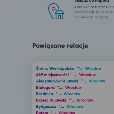
Wsiądź do Hopera
Kierowca odbierze Cię 
wskazanego na bilecie
zapakować bagaże.
Powiązane relacje
Ślesin, Wielkopolska
Wrocław
469 miejscowości
Wrocław
Aleksandrów Kujawski
Wrocław
Białogard
Wrocław
Brodnica
Wrocław
Brześć Kujawski
Wrocław
Bydgoszcz
Wrocław
Bytom
Wrocław