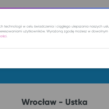
nie
Mix
Wynajem
Promocje
Kup bilet
 technologii w celu świadczenia i ciągłego ulepszania naszych us
teresowaniami użytkowników. Wyrażoną zgodę możesz w dowolnym 
ności
.
DO
cz. 6 sie.
Wrocław - Ustka