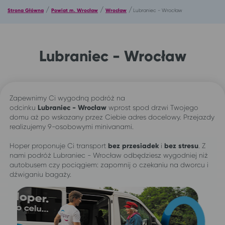
/
/
/
Strona Główna
Powiat m. Wrocław
Wrocław
Lubraniec - Wrocław
Lubraniec - Wrocław
Zapewnimy Ci wygodną podróż na
odcinku
Lubraniec -
Wrocław
wprost spod drzwi Twojego
domu aż po wskazany przez Ciebie adres docelowy. Przejazdy
realizujemy 9-osobowymi minivanami.
Hoper proponuje Ci transport
bez przesiadek
i
bez stresu
. Z
nami podróż Lubraniec - Wrocław odbędziesz wygodniej niż
autobusem czy pociągiem: zapomnij o czekaniu na dworcu i
dźwiganiu bagaży.