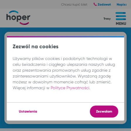
Zadzwoń
Napisz
Chcesz kupić bilet:
Trasy
MENU
Zezwól na cookies
Używamy plików cookies i podobnych technologii w
celu świadczenia i ciągłego ulepszania naszych usług
oraz prezentowania promowanych usług zgodnie z
zainteresowaniami użytkowników. Wyrażoną zgodę
możesz w dowolnym momencie cofnąć lub zmienić.
Więcej informacji w
Polityce Prywatności
.
Ustawienia
Zezwalam