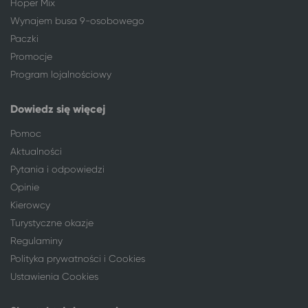
Wrocław
Ciechocinek
Hoper Mix
Wrocław
Szklarska Poręba
Wynajem busa 9-osobowego
Wrocław
Władysławowo
Paczki
Wrocław
Chłopy
Promocje
Wrocław
Gąski, gm. Mielno
Program lojalnościowy
Wrocław
Ustroń*
Wrocław
Stary Licheń
Dowiedz się więcej
Wrocław
Dąbki, gm. Darłowo
Pomoc
Wrocław
Kołobrzeg
Aktualności
Wrocław
Kamień Pomorski
Pytania i odpowiedzi
Wrocław
Koszalin
Opinie
Wrocław
Jastrzębia Góra
Kierowcy
Wrocław
Wisełka
Turystyczne okazje
Wrocław
Gdańsk
Regulaminy
Wrocław
Solec-Zdrój
Polityka prywatności i Cookies
Wrocław
Kraków
Wrocław
Świeradów-Zdrój
Ustawienia Cookies
Wrocław
Karpacz