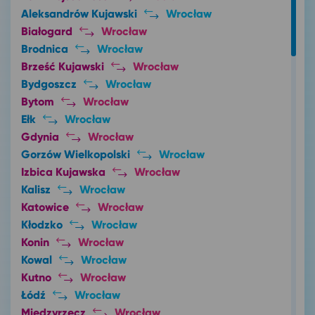
Aleksandrów Kujawski
Wrocław
Białogard
Wrocław
Brodnica
Wrocław
Brześć Kujawski
Wrocław
Bydgoszcz
Wrocław
Bytom
Wrocław
Ełk
Wrocław
Gdynia
Wrocław
Gorzów Wielkopolski
Wrocław
Izbica Kujawska
Wrocław
Kalisz
Wrocław
Katowice
Wrocław
Kłodzko
Wrocław
Konin
Wrocław
Kowal
Wrocław
Kutno
Wrocław
Łódź
Wrocław
Międzyrzecz
Wrocław