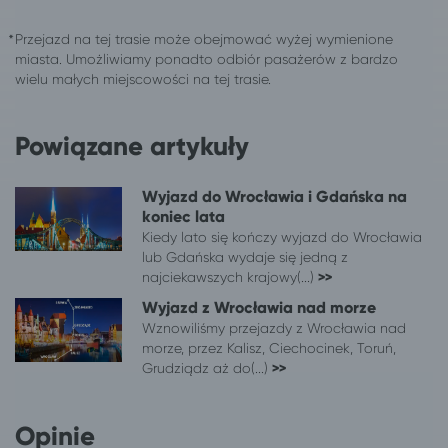
Tarnów
Wrocław
Przejazd na tej trasie może obejmować wyżej wymienione
Turek
Wrocław
miasta. Umożliwiamy ponadto odbiór pasażerów z bardzo
Wałbrzych
Wrocław
wielu małych miejscowości na tej trasie.
Wałcz
Wrocław
Wieniec
Wrocław
Powiązane artykuły
Włocławek
Wrocław
Wrocław
Szczawno-Zdrój
Wyjazd do Wrocławia i Gdańska na
Wrocław
Świnoujście
koniec lata
Wrocław
Mielenko, gm. Mielno
Kiedy lato się kończy wyjazd do Wrocławia
Wrocław
Paprotno, gm. Mielno
lub Gdańska wydaje się jedną z
Wrocław
Wicie gm. Darłowo
najciekawszych krajowy(...)
>>
Wrocław
Warszawa
Wyjazd z Wrocławia nad morze
Wrocław
Jelenia Góra
Wznowiliśmy przejazdy z Wrocławia nad
Wrocław
Stronie Śląskie
morze, przez Kalisz, Ciechocinek, Toruń,
Grudziądz aż do(...)
>>
Wrocław
Mielno
Wrocław
Mrzeżyno
Wrocław
Sarbinowo gm. Mielno
Opinie