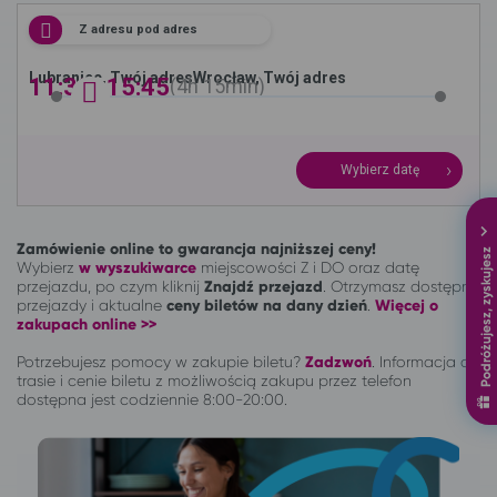
Z adresu pod adres
Lubraniec, Twój adres
Wrocław, Twój adres
11:30 -
15:45
4h
15min
Wybierz datę
Zamówienie online to gwarancja najniższej ceny!
Podróżujesz, zyskujesz
Wybierz
w wyszukiwarce
miejscowości Z i DO oraz datę
przejazdu, po czym kliknij
Znajdź przejazd
. Otrzymasz dostępne
przejazdy i aktualne
ceny biletów na dany dzień
.
Więcej o
zakupach online >>
Potrzebujesz pomocy w zakupie biletu?
Zadzwoń
.
Informacja o
trasie i cenie biletu z możliwością zakupu przez telefon
dostępna jest codziennie 8:00-20:00.