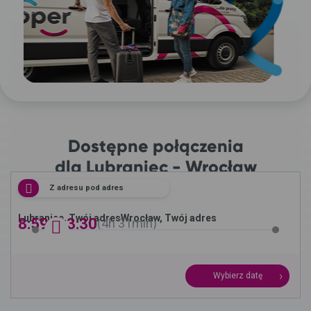
Dostępne połączenia
dla Lubraniec - Wrocław
Z adresu pod adres
Lubraniec, Twój adres
Wrocław, Twój adres
8:59 -
13:30
4h
31min
Wybierz datę