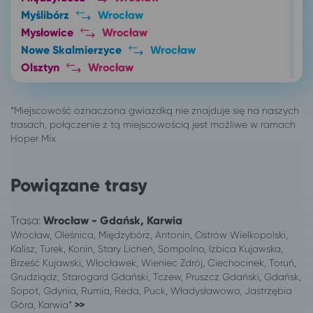
Myślibórz
Wrocław
Mysłowice
Wrocław
Nowe Skalmierzyce
Wrocław
Olsztyn
Wrocław
Opole
Wrocław
Ostrów Wielkopolski
Wrocław
Oświęcim
Wrocław
Pabianice
Wrocław
Poznań
Wrocław
Sieradz
Wrocław
Powiązane trasy
Skierniewice
Wrocław
Skwierzyna
Wrocław
Trasa:
Wrocław - Gdańsk, Karwia
Słupsk
Wrocław
Wrocław, Oleśnica, Międzybórz, Antonin, Ostrów Wielkopolski,
Solec Kujawski
Wrocław
Kalisz, Turek, Konin, Stary Licheń, Sompolno, Izbica Kujawska,
Sosnowiec
Wrocław
Brześć Kujawski, Włocławek, Wieniec Zdrój, Ciechocinek, Toruń,
Suwałki
Wrocław
Grudziądz, Starogard Gdański, Tczew, Pruszcz Gdański, Gdańsk,
Sopot, Gdynia, Rumia, Reda, Puck, Władysławowo, Jastrzębia
Świebodzin
Wrocław
Góra, Karwia*
>>
Szczecin
Wrocław