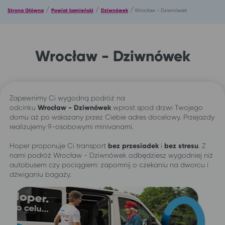
/
/
/
Strona Główna
Powiat kamieński
Dziwnówek
Wrocław - Dziwnówek
Wrocław - Dziwnówek
Zapewnimy Ci wygodną podróż na
odcinku
Wrocław -
Dziwnówek
wprost spod drzwi Twojego
domu aż po wskazany przez Ciebie adres docelowy. Przejazdy
realizujemy 9-osobowymi minivanami.
Hoper proponuje Ci transport
bez przesiadek
i
bez stresu
. Z
nami podróż Wrocław - Dziwnówek odbędziesz wygodniej niż
autobusem czy pociągiem: zapomnij o czekaniu na dworcu i
dźwiganiu bagaży.