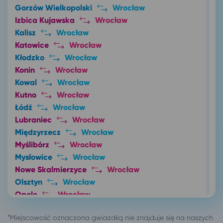
Gorzów Wielkopolski
Wrocław
Izbica Kujawska
Wrocław
Kalisz
Wrocław
Katowice
Wrocław
Kłodzko
Wrocław
Konin
Wrocław
Kowal
Wrocław
Kutno
Wrocław
Łódź
Wrocław
Lubraniec
Wrocław
Międzyrzecz
Wrocław
Myślibórz
Wrocław
Mysłowice
Wrocław
Nowe Skalmierzyce
Wrocław
Olsztyn
Wrocław
Opole
Wrocław
Ostrów Wielkopolski
Wrocław
Oświęcim
Wrocław