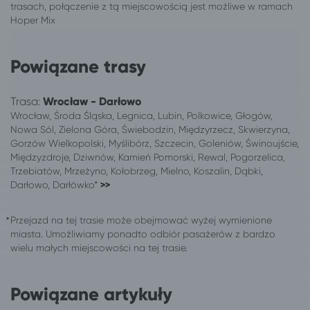
Pabianice
Wrocław
Poznań
Wrocław
Sieradz
Wrocław
Powiązane trasy
Skierniewice
Wrocław
Skwierzyna
Wrocław
Słupsk
Wrocław
Trasa:
Wrocław - Darłowo
Solec Kujawski
Wrocław
Wrocław, Środa Śląska, Legnica, Lubin, Polkowice, Głogów,
Nowa Sól, Zielona Góra, Świebodzin, Międzyrzecz, Skwierzyna,
Sosnowiec
Wrocław
Gorzów Wielkopolski, Myślibórz, Szczecin, Goleniów, Świnoujście,
Suwałki
Wrocław
Międzyzdroje, Dziwnów, Kamień Pomorski, Rewal, Pogorzelica,
Świebodzin
Wrocław
Trzebiatów, Mrzeżyno, Kołobrzeg, Mielno, Koszalin, Dąbki,
Szczecin
Wrocław
Darłowo, Darłówko*
>>
Tarnów
Wrocław
Turek
Wrocław
Przejazd na tej trasie może obejmować wyżej wymienione
miasta. Umożliwiamy ponadto odbiór pasażerów z bardzo
Wałbrzych
Wrocław
wielu małych miejscowości na tej trasie.
Wałcz
Wrocław
Wieniec
Wrocław
Włocławek
Wrocław
Powiązane artykuły
Wrocław
Szczawno-Zdrój