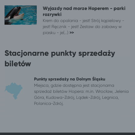
Wrocław
Dźwirzyno
Wyjazdy nad morze Hoperem - parki
Wrocław
Mielenko, gm. Mielno
rozrywki
Wrocław
Paprotno, gm. Mielno
Krem do opalania - jest! Strój kąpielowy -
jest! Ręcznik - jest! Zestaw do zabawy w
Wrocław
Wicie gm. Darłowo
piasku - je(...)
>>
Wrocław
Mielno
Wrocław
Warszawa
Stacjonarne punkty sprzedaży
Wrocław
Jelenia Góra
Wrocław
Stronie Śląskie
biletów
Wrocław
Mrzeżyno
Wrocław
Sarbinowo gm. Mielno
Punkty sprzedaży na Dolnym Śląsku
Wrocław
Ustronie Morskie
Miejsca, gdzie dostępna jest stacjonarna
Wrocław
Długopole-Zdrój
sprzedaż biletów Hopera: m.in. Wrocław, Jelenia
Wrocław
Świnoujście
Góra, Kudowa-Zdrój, Lądek-Zdrój, Legnica,
Wrocław
Polanica-Zdrój.
Jedlina-Zdrój
Wrocław
Sianożęty
Wrocław
Grzybowo
Wrocław
Rogowo, pow. gryficki
Wrocław
Dziwnów