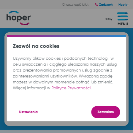
Zadzwoń
Napisz
Chcesz kupić bilet:
Trasy
MENU
Znajdź przejazd i kup bilet
Zezwól na cookies
Z
Używamy plików cookies i podobnych technologii w
celu świadczenia i ciągłego ulepszania naszych usług
oraz prezentowania promowanych usług zgodnie z
DO
zainteresowaniami użytkowników. Wyrażoną zgodę
możesz w dowolnym momencie cofnąć lub zmienić.
Więcej informacji w
Polityce Prywatności
.
cz. 6 sie.
-- : --
Ustawienia
Zezwalam
Znajdź przejazd