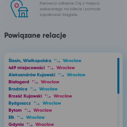
Kierowca odbierze Cię z miejsca
wskazanego na bilecie i pomoże
zapakować bagaże.
Powiązane relacje
Ślesin, Wielkopolska
Wrocław
469 miejscowości
Wrocław
Aleksandrów Kujawski
Wrocław
Białogard
Wrocław
Brodnica
Wrocław
Brześć Kujawski
Wrocław
Bydgoszcz
Wrocław
Bytom
Wrocław
Ełk
Wrocław
Gdynia
Wrocław