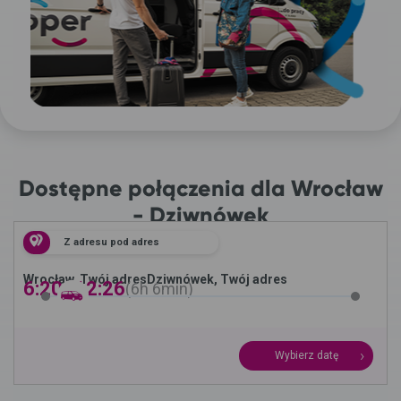
Dostępne połączenia dla Wrocław
- Dziwnówek
Z adresu pod adres
Wrocław, Twój adres
Dziwnówek, Twój adres
6:20 -
12:26
6h
6min
Wybierz datę