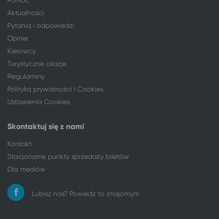
Wrocław
Kamień Pomorski
Aktualności
Wrocław
Koszalin
Pytania i odpowiedzi
Wrocław
Władysławowo
Opinie
Wrocław
Gdańsk
Kierowcy
Wrocław
Czaplinek
Turystyczne okazje
Wrocław
Solec-Zdrój
Regulaminy
Wrocław
Kraków
Polityka prywatności i Cookies
Wrocław
Świeradów-Zdrój
Ustawienia Cookies
Wrocław
Karpacz
Wrocław
Zator
Skontaktuj się z nami
Wrocław
Busko-Zdrój
Kontakt
Wrocław
Mikołajki
Stacjonarne punkty sprzedaży biletów
Wrocław
Połczyn-Zdrój
Dla mediów
Wrocław
Chłopy
Wrocław
Wisła
Lubisz nas? Powiedz to znajomym
Wrocław
Wisełka
Wrocław
Międzywodzie