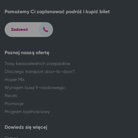
Wrocław
Łukęcin
Pomożemy Ci zaplanować podróż i kupić bilet
Wrocław
Bobolin
Wrocław
Lądek-Zdrój
Wrocław
Łazy gm. Mielno
Zadzwoń
Wrocław
Duszniki-Zdrój
Wrocław
Polanica-Zdrój
Poznaj naszą ofertę
Wrocław
Ustka
Wrocław
Jarosławiec, gm. Postomino
Trasy bezpośrednich przejazdów
Wrocław
Kudowa-Zdrój
Dlaczego transport door-to-door?
Wrocław
Inowrocław
Hoper Mix
Wrocław
Ciechocinek
Wynajem busa 9-osobowego
Wrocław
Szklarska Poręba
Paczki
Wrocław
Jastrzębia Góra
Promocje
Wrocław
Gąski, gm. Mielno
Program lojalnościowy
Wrocław
Ustroń*
Wrocław
Stary Licheń
Dowiedz się więcej
Wrocław
Dąbki, gm. Darłowo
Wrocław
Kołobrzeg
Pomoc