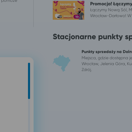
 i pomoże
Promocja! Łączymy
Łączymy Nową Sól, Mi
Wrocław-Darłowo! W r
Stacjonarne punkty s
Punkty sprzedaży na Dol
Miejsca, gdzie dostępna j
Wrocław, Jelenia Góra, Ku
Zdrój.