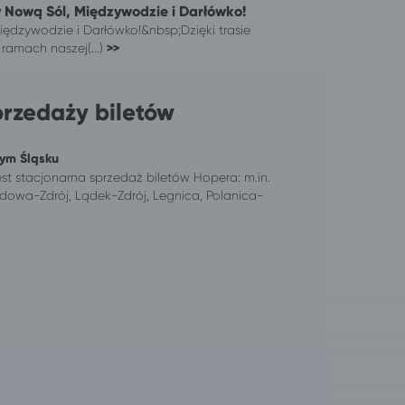
 Nową Sól, Międzywodzie i Darłówko!
ędzywodzie i Darłówko!&nbsp;Dzięki trasie
amach naszej(...)
>>
przedaży biletów
nym Śląsku
est stacjonarna sprzedaż biletów Hopera: m.in.
dowa-Zdrój, Lądek-Zdrój, Legnica, Polanica-