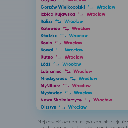
Gorzów Wielkopolski
Wrocław
Izbica Kujawska
Wrocław
Kalisz
Wrocław
Katowice
Wrocław
Kłodzko
Wrocław
Konin
Wrocław
Kowal
Wrocław
Kutno
Wrocław
Łódź
Wrocław
Lubraniec
Wrocław
Międzyrzecz
Wrocław
Myślibórz
Wrocław
Mysłowice
Wrocław
Nowe Skalmierzyce
Wrocław
Olsztyn
Wrocław
Opole
Wrocław
Ostrów Wielkopolski
Wrocław