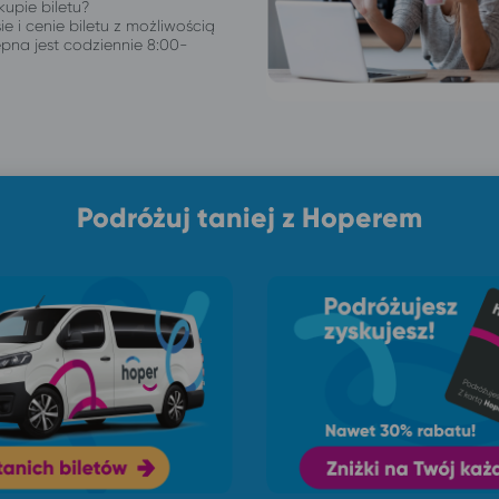
upie biletu?
ie i cenie biletu z możliwością
pna jest codziennie 8:00-
Podróżuj taniej z Hoperem