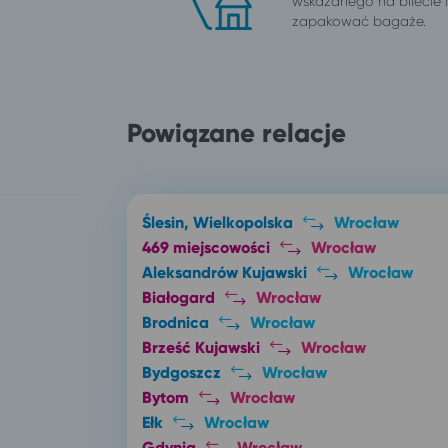
wskazanego na bilecie
zapakować bagaże.
Powiązane relacje
Ślesin, Wielkopolska
Wrocław
469 miejscowości
Wrocław
Aleksandrów Kujawski
Wrocław
Białogard
Wrocław
Brodnica
Wrocław
Brześć Kujawski
Wrocław
Bydgoszcz
Wrocław
Bytom
Wrocław
Ełk
Wrocław
Gdynia
Wrocław