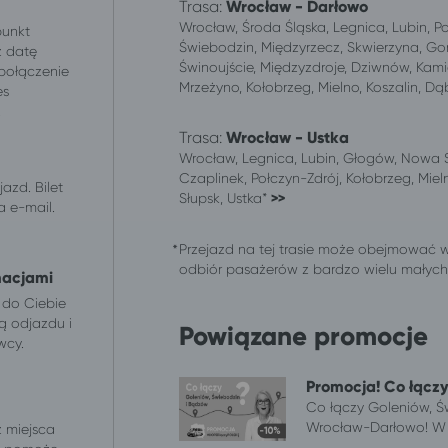
Trasa:
Wrocław - Darłowo
Wrocław, Środa Śląska, Legnica, Lubin, P
punkt
Świebodzin, Międzyrzecz, Skwierzyna, Gor
z datę
Świnoujście, Międzyzdroje, Dziwnów, Kami
 połączenie
Mrzeżyno, Kołobrzeg, Mielno, Koszalin, D
es
.
Trasa:
Wrocław - Ustka
Wrocław, Legnica, Lubin, Głogów, Nowa S
Czaplinek, Połczyn-Zdrój, Kołobrzeg, Mieln
azd. Bilet
Słupsk, Ustka*
>>
 e-mail.
Przejazd na tej trasie może obejmować 
odbiór pasażerów z bardzo wielu małych m
macjami
 do Ciebie
ą odjazdu i
Powiązane promocje
wcy.
Promocja! Co łącz
Co łączy Goleniów, 
Wrocław-Darłowo! W r
z miejsca