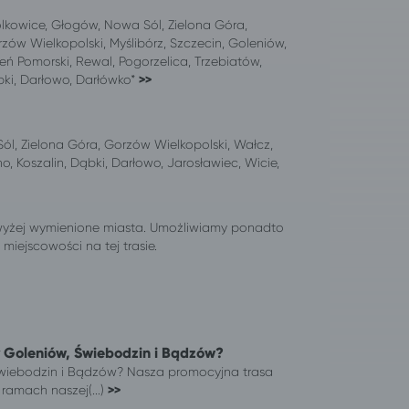
olkowice, Głogów, Nowa Sól, Zielona Góra,
zów Wielkopolski, Myślibórz, Szczecin, Goleniów,
eń Pomorski, Rewal, Pogorzelica, Trzebiatów,
ąbki, Darłowo, Darłówko*
>>
ól, Zielona Góra, Gorzów Wielkopolski, Wałcz,
o, Koszalin, Dąbki, Darłowo, Jarosławiec, Wicie,
wyżej wymienione miasta. Umożliwiamy ponadto
iejscowości na tej trasie.
y Goleniów, Świebodzin i Bądzów?
Świebodzin i Bądzów? Nasza promocyjna trasa
amach naszej(...)
>>