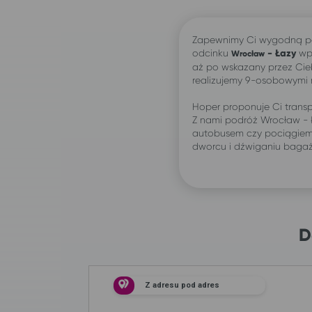
Zapewnimy Ci wygodną p
odcinku
-
Łazy
wpr
Wrocław
aż po wskazany przez Cie
realizujemy 9-osobowymi
Hoper proponuje Ci transp
Z nami podróż Wrocław - 
autobusem czy pociągiem:
dworcu i dźwiganiu baga
D
Z adresu pod adres