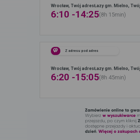
Wrocław, Twój adres
Łazy gm. Mielno, Twó
6:10 -
14:25
8h
15min
Z adresu pod adres
Wrocław, Twój adres
Łazy gm. Mielno, Twó
6:20 -
15:05
8h
45min
Zamówienie online to gwar
Wybierz
w wyszukiwarce
mi
przejazdu, po czym kliknij
dostępne przejazdy i aktu
dzień
.
Więcej o zakupach o