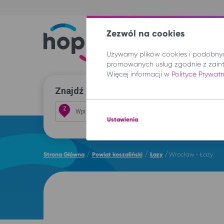
Zezwól na cookies
Trasy
Lokal
Używamy plików cookies i podobnych
promowanych usług zgodnie z zain
Więcej informacji w
Polityce Prywat
Znajdź przejazd i kup bilet
Z
Ustawienia
/
/
/
Strona Główna
Powiat koszaliński
Łazy
Wrocław - Łazy