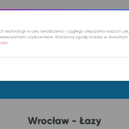
nie
Mix
Wynajem
Promocje
Kup bilet
 technologii w celu świadczenia i ciągłego ulepszania naszych us
teresowaniami użytkowników. Wyrażoną zgodę możesz w dowolnym 
ności
.
DO
so. 8 sie.
Wrocław - Łazy