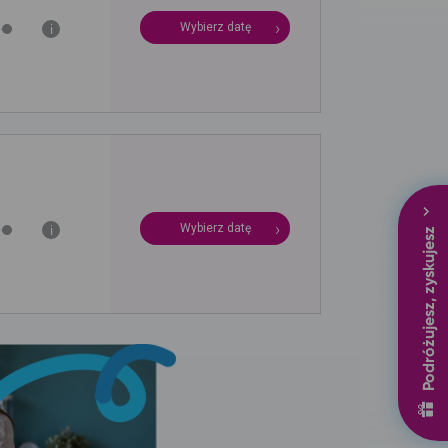
Wybierz datę
i
Wybierz datę
Podróżujesz, zyskujesz
i