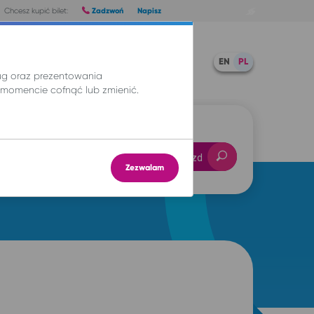
Zadzwoń
Napisz
Chcesz kupić bilet:
Pomoc
TWOJE BILETY
EN
PL
ług oraz prezentowania
momencie cofnąć lub zmienić.
-- : --
Znajdź przejazd
Zezwalam