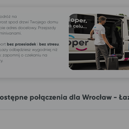
odróż na
ost spod drzwi Twojego domu
bie adres docelowy. Przejazdy
 minivanami.
ort
bez przesiadek
i
bez stresu
.
Łazy odbędziesz wygodniej niż
 zapomnij o czekaniu na
ży.
ostępne połączenia dla Wrocław - Ła