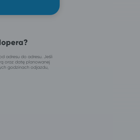
Hopera?
od adresu do adresu. Jeśli
wą oraz datę planowanej
jnych godzinach odjazdu,