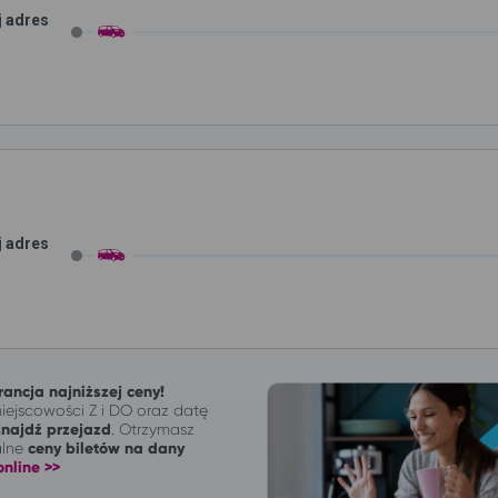
j adres
j adres
ancja najniższej ceny!
ejscowości Z i DO oraz datę
Znajdź przejazd
. Otrzymasz
alne
ceny biletów na dany
nline >>