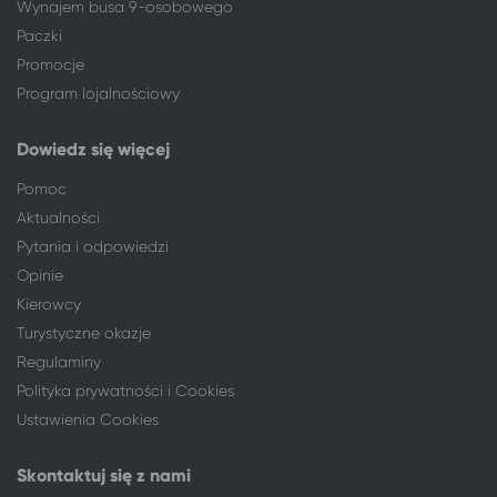
Wynajem busa 9-osobowego
Tychy
Jastrzębia Góra
Paczki
Warszawa
Jastrzębia Góra
Promocje
Wieluń
Jastrzębia Góra
Program lojalnościowy
Włocławek
Jastrzębia Góra
Wrocław
Jastrzębia Góra
Dowiedz się więcej
Zgierz
Jastrzębia Góra
Pomoc
Aktualności
Pytania i odpowiedzi
Opinie
Kierowcy
Turystyczne okazje
Regulaminy
Polityka prywatności i Cookies
Ustawienia Cookies
Skontaktuj się z nami