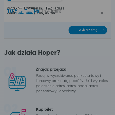
Piotrków Trybunalski, Twój adres
10:56 -
18:45
7h
49min
Jastrzębia Góra, Twój adres
Wybierz datę
Jak działa Hoper?
Znajdź przejazd
Podaj w wyszukiwarce punkt startowy i
końcowy oraz datę podróży. Jeśli wybrałeś
połączenie adres-adres, podaj adres
początkowy i docelowy.
Kup bilet