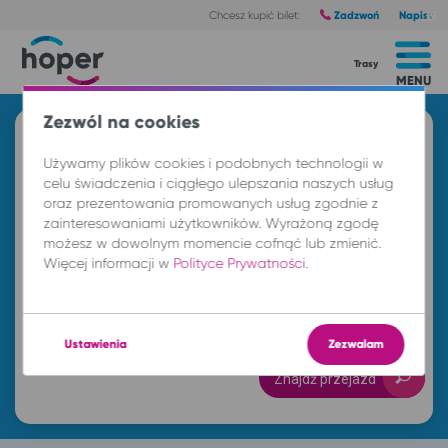
Zadzwoń
Napisz
Chcesz kupić bilet:
Trasy
MENU
Zezwól na cookies
Znajdź przejazd i kup bilet
Używamy plików cookies i podobnych technologii w
Z
celu świadczenia i ciągłego ulepszania naszych usług
oraz prezentowania promowanych usług zgodnie z
zainteresowaniami użytkowników. Wyrażoną zgodę
możesz w dowolnym momencie cofnąć lub zmienić.
DO
Więcej informacji w
Polityce Prywatności
.
cz. 6 sie.
-- : --
Ustawienia
Zezwalam
Znajdź przejazd