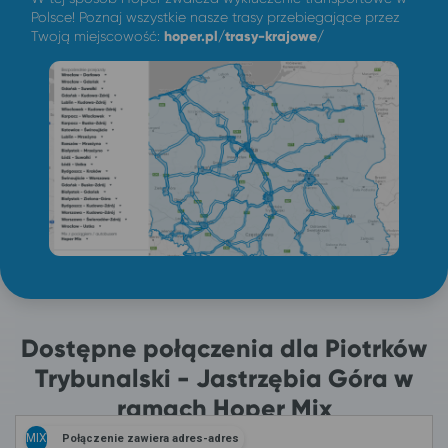
Polsce! Poznaj wszystkie nasze trasy przebiegające przez
Twoją miejscowość:
hoper.pl/trasy-krajowe/
Dostępne połączenia dla Piotrków
Trybunalski - Jastrzębia Góra w
ramach Hoper Mix
MIX
Połączenie zawiera adres-adres