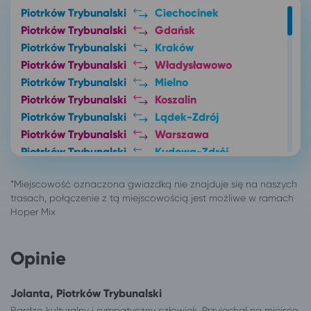
Piotrków Trybunalski
Ciechocinek
Piotrków Trybunalski
Gdańsk
Piotrków Trybunalski
Kraków
Piotrków Trybunalski
Władysławowo
Piotrków Trybunalski
Mielno
Piotrków Trybunalski
Koszalin
Piotrków Trybunalski
Lądek-Zdrój
Piotrków Trybunalski
Warszawa
Piotrków Trybunalski
Kudowa-Zdrój
Piotrków Trybunalski
Polanica-Zdrój
Piotrków Trybunalski
Kłodzko
Piotrków Trybunalski
Solec-Zdrój
315 miejscowości
Jastrzębia Góra
Białystok
Jastrzębia Góra
Opinie
Częstochowa
Jastrzębia Góra
Dąbrowa Górnicza
Jastrzębia Góra
Ełk
Jastrzębia Góra
Jolanta, Piotrków Trybunalski
Jastrzębia Góra
Suwałki
Bardzo kulturalny i sympatyczny człowiek. Przyjechał na miejsce