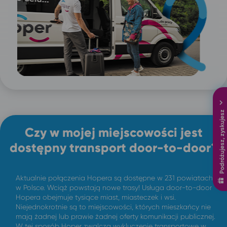
Podróżujesz, zyskujesz
Czy w mojej miejscowości jest
dostępny transport door-to-door?
Aktualnie połączenia Hopera są dostępne w 231 powiatach
w Polsce. Wciąż powstają nowe trasy! Usługa door-to-door
Hopera obejmuje tysiące miast, miasteczek i wsi.
Niejednokrotnie są to miejscowości, których mieszkańcy nie
mają żadnej lub prawie żadnej oferty komunikacji publicznej.
W tej sposób Hoper zwalcza wykluczenie transportowe w