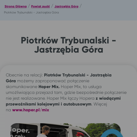
/
/
/
Strona Główna
Powiat pucki
Jastrzębia Góra
Piotrków Trybunalski - Jastrzębia Góra
Piotrków Trybunalski -
Jastrzębia Góra
Obecnie na relacji:
Piotrków Trybunalski - Jastrzębia
Góra
możemy zaproponować połączenie
skomunikowane
Hoper Mix.
Hoper Mix, to usługa
umożliwiająca przejazd tam, gdzie bezpośrednie połączenie
nie jest realizowane. Hoper Mix łączy Hopera
z wiodącymi
przewoźnikami kolejowymi i autobusowym
. Więcej
na
www.hoper.pl/mix