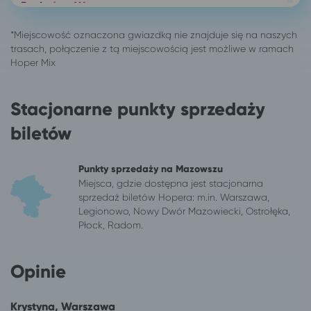
Puck
Warszawa
Radomsko
Warszawa
Sieradz
Warszawa
Skierniewice
Warszawa
Świebodzin
Warszawa
Toruń
Warszawa
Stacjonarne punkty sprzedaży
Wałbrzych
Warszawa
Wałcz
Warszawa
biletów
Warszawa
Kudowa-Zdrój
Warszawa
Długopole-Zdrój
Punkty sprzedaży na Mazowszu
Warszawa
Lądek-Zdrój
Miejsca, gdzie dostępna jest stacjonarna
Warszawa
Ciechocinek
sprzedaż biletów Hopera: m.in. Warszawa,
Legionowo, Nowy Dwór Mazowiecki, Ostrołęka,
Warszawa
Stronie Śląskie
Płock, Radom.
Warszawa
Szczytna
Warszawa
Polanica-Zdrój
Warszawa
Duszniki-Zdrój
Opinie
Warszawa
Złoty Stok
Warszawa
Kłodzko
Krystyna, Warszawa