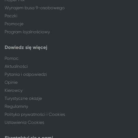
Warszawa
Karwia
Wynajem busa 9-osobowego
Warszawa
Ustronie Morskie
Paczki
Warszawa
Mrzeżyno
Promocje
Warszawa
Nałęczów*
Program lojalnościowy
Warszawa
Mielno
Warszawa
Sępólno Krajeńskie
Dowiedz się więcej
Warszawa
Człuchów
Warszawa
Kazimierz Dolny
Pomoc
Warszawa
Kołobrzeg
Aktualności
Warszawa
Międzywodzie
Pytania i odpowiedzi
Warszawa
Niechorze
Opinie
Warszawa
Trzęsacz
Kierowcy
Warszawa
Paprotno, gm. Mielno
Turystyczne okazje
Warszawa
Sopot
Regulaminy
Warszawa
Wieniec Zdrój
Polityka prywatności i Cookies
Warszawa
Ostrowo
Ustawienia Cookies
Warszawa
Rumia
Warszawa
Gdynia
Skontaktuj się z nami