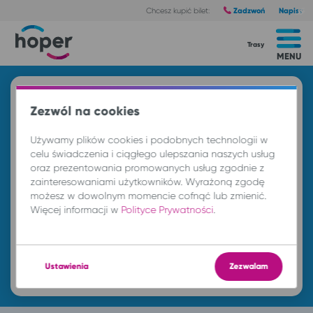
Zadzwoń
Napisz
Chcesz kupić bilet:
Trasy
MENU
Znajdź przejazd i kup bilet
Zezwól na cookies
Z
Używamy plików cookies i podobnych technologii w
celu świadczenia i ciągłego ulepszania naszych usług
oraz prezentowania promowanych usług zgodnie z
DO
zainteresowaniami użytkowników. Wyrażoną zgodę
możesz w dowolnym momencie cofnąć lub zmienić.
Więcej informacji w
Polityce Prywatności
.
cz. 6 sie.
-- : --
Znajdź przejazd
Ustawienia
Zezwalam