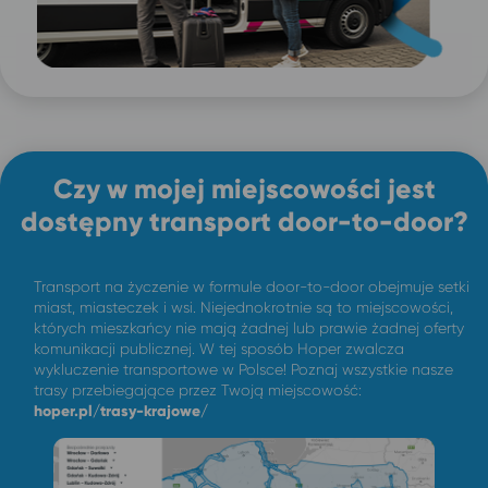
Czy w mojej miejscowości jest
dostępny transport door-to-door?
Transport na życzenie w formule door-to-door obejmuje setki
miast, miasteczek i wsi. Niejednokrotnie są to miejscowości,
których mieszkańcy nie mają żadnej lub prawie żadnej oferty
komunikacji publicznej. W tej sposób Hoper zwalcza
wykluczenie transportowe w Polsce! Poznaj wszystkie nasze
trasy przebiegające przez Twoją miejscowość:
hoper.pl/trasy-krajowe/