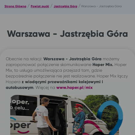
/
/
/
Strona Główna
Powiat pucki
Jastrzębia Góra
Warszawa - Jastrzębia Góra
Warszawa - Jastrzębia Góra
Obecnie na relacji:
Warszawa - Jastrzębia Góra
możemy
zaproponować połączenie skomunikowane
Hoper Mix.
Hoper
Mix, to usługa umożliwiająca przejazd tam, gdzie
bezpośrednie połączenie nie jest realizowane. Hoper Mix łączy
Hopera
z wiodącymi przewoźnikami kolejowymi i
autobusowym
. Więcej na
www.hoper.pl/mix