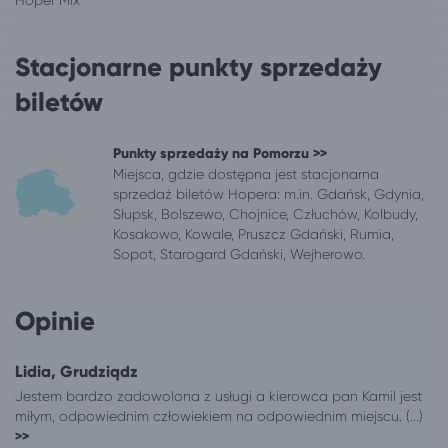
Nowy Tomyśl
Warszawa
Nysa
Warszawa
Oleśnica
Warszawa
Stacjonarne punkty sprzedaży
Opole
Warszawa
biletów
Ostrów Mazowiecka
Warszawa
Ostrów Wielkopolski
Warszawa
Punkty sprzedaży na Pomorzu >>
Pabianice
Warszawa
Miejsca, gdzie dostępna jest stacjonarna
Piła
Warszawa
sprzedaż biletów Hopera: m.in. Gdańsk, Gdynia,
Piotrków Trybunalski
Warszawa
Słupsk, Bolszewo, Chojnice, Człuchów, Kolbudy,
Płock
Warszawa
Kosakowo, Kowale, Pruszcz Gdański, Rumia,
Sopot, Starogard Gdański, Wejherowo.
Poznań
Warszawa
Puck
Warszawa
Radomsko
Warszawa
Opinie
Sieradz
Warszawa
Skierniewice
Warszawa
Lidia, Grudziądz
Świebodzin
Warszawa
Jestem bardzo zadowolona z usługi a kierowca pan Kamil jest
Toruń
Warszawa
miłym, odpowiednim człowiekiem na odpowiednim miejscu. (...)
Wałbrzych
Warszawa
>>