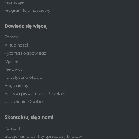
Promocje
Warszawa
Busko-Zdrój
Program lojalnościowy
Warszawa
Reda
Warszawa
Karwia
Dowiedz się więcej
Warszawa
Sarbinowo gm. Mielno
Warszawa
Dziwnówek
Pomoc
Warszawa
Dziwnów
Aktualności
Warszawa
Rewal
Pytania i odpowiedzi
Warszawa
Pobierowo
Opinie
Warszawa
Kołczewo
Kierowcy
Warszawa
Połczyn-Zdrój
Turystyczne okazje
Warszawa
Mielenko, gm. Mielno
Regulaminy
Warszawa
Dźwirzyno
Polityka prywatności i Cookies
Warszawa
Sopot
Ustawienia Cookies
Warszawa
Ustronie Morskie
Warszawa
Mrzeżyno
Skontaktuj się z nami
Warszawa
Nałęczów*
Warszawa
Mielno
Kontakt
Warszawa
Sępólno Krajeńskie
Stacjonarne punkty sprzedaży biletów