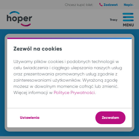
Zadzwoń
Napisz
Chcesz kupić bilet:
Trasy
MENU
Znajdź przejazd i kup bilet
Zezwól na cookies
Z
Używamy plików cookies i podobnych technologii w
celu świadczenia i ciągłego ulepszania naszych usług
oraz prezentowania promowanych usług zgodnie z
DO
zainteresowaniami użytkowników. Wyrażoną zgodę
możesz w dowolnym momencie cofnąć lub zmienić.
Więcej informacji w
Polityce Prywatności
.
nd. 9 sie.
-- : --
Znajdź przejazd
Ustawienia
Zezwalam