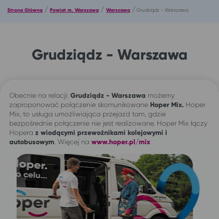
/
/
/
Strona Główna
Powiat m. Warszawa
Warszawa
Grudziądz - Warszawa
Grudziądz - Warszawa
Obecnie na relacji:
Grudziądz - Warszawa
możemy
zaproponować połączenie skomunikowane
Hoper Mix.
Hoper
Mix, to usługa umożliwiająca przejazd tam, gdzie
bezpośrednie połączenie nie jest realizowane. Hoper Mix łączy
Hopera
z wiodącymi przewoźnikami kolejowymi i
autobusowym
. Więcej na
www.hoper.pl/mix