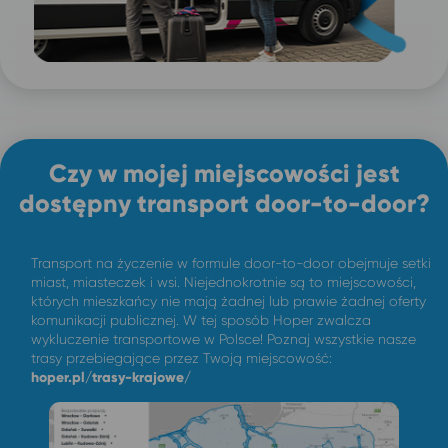
Czy w mojej miejscowości jest
dostępny transport door-to-door?
Transport na życzenie w formule door-to-door obejmuje setki
miast, miasteczek i wsi. Niejednokrotnie są to miejscowości,
których mieszkańcy nie mają żadnej lub prawie żadnej oferty
komunikacji publicznej. W tej sposób Hoper zwalcza
wykluczenie transportowe w Polsce! Poznaj wszystkie nasze
trasy przebiegające przez Twoją miejscowość:
hoper.pl/trasy-krajowe/