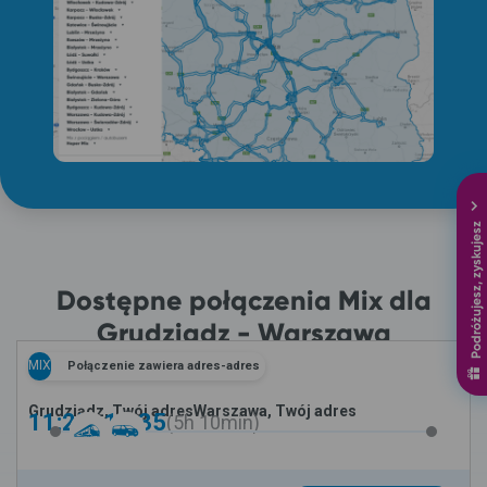
Podróżujesz, zyskujesz
Dostępne połączenia Mix dla
Grudziądz - Warszawa
MIX
Połączenie zawiera adres-adres
Grudziądz, Twój adres
Warszawa, Twój adres
11:25 -
16:35
5h
10min