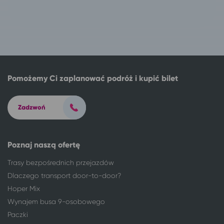
Wałcz
Warszawa
Warszawa
Długopole-Zdrój
Warszawa
Kudowa-Zdrój
Warszawa
Solec-Zdrój
Warszawa
Lądek-Zdrój
Warszawa
Ciechocinek
Pomożemy Ci zaplanować podróż i kupić bilet
Warszawa
Stronie Śląskie
Warszawa
Szczytna
Warszawa
Polanica-Zdrój
Zadzwoń
Warszawa
Duszniki-Zdrój
Warszawa
Złoty Stok
Warszawa
Kłodzko
Poznaj naszą ofertę
Warszawa
Władysławowo
Trasy bezpośrednich przejazdów
Warszawa
Jelenia Góra
Dlaczego transport door-to-door?
Warszawa
Karpacz
Hoper Mix
Warszawa
Szklarska Poręba
Wynajem busa 9-osobowego
Warszawa
Świeradów-Zdrój
Paczki
Warszawa
Szczawno-Zdrój