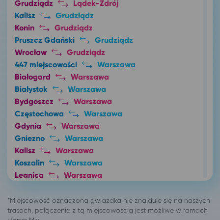
Grudziądz
Lądek-Zdrój
Kalisz
Grudziądz
Konin
Grudziądz
Pruszcz Gdański
Grudziądz
Wrocław
Grudziądz
447 miejscowości
Warszawa
Białogard
Warszawa
Białystok
Warszawa
Bydgoszcz
Warszawa
Częstochowa
Warszawa
Gdynia
Warszawa
Gniezno
Warszawa
Kalisz
Warszawa
Koszalin
Warszawa
Legnica
Warszawa
Łódź
Warszawa
Lublin
Warszawa
Nakło nad Notecią
Warszawa