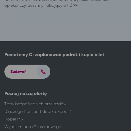
Warszawa
Złoty Stok
opiekuńczy, uczynny i dbający o (...)
>>
Warszawa
Władysławowo
Warszawa
Jelenia Góra
Warszawa
Szklarska Poręba
Warszawa
Świeradów-Zdrój
Warszawa
Szczawno-Zdrój
Warszawa
Busko-Zdrój
Warszawa
Reda
Pomożemy Ci zaplanować podróż i kupić bilet
Warszawa
Karwia
Warszawa
Sarbinowo gm. Mielno
Zadzwoń
Warszawa
Dziwnówek
Warszawa
Dziwnów
Warszawa
Rewal
Poznaj naszą ofertę
Warszawa
Pobierowo
Trasy bezpośrednich przejazdów
Warszawa
Kołczewo
Dlaczego transport door-to-door?
Warszawa
Połczyn-Zdrój
Hoper Mix
Warszawa
Mielenko, gm. Mielno
Wynajem busa 9-osobowego
Warszawa
Dźwirzyno