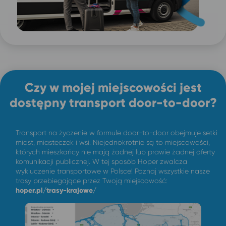
Czy w mojej miejscowości jest
dostępny transport door-to-door?
Transport na życzenie w formule door-to-door obejmuje setki
miast, miasteczek i wsi. Niejednokrotnie są to miejscowości,
których mieszkańcy nie mają żadnej lub prawie żadnej oferty
komunikacji publicznej. W tej sposób Hoper zwalcza
wykluczenie transportowe w Polsce! Poznaj wszystkie nasze
trasy przebiegające przez Twoją miejscowość:
hoper.pl/trasy-krajowe/