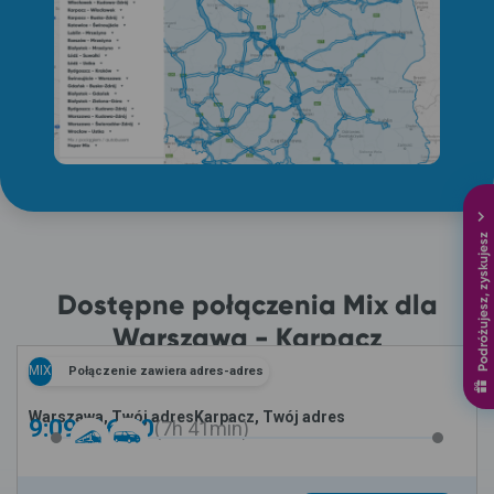
Podróżujesz, zyskujesz
Dostępne połączenia Mix dla
Warszawa - Karpacz
MIX
Połączenie zawiera adres-adres
Warszawa, Twój adres
Karpacz, Twój adres
9:09 -
16:50
7h
41min