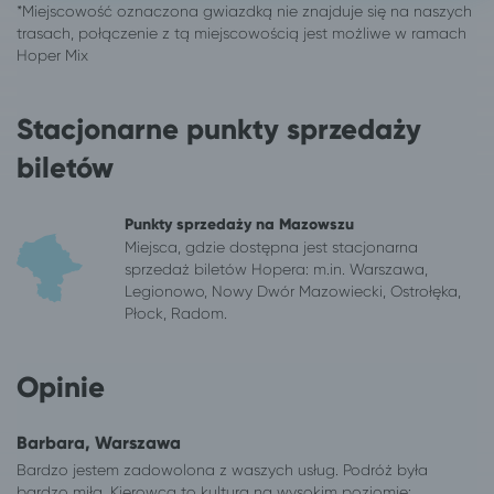
Puck
Warszawa
Radomsko
Warszawa
Sieradz
Warszawa
Skierniewice
Warszawa
Świebodzin
Warszawa
Stacjonarne punkty sprzedaży
Toruń
Warszawa
biletów
Wałbrzych
Warszawa
Wałcz
Warszawa
Punkty sprzedaży na Mazowszu
Warszawa
Kudowa-Zdrój
Miejsca, gdzie dostępna jest stacjonarna
Warszawa
Solec-Zdrój
sprzedaż biletów Hopera: m.in. Warszawa,
Warszawa
Ciechocinek
Legionowo, Nowy Dwór Mazowiecki, Ostrołęka,
Warszawa
Kłodzko
Płock, Radom.
Warszawa
Lądek-Zdrój
Warszawa
Długopole-Zdrój
Opinie
Warszawa
Stronie Śląskie
Warszawa
Szczytna
Barbara, Warszawa
Warszawa
Polanica-Zdrój
Bardzo jestem zadowolona z waszych usług. Podróż była
Warszawa
Duszniki-Zdrój
bardzo miła. Kierowca to kultura na wysokim poziomie: