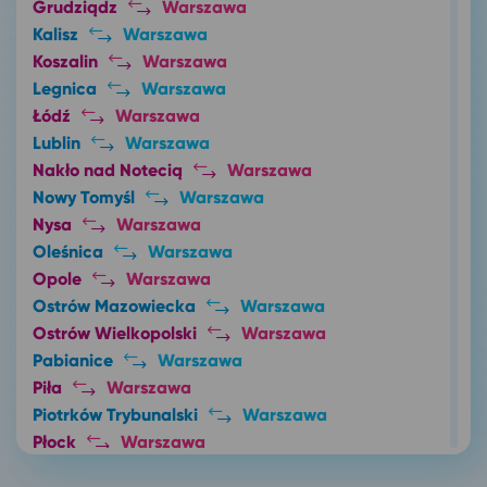
Grudziądz
Warszawa
Kalisz
Warszawa
Koszalin
Warszawa
Legnica
Warszawa
Łódź
Warszawa
Lublin
Warszawa
Nakło nad Notecią
Warszawa
Nowy Tomyśl
Warszawa
Nysa
Warszawa
Oleśnica
Warszawa
Opole
Warszawa
Ostrów Mazowiecka
Warszawa
Ostrów Wielkopolski
Warszawa
Pabianice
Warszawa
Piła
Warszawa
Piotrków Trybunalski
Warszawa
Płock
Warszawa
Poznań
Warszawa