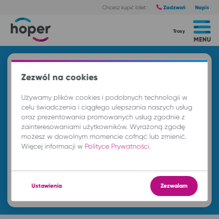
Zadzwoń
Napisz
Chcesz kupić bilet:
Trasy
MENU
Znajdź przejazd i kup bilet
Zezwól na cookies
Z
Używamy plików cookies i podobnych technologii w
celu świadczenia i ciągłego ulepszania naszych usług
oraz prezentowania promowanych usług zgodnie z
DO
zainteresowaniami użytkowników. Wyrażoną zgodę
możesz w dowolnym momencie cofnąć lub zmienić.
Więcej informacji w
Polityce Prywatności
.
cz. 6 sie.
-- : --
Znajdź przejazd
Ustawienia
Zezwalam