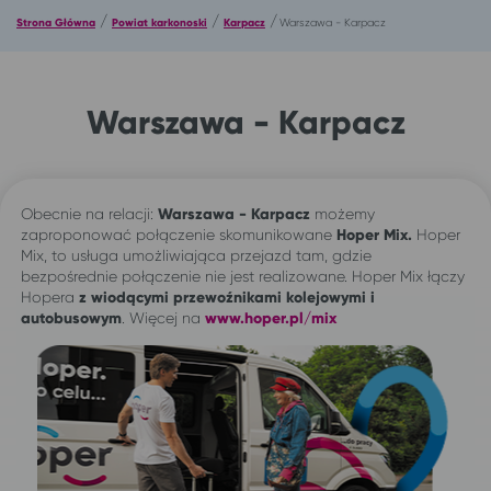
/
/
/
Strona Główna
Powiat karkonoski
Karpacz
Warszawa - Karpacz
Warszawa - Karpacz
Obecnie na relacji:
Warszawa - Karpacz
możemy
zaproponować połączenie skomunikowane
Hoper Mix.
Hoper
Mix, to usługa umożliwiająca przejazd tam, gdzie
bezpośrednie połączenie nie jest realizowane. Hoper Mix łączy
Hopera
z wiodącymi przewoźnikami kolejowymi i
autobusowym
. Więcej na
www.hoper.pl/mix