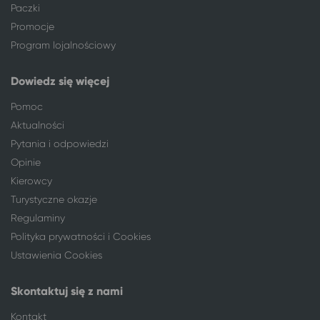
Paczki
Warszawa
Sopot
Warszawa
Ustronie Morskie
Promocje
Warszawa
Mrzeżyno
Program lojalnościowy
Warszawa
Nałęczów*
Warszawa
Mielno
Dowiedz się więcej
Warszawa
Sępólno Krajeńskie
Pomoc
Warszawa
Człuchów
Aktualności
Warszawa
Kazimierz Dolny
Pytania i odpowiedzi
Warszawa
Kołobrzeg
Opinie
Warszawa
Międzywodzie
Kierowcy
Warszawa
Niechorze
Turystyczne okazje
Warszawa
Trzęsacz
Regulaminy
Warszawa
Świnoujście
Polityka prywatności i Cookies
Warszawa
Jastrzębia Góra
Ustawienia Cookies
Warszawa
Wieniec Zdrój
Warszawa
Ostrowo
Skontaktuj się z nami
Warszawa
Rumia
Warszawa
Gdynia
Kontakt