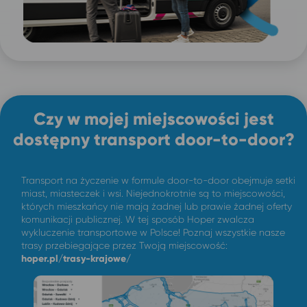
Czy w mojej miejscowości jest
dostępny transport door-to-door?
Transport na życzenie w formule door-to-door obejmuje setki
miast, miasteczek i wsi. Niejednokrotnie są to miejscowości,
których mieszkańcy nie mają żadnej lub prawie żadnej oferty
komunikacji publicznej. W tej sposób Hoper zwalcza
wykluczenie transportowe w Polsce! Poznaj wszystkie nasze
trasy przebiegające przez Twoją miejscowość:
hoper.pl/trasy-krajowe/