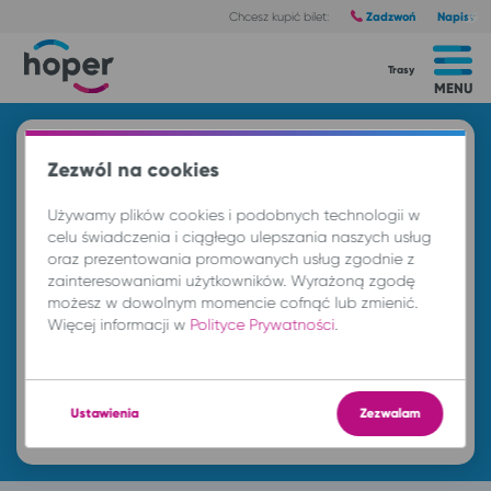
Zadzwoń
Napisz
Chcesz kupić bilet:
Trasy
MENU
Znajdź przejazd i kup bilet
Zezwól na cookies
Z
Używamy plików cookies i podobnych technologii w
celu świadczenia i ciągłego ulepszania naszych usług
oraz prezentowania promowanych usług zgodnie z
DO
zainteresowaniami użytkowników. Wyrażoną zgodę
możesz w dowolnym momencie cofnąć lub zmienić.
Więcej informacji w
Polityce Prywatności
.
so. 8 sie.
-- : --
Ustawienia
Zezwalam
Znajdź przejazd