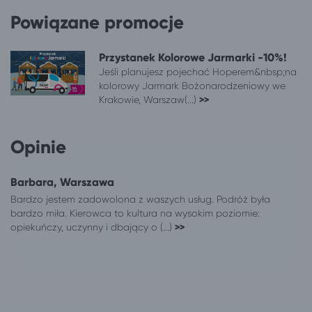
Puck
Warszawa
Powiązane promocje
Radomsko
Warszawa
Sieradz
Warszawa
Przystanek Kolorowe Jarmarki -10%!
Skierniewice
Warszawa
Jeśli planujesz pojechać Hoperem&nbsp;na
Świebodzin
Warszawa
kolorowy Jarmark Bożonarodzeniowy we
Toruń
Warszawa
Krakowie, Warszaw(...)
>>
Wałbrzych
Warszawa
Wałcz
Warszawa
Opinie
Warszawa
Długopole-Zdrój
Warszawa
Kudowa-Zdrój
Warszawa
Lądek-Zdrój
Barbara, Warszawa
Warszawa
Ciechocinek
Bardzo jestem zadowolona z waszych usług. Podróż była
bardzo miła. Kierowca to kultura na wysokim poziomie:
Warszawa
Stronie Śląskie
opiekuńczy, uczynny i dbający o (...)
>>
Warszawa
Szczytna
Warszawa
Polanica-Zdrój
Warszawa
Duszniki-Zdrój
Warszawa
Złoty Stok
Warszawa
Kłodzko