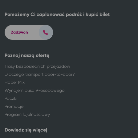
Warszawa
Busko-Zdrój
Warszawa
Jelenia Góra
Pomożemy Ci zaplanować podróż i kupić bilet
Warszawa
Karpacz
Warszawa
Szklarska Poręba
Zadzwoń
Warszawa
Świeradów-Zdrój
Warszawa
Szczawno-Zdrój
Warszawa
Solec-Zdrój
Poznaj naszą ofertę
Warszawa
Jastrzębia Góra
Warszawa
Władysławowo
Trasy bezpośrednich przejazdów
Warszawa
Mielenko, gm. Mielno
Dlaczego transport door-to-door?
Warszawa
Międzywodzie
Hoper Mix
Warszawa
Dziwnówek
Wynajem busa 9-osobowego
Warszawa
Dziwnów
Paczki
Warszawa
Rewal
Promocje
Warszawa
Pobierowo
Program lojalnościowy
Warszawa
Kołczewo
Warszawa
Połczyn-Zdrój
Dowiedz się więcej
Warszawa
Sarbinowo gm. Mielno