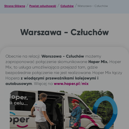
/
/
/
Strona Główna
Powiat człuchowski
Człuchów
Warszawa - Człuchów
Warszawa - Człuchów
Obecnie na relacji:
Warszawa - Człuchów
możemy
zaproponować połączenie skomunikowane
Hoper Mix.
Hoper
Mix, to usługa umożliwiająca przejazd tam, gdzie
bezpośrednie połączenie nie jest realizowane. Hoper Mix łączy
Hopera
z wiodącymi przewoźnikami kolejowymi i
autobusowym
. Więcej na
www.hoper.pl/mix