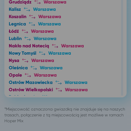
Grudziądz
Warszawa
Kalisz
Warszawa
Koszalin
Warszawa
Legnica
Warszawa
Łódź
Warszawa
Lublin
Warszawa
Nakło nad Notecią
Warszawa
Nowy Tomyśl
Warszawa
Nysa
Warszawa
Oleśnica
Warszawa
Opole
Warszawa
Ostrów Mazowiecka
Warszawa
Ostrów Wielkopolski
Warszawa
Pabianice
Warszawa
Piła
Warszawa
Piotrków Trybunalski
Warszawa
Płock
Warszawa
Poznań
Warszawa