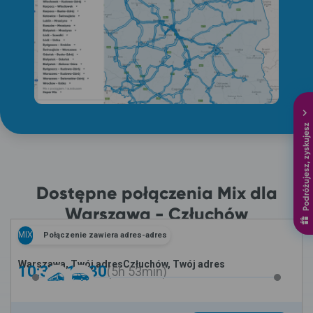
Podróżujesz, zyskujesz
Dostępne połączenia Mix dla
Warszawa - Człuchów
MIX
Połączenie zawiera adres-adres
Warszawa, Twój adres
Człuchów, Twój adres
10:37 -
16:30
5h
53min