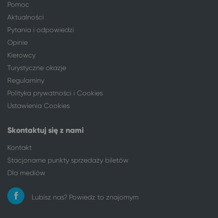
Pomoc
Warszawa
Karwia
Aktualności
Warszawa
Dźwirzyno
Pytania i odpowiedzi
Warszawa
Ustronie Morskie
Warszawa
Mrzeżyno
Opinie
Warszawa
Nałęczów*
Kierowcy
Warszawa
Mielno
Turystyczne okazje
Warszawa
Sępólno Krajeńskie
Regulaminy
Warszawa
Kazimierz Dolny
Polityka prywatności i Cookies
Warszawa
Kołobrzeg
Ustawienia Cookies
Warszawa
Niechorze
Warszawa
Trzęsacz
Skontaktuj się z nami
Warszawa
Świnoujście
Kontakt
Warszawa
Gdańsk
Stacjonarne punkty sprzedaży biletów
Warszawa
Sopot
Dla mediów
Warszawa
Wieniec Zdrój
Warszawa
Reda
Lubisz nas? Powiedz to znajomym
Warszawa
Ostrowo
Warszawa
Rumia