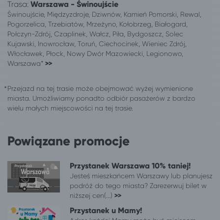
Trasa:
Warszawa - Świnoujście
Toruń
Kołczewo
Świnoujście, Międzyzdroje, Dziwnów, Kamień Pomorski, Rewal,
Toruń
Długopole-Zdrój
Pogorzelica, Trzebiatów, Mrzeżyno, Kołobrzeg, Białogard,
Toruń
Mikołajki
Połczyn-Zdrój, Czaplinek, Wałcz, Piła, Bydgoszcz, Solec
Kujawski, Inowrocław, Toruń, Ciechocinek, Wieniec Zdrój,
Toruń
Wieniec Zdrój
Włocławek, Płock, Nowy Dwór Mazowiecki, Legionowo,
Toruń
Połczyn-Zdrój
Warszawa*
>>
Toruń
Duszniki-Zdrój
Toruń
Poznań
Przejazd na tej trasie może obejmować wyżej wymienione
Toruń
Jastrzębia Góra
miasta. Umożliwiamy ponadto odbiór pasażerów z bardzo
Toruń
Władysławowo
wielu małych miejscowości na tej trasie.
Toruń
Gdańsk
Toruń
Karpacz
Powiązane promocje
Toruń
Gdynia
Toruń
Polanica-Zdrój
Przystanek Warszawa 10% taniej!
Toruń
Kudowa-Zdrój
Jesteś mieszkańcem Warszawy lub planujesz
Toruń
Suwałki
podróż do tego miasta? Zarezerwuj bilet w
Toruń
Augustów
niższej cen(...)
>>
Toruń
Łódź
Przystanek u Mamy!
Toruń
Niechorze