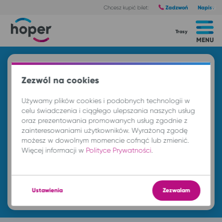
Zadzwoń
Napisz
Chcesz kupić bilet:
Trasy
MENU
Znajdź przejazd i kup bilet
Zezwól na cookies
Z
Używamy plików cookies i podobnych technologii w
celu świadczenia i ciągłego ulepszania naszych usług
oraz prezentowania promowanych usług zgodnie z
DO
zainteresowaniami użytkowników. Wyrażoną zgodę
możesz w dowolnym momencie cofnąć lub zmienić.
Więcej informacji w
Polityce Prywatności
.
pt. 7 sie.
-- : --
Znajdź przejazd
Ustawienia
Zezwalam