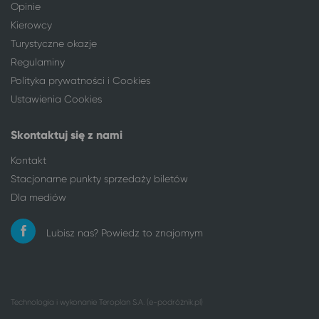
Gniezno
Warszawa
Opinie
Grudziądz
Warszawa
Kierowcy
Kalisz
Warszawa
Turystyczne okazje
Koszalin
Warszawa
Regulaminy
Legnica
Warszawa
Polityka prywatności i Cookies
Łódź
Warszawa
Ustawienia Cookies
Lublin
Warszawa
Nakło nad Notecią
Warszawa
Skontaktuj się z nami
Nowy Tomyśl
Warszawa
Nysa
Warszawa
Kontakt
Oleśnica
Warszawa
Stacjonarne punkty sprzedaży biletów
Opole
Warszawa
Dla mediów
Ostrów Mazowiecka
Warszawa
Ostrów Wielkopolski
Warszawa
Lubisz nas? Powiedz to znajomym
Pabianice
Warszawa
Piła
Warszawa
Piotrków Trybunalski
Warszawa
Płock
Warszawa
Technologia i wykonanie
Teroplan S.A. (e-podróżnik.pl)