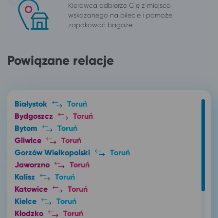
Kierowca odbierze Cię z miejsca
wskazanego na bilecie i pomoże
zapakować bagaże.
Powiązane relacje
Białystok
Toruń
Bydgoszcz
Toruń
Bytom
Toruń
Gliwice
Toruń
Gorzów Wielkopolski
Toruń
Jaworzno
Toruń
Kalisz
Toruń
Katowice
Toruń
Kielce
Toruń
Kłodzko
Toruń