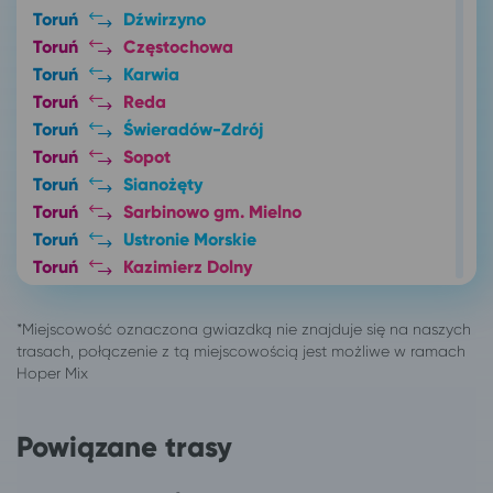
Toruń
Dźwirzyno
Toruń
Częstochowa
Toruń
Karwia
Toruń
Reda
Toruń
Świeradów-Zdrój
Toruń
Sopot
Toruń
Sianożęty
Toruń
Sarbinowo gm. Mielno
Toruń
Ustronie Morskie
Toruń
Kazimierz Dolny
Toruń
Konstancin-Jeziorna
Toruń
Giżycko
Toruń
Jedlina-Zdrój
Toruń
Szczawno-Zdrój
Toruń
Inowrocław
Toruń
Świnoujście
Powiązane trasy
Toruń
Kamień Pomorski
Toruń
Wisełka