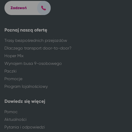
Turek
Toruń
Zadzwoń
Tychy
Toruń
Wieluń
Toruń
Wizna
Toruń
Poznaj naszą ofertę
Włocławek
Toruń
Trasy bezpośrednich przejazdów
Wrocław
Toruń
Dlaczego transport door-to-door?
Września
Toruń
Hoper Mix
Zabrze
Toruń
Wynajem busa 9-osobowego
Zamość*
Toruń
Paczki
Zielona Góra
Toruń
Promocje
ponad 950 lokalizacji
Toruń
Program lojalnościowy
447 miejscowości
Warszawa
Białogard
Warszawa
Dowiedz się więcej
Białystok
Warszawa
Bydgoszcz
Warszawa
Pomoc
Częstochowa
Warszawa
Aktualności
Gdynia
Warszawa
Pytania i odpowiedzi