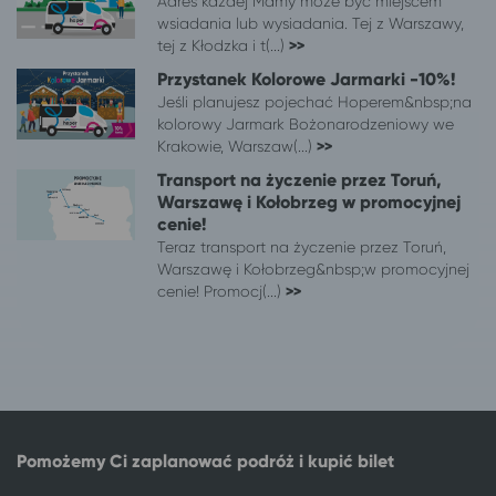
Adres każdej Mamy może być miejscem
Toruń
Międzywodzie
wsiadania lub wysiadania. Tej z Warszawy,
tej z Kłodzka i t(...)
>>
Toruń
Międzywodzie
Toruń
Rewal
Przystanek Kolorowe Jarmarki -10%!
Jeśli planujesz pojechać Hoperem&nbsp;na
Toruń
Międzyzdroje
kolorowy Jarmark Bożonarodzeniowy we
Toruń
Poznań
Krakowie, Warszaw(...)
>>
Toruń
Szklarska Poręba
Transport na życzenie przez Toruń,
Toruń
Jelenia Góra
Warszawę i Kołobrzeg w promocyjnej
Toruń
Kraków
cenie!
Toruń
Mrzeżyno
Teraz transport na życzenie przez Toruń,
Warszawę i Kołobrzeg&nbsp;w promocyjnej
Toruń
Busko-Zdrój
cenie! Promocj(...)
>>
Toruń
Rzeszów
Toruń
Koszalin
Toruń
Lądek-Zdrój
Toruń
Ciechocinek
Toruń
Mielno
Toruń
Solec-Zdrój
Pomożemy Ci zaplanować podróż i kupić bilet
Toruń
Kołobrzeg
Toruń
Zator*