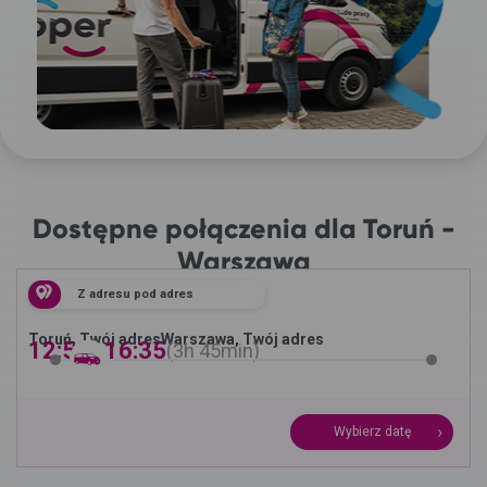
Dostępne połączenia dla Toruń -
Warszawa
Z adresu pod adres
Toruń, Twój adres
Warszawa, Twój adres
12:50 -
16:35
3h
45min
Wybierz datę