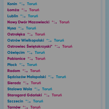
Konin
Toruń
Łomża
Toruń
Lublin
Toruń
Nowy Dwór Mazowiecki
Toruń
Nysa
Toruń
Ostrołęka
Toruń
Ostrów Wielkopolski
Toruń
Ostrowiec Świętokrzyski*
Toruń
Oświęcim
Toruń
Pabianice
Toruń
Płock
Toruń
Radom
Toruń
Sędziszów Małopolski
Toruń
Sieradz
Toruń
Stalowa Wola
Toruń
Starogard Gdański
Toruń
Szczecin
Toruń
Tarnów
Toruń