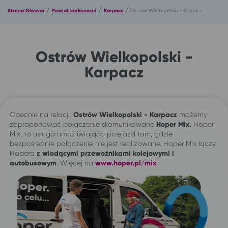
/
/
/
Strona Główna
Powiat karkonoski
Karpacz
Ostrów Wielkopolski - Karpacz
Ostrów Wielkopolski -
Karpacz
Obecnie na relacji:
Ostrów Wielkopolski - Karpacz
możemy
zaproponować połączenie skomunikowane
Hoper Mix.
Hoper
Mix, to usługa umożliwiająca przejazd tam, gdzie
bezpośrednie połączenie nie jest realizowane. Hoper Mix łączy
Hopera
z wiodącymi przewoźnikami kolejowymi i
autobusowym
. Więcej na
www.hoper.pl/mix