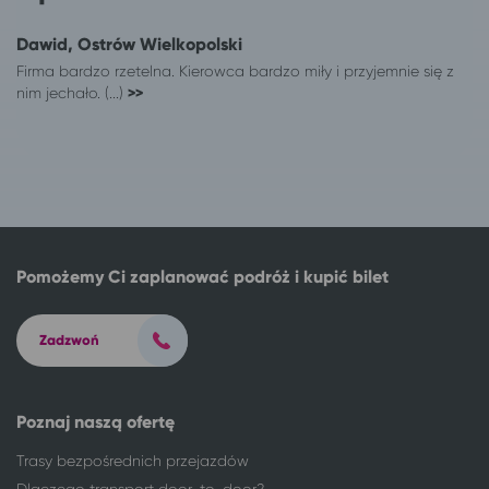
Ruda Śląska
Karpacz
Sieradz
Karpacz
Dawid, Ostrów Wielkopolski
Skierniewice
Karpacz
Firma bardzo rzetelna. Kierowca bardzo miły i przyjemnie się z
nim jechało. (...)
>>
Sosnowiec
Karpacz
Tarnów
Karpacz
Toruń
Karpacz
Warszawa
Karpacz
Włocławek
Karpacz
Wrocław
Karpacz
Żyrardów
Karpacz
Pomożemy Ci zaplanować podróż i kupić bilet
Zadzwoń
Poznaj naszą ofertę
Trasy bezpośrednich przejazdów
Dlaczego transport door-to-door?