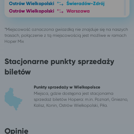
Ostrów Wielkopolski
Świeradów-Zdrój
Ostrów Wielkopolski
Warszawa
Ostrów Wielkopolski
Szklarska Poręba
Ostrów Wielkopolski
Jelenia Góra
Ostrów Wielkopolski
Szczawno-Zdrój
Ostrów Wielkopolski
Wałbrzych
246 miejscowości
Karpacz
Bytom
Karpacz
Stacjonarne punkty sprzedaży
Gliwice
Karpacz
biletów
Głogów
Karpacz
Kalisz
Karpacz
Karpacz
Szklarska Poręba
Punkty sprzedaży w Wielkopolsce
Katowice
Karpacz
Miejsca, gdzie dostępna jest stacjonarna
sprzedaż biletów Hopera: m.in. Poznań, Gniezno,
Kraków
Karpacz
Kalisz, Konin, Ostrów Wielkopolski, Piła.
Łódź
Karpacz
Mysłowice
Karpacz
Opole
Karpacz
Opinie
Poznań
Karpacz