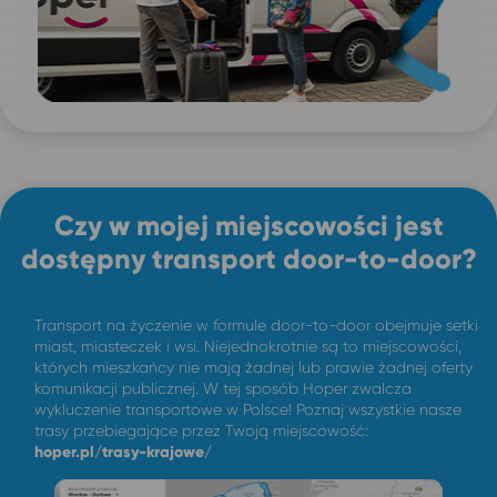
Czy w mojej miejscowości jest
dostępny transport door-to-door?
Transport na życzenie w formule door-to-door obejmuje setki
miast, miasteczek i wsi. Niejednokrotnie są to miejscowości,
których mieszkańcy nie mają żadnej lub prawie żadnej oferty
komunikacji publicznej. W tej sposób Hoper zwalcza
wykluczenie transportowe w Polsce! Poznaj wszystkie nasze
trasy przebiegające przez Twoją miejscowość:
hoper.pl/trasy-krajowe/