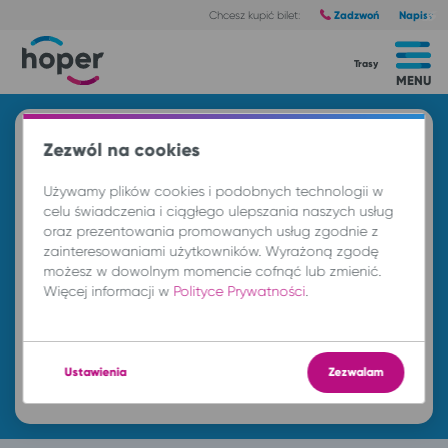
Zadzwoń
Napisz
Chcesz kupić bilet:
Trasy
MENU
Znajdź przejazd i kup bilet
Zezwól na cookies
Z
Używamy plików cookies i podobnych technologii w
celu świadczenia i ciągłego ulepszania naszych usług
oraz prezentowania promowanych usług zgodnie z
DO
zainteresowaniami użytkowników. Wyrażoną zgodę
możesz w dowolnym momencie cofnąć lub zmienić.
Więcej informacji w
Polityce Prywatności
.
so. 8 sie.
-- : --
Ustawienia
Zezwalam
Znajdź przejazd