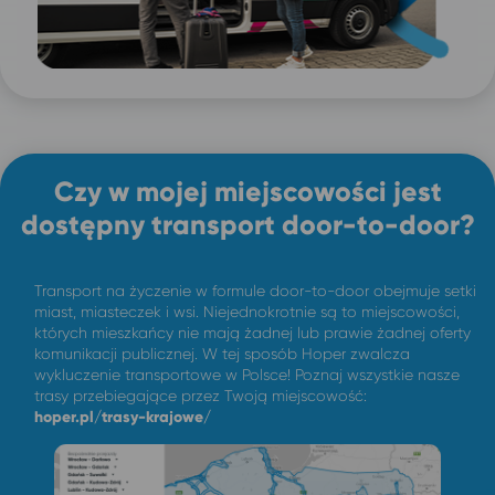
Czy w mojej miejscowości jest
dostępny transport door-to-door?
Transport na życzenie w formule door-to-door obejmuje setki
miast, miasteczek i wsi. Niejednokrotnie są to miejscowości,
których mieszkańcy nie mają żadnej lub prawie żadnej oferty
komunikacji publicznej. W tej sposób Hoper zwalcza
wykluczenie transportowe w Polsce! Poznaj wszystkie nasze
trasy przebiegające przez Twoją miejscowość:
hoper.pl/trasy-krajowe/