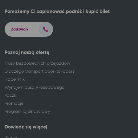
Tarnów
Karpacz
Toruń
Karpacz
Pomożemy Ci zaplanować podróż i kupić bilet
Warszawa
Karpacz
Włocławek
Karpacz
Zadzwoń
Wrocław
Karpacz
Żyrardów
Karpacz
Poznaj naszą ofertę
Trasy bezpośrednich przejazdów
Dlaczego transport door-to-door?
Hoper Mix
Wynajem busa 9-osobowego
Paczki
Promocje
Program lojalnościowy
Dowiedz się więcej
Pomoc