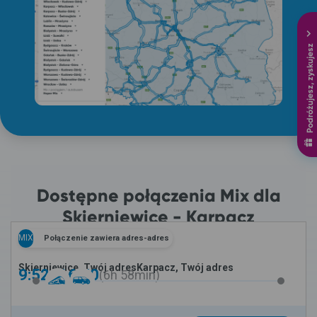
Podróżujesz, zyskujesz
Dostępne połączenia Mix dla
Skierniewice - Karpacz
MIX
Połączenie zawiera adres-adres
Skierniewice, Twój adres
Karpacz, Twój adres
9:52 -
16:50
6h
58min