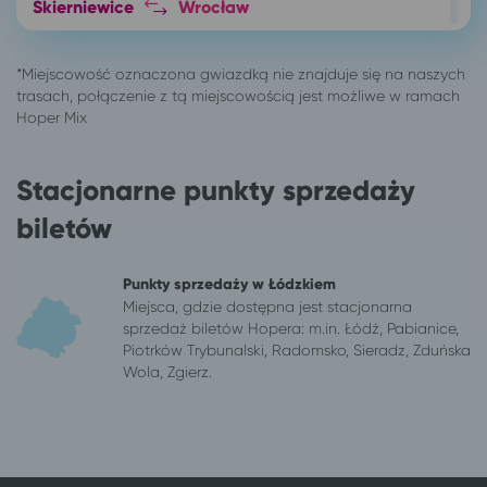
Skierniewice
Wrocław
Skierniewice
Jelenia Góra
246 miejscowości
Karpacz
Bytom
Karpacz
Gliwice
Karpacz
Głogów
Karpacz
Kalisz
Karpacz
Stacjonarne punkty sprzedaży
Karpacz
Szklarska Poręba
biletów
Katowice
Karpacz
Kraków
Karpacz
Łódź
Karpacz
Punkty sprzedaży w Łódzkiem
Mysłowice
Karpacz
Miejsca, gdzie dostępna jest stacjonarna
sprzedaż biletów Hopera: m.in. Łódź, Pabianice,
Opole
Karpacz
Piotrków Trybunalski, Radomsko, Sieradz, Zduńska
Ostrów Wielkopolski
Karpacz
Wola, Zgierz.
Poznań
Karpacz
Ruda Śląska
Karpacz
Sieradz
Karpacz
Sosnowiec
Karpacz