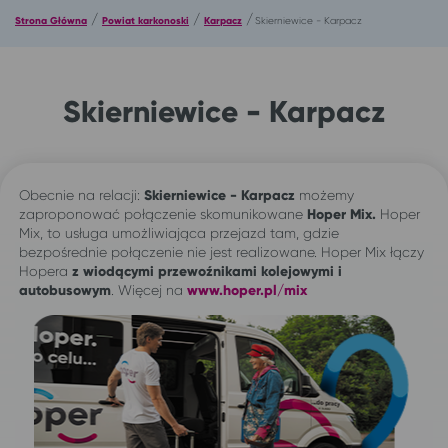
/
/
/
Strona Główna
Powiat karkonoski
Karpacz
Skierniewice - Karpacz
Skierniewice - Karpacz
Obecnie na relacji:
Skierniewice - Karpacz
możemy
zaproponować połączenie skomunikowane
Hoper Mix.
Hoper
Mix, to usługa umożliwiająca przejazd tam, gdzie
bezpośrednie połączenie nie jest realizowane. Hoper Mix łączy
Hopera
z wiodącymi przewoźnikami kolejowymi i
autobusowym
. Więcej na
www.hoper.pl/mix