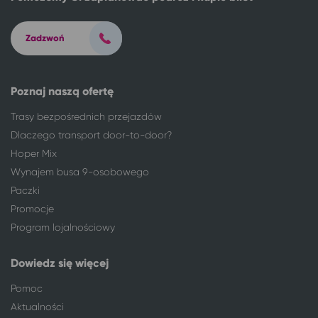
Kutno
Kudowa-Zdrój
Leszno
Kudowa-Zdrój
Zadzwoń
Łódź
Kudowa-Zdrój
Lublin
Kudowa-Zdrój
Lubliniec
Kudowa-Zdrój
Poznaj naszą ofertę
Nysa
Kudowa-Zdrój
Opole
Kudowa-Zdrój
Trasy bezpośrednich przejazdów
Ostrów Wielkopolski
Kudowa-Zdrój
Dlaczego transport door-to-door?
Pabianice
Kudowa-Zdrój
Hoper Mix
Piotrków Trybunalski
Kudowa-Zdrój
Wynajem busa 9-osobowego
Poznań
Kudowa-Zdrój
Paczki
Pruszków
Kudowa-Zdrój
Promocje
Puławy
Kudowa-Zdrój
Program lojalnościowy
Radom
Kudowa-Zdrój
Radomsko
Kudowa-Zdrój
Dowiedz się więcej
Skarżysko-Kamienna
Kudowa-Zdrój
Pomoc
Sosnowiec
Kudowa-Zdrój
Toruń
Kudowa-Zdrój
Aktualności