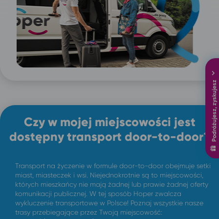
Podróżujesz, zyskujesz
Czy w mojej miejscowości jest
dostępny transport door-to-door?
Transport na życzenie w formule door-to-door obejmuje setki
miast, miasteczek i wsi. Niejednokrotnie są to miejscowości,
których mieszkańcy nie mają żadnej lub prawie żadnej oferty
komunikacji publicznej. W tej sposób Hoper zwalcza
wykluczenie transportowe w Polsce! Poznaj wszystkie nasze
trasy przebiegające przez Twoją miejscowość: