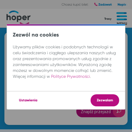
Zadzwoń
Napisz
Chcesz kupić bilet:
Trasy
MENU
Zezwól na cookies
Znajdź przejazd i kup bilet
Używamy plików cookies i podobnych technologii w
Z
celu świadczenia i ciągłego ulepszania naszych usług
oraz prezentowania promowanych usług zgodnie z
zainteresowaniami użytkowników. Wyrażoną zgodę
możesz w dowolnym momencie cofnąć lub zmienić.
DO
Więcej informacji w
Polityce Prywatności
.
pt. 7 sie.
-- : --
Ustawienia
Zezwalam
Znajdź przejazd