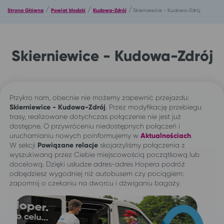
/
/
/
Strona Główna
Powiat kłodzki
Kudowa-Zdrój
Skierniewice - Kudowa-Zdrój
Skierniewice - Kudowa-Zdrój
Przykro nam, obecnie nie możemy zapewnić przejazdu:
Skierniewice - Kudowa-Zdrój
. Przez modyfikację przebiegu
trasy, realizowane dotychczas połączenie nie jest już
dostępne. O przywróceniu niedostępnych połączeń i
uruchamianiu nowych poinformujemy w
Aktualnościach
.
W sekcji
Powiązane relacje
skojarzyliśmy połączenia z
wyszukiwaną przez Ciebie miejscowością początkową lub
docelową. Dzięki usłudze adres-adres Hopera podróż
odbędziesz wygodniej niż autobusem czy pociągiem:
zapomnij o czekaniu na dworcu i dźwiganiu bagaży.