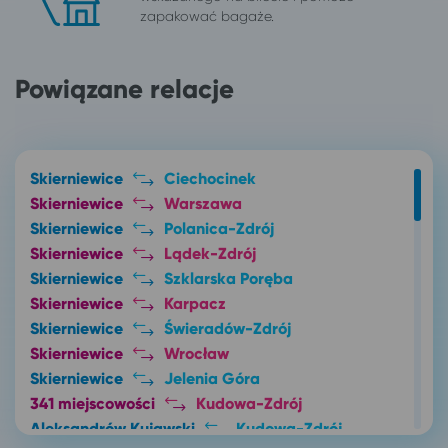
zapakować bagaże.
Powiązane relacje
Skierniewice
Ciechocinek
Skierniewice
Warszawa
Skierniewice
Polanica-Zdrój
Skierniewice
Lądek-Zdrój
Skierniewice
Szklarska Poręba
Skierniewice
Karpacz
Skierniewice
Świeradów-Zdrój
Skierniewice
Wrocław
Skierniewice
Jelenia Góra
341 miejscowości
Kudowa-Zdrój
Aleksandrów Kujawski
Kudowa-Zdrój