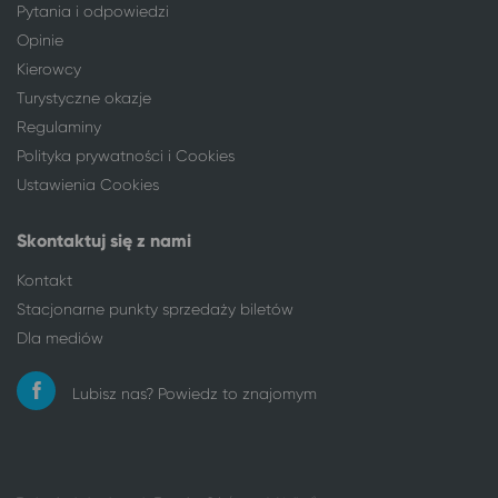
Turek
Kudowa-Zdrój
Pytania i odpowiedzi
Warszawa
Kudowa-Zdrój
Opinie
Włocławek
Kudowa-Zdrój
Kierowcy
Wrocław
Kudowa-Zdrój
Turystyczne okazje
Żyrardów
Kudowa-Zdrój
Regulaminy
Polityka prywatności i Cookies
Ustawienia Cookies
Skontaktuj się z nami
Kontakt
Stacjonarne punkty sprzedaży biletów
Dla mediów
Lubisz nas? Powiedz to znajomym