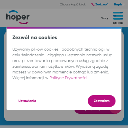
Zadzwoń
Napisz
Chcesz kupić bilet:
Trasy
MENU
Zezwól na cookies
Znajdź przejazd i kup bilet
Używamy plików cookies i podobnych technologii w
Z
celu świadczenia i ciągłego ulepszania naszych usług
oraz prezentowania promowanych usług zgodnie z
zainteresowaniami użytkowników. Wyrażoną zgodę
DO
możesz w dowolnym momencie cofnąć lub zmienić.
Więcej informacji w
Polityce Prywatności
.
nd. 9 sie.
-- : --
Ustawienia
Zezwalam
Znajdź przejazd