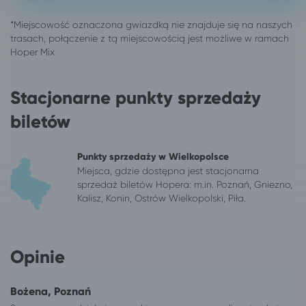
Poznań
Warszawa
Poznań
Łódź
Poznań
Świnoujście
Poznań
Lądek-Zdrój
Poznań
Jedlina-Zdrój
Stacjonarne punkty sprzedaży
Poznań
Wisełka
Poznań
Sarbinowo gm. Mielno
biletów
Poznań
Szczawno-Zdrój
Poznań
Duszniki-Zdrój
Punkty sprzedaży w Wielkopolsce
Poznań
Dziadowice
Miejsca, gdzie dostępna jest stacjonarna
Poznań
Połczyn-Zdrój
sprzedaż biletów Hopera: m.in. Poznań, Gniezno,
Kalisz, Konin, Ostrów Wielkopolski, Piła.
Poznań
Mielno
Poznań
Świeradów-Zdrój
Poznań
Czaplinek
Opinie
Poznań
Jarosławiec, gm. Postomino
Poznań
Dąbki, gm. Darłowo
Poznań
Jelenia Góra
Bożena, Poznań
Poznań
Ciechocinek