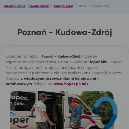
/
/
/
Strona Główna
Powiat kłodzki
Kudowa-Zdrój
Poznań - Kudowa-Zdrój
Poznań - Kudowa-Zdrój
Obecnie na relacji:
-
możemy
Poznań
Kudowa-Zdrój
zaproponować połączenie skomunikowane
Hoper Mix.
Hoper
Mix, to usługa umożliwiająca przejazd tam, gdzie
bezpośrednie połączenie nie jest realizowane. Hoper Mix łączy
Hopera
z wiodącymi przewoźnikami kolejowymi i
autobusowym
. Więcej na
www.hoper.pl/mix