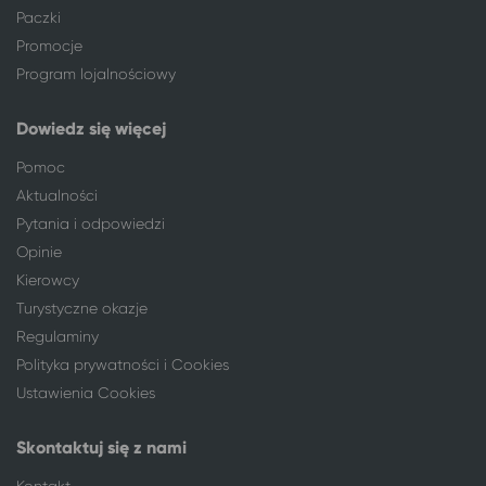
Paczki
Wałbrzych
Poznań
Promocje
Włocławek
Poznań
Program lojalnościowy
Włocławek
Poznań
Zielona Góra
Poznań
Dowiedz się więcej
ponad 350 lokalizacji
Poznań
341 miejscowości
Kudowa-Zdrój
Pomoc
Aleksandrów Kujawski
Kudowa-Zdrój
Aktualności
Busko-Zdrój
Kudowa-Zdrój
Pytania i odpowiedzi
Bydgoszcz
Kudowa-Zdrój
Opinie
Bytom
Kudowa-Zdrój
Kierowcy
Ciechocinek
Kudowa-Zdrój
Turystyczne okazje
Częstochowa
Kudowa-Zdrój
Regulaminy
Gdańsk
Kudowa-Zdrój
Polityka prywatności i Cookies
Gdynia
Kudowa-Zdrój
Ustawienia Cookies
Gliwice
Kudowa-Zdrój
Gniezno
Kudowa-Zdrój
Skontaktuj się z nami
Grudziądz
Kudowa-Zdrój
Kontakt