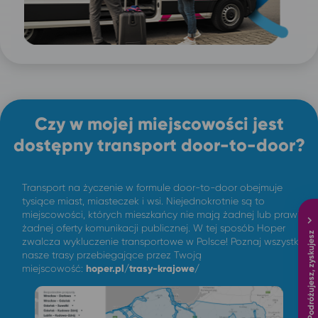
Czy w mojej miejscowości jest
dostępny transport door-to-door?
Transport na życzenie w formule door-to-door obejmuje
tysiące miast, miasteczek i wsi. Niejednokrotnie są to
miejscowości, których mieszkańcy nie mają żadnej lub prawie
żadnej oferty komunikacji publicznej. W tej sposób Hoper
Podróżujesz, zyskujesz
zwalcza wykluczenie transportowe w Polsce! Poznaj wszystkie
nasze trasy przebiegające przez Twoją
miejscowość:
hoper.pl/trasy-krajowe/