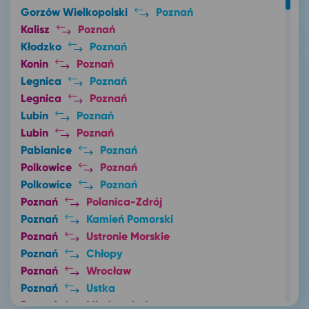
Gorzów Wielkopolski
Poznań
Kalisz
Poznań
Kłodzko
Poznań
Konin
Poznań
Legnica
Poznań
Legnica
Poznań
Lubin
Poznań
Lubin
Poznań
Pabianice
Poznań
Polkowice
Poznań
Polkowice
Poznań
Poznań
Polanica-Zdrój
Poznań
Kamień Pomorski
Poznań
Ustronie Morskie
Poznań
Chłopy
Poznań
Wrocław
Poznań
Ustka
Poznań
Międzyzdroje