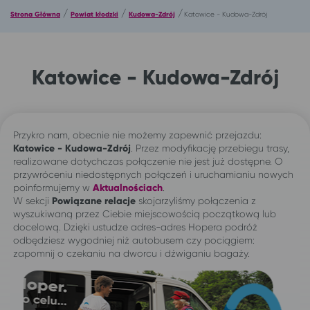
/
/
/
Strona Główna
Powiat kłodzki
Kudowa-Zdrój
Katowice - Kudowa-Zdrój
Katowice - Kudowa-Zdrój
Przykro nam, obecnie nie możemy zapewnić przejazdu:
Katowice - Kudowa-Zdrój
. Przez modyfikację przebiegu trasy,
realizowane dotychczas połączenie nie jest już dostępne. O
przywróceniu niedostępnych połączeń i uruchamianiu nowych
poinformujemy w
Aktualnościach
.
W sekcji
Powiązane relacje
skojarzyliśmy połączenia z
wyszukiwaną przez Ciebie miejscowością początkową lub
docelową. Dzięki ustudze adres-adres Hopera podróż
odbędziesz wygodniej niż autobusem czy pociągiem:
zapomnij o czekaniu na dworcu i dźwiganiu bagaży.