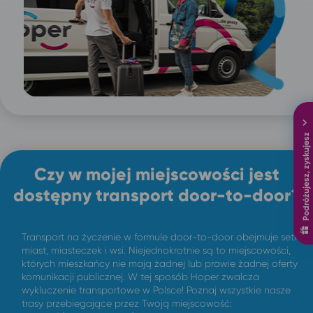
Podróżujesz, zyskujesz
Czy w mojej miejscowości jest
dostępny transport door-to-door?
Transport na życzenie w formule door-to-door obejmuje setki
miast, miasteczek i wsi. Niejednokrotnie są to miejscowości,
których mieszkańcy nie mają żadnej lub prawie żadnej oferty
komunikacji publicznej. W tej sposób Hoper zwalcza
wykluczenie transportowe w Polsce! Poznaj wszystkie nasze
trasy przebiegające przez Twoją miejscowość: