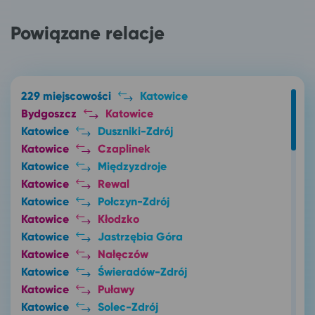
Powiązane relacje
229 miejscowości
Katowice
Bydgoszcz
Katowice
Katowice
Duszniki-Zdrój
Katowice
Czaplinek
Katowice
Międzyzdroje
Katowice
Rewal
Katowice
Połczyn-Zdrój
Katowice
Kłodzko
Katowice
Jastrzębia Góra
Katowice
Nałęczów
Katowice
Świeradów-Zdrój
Katowice
Puławy
Katowice
Solec-Zdrój