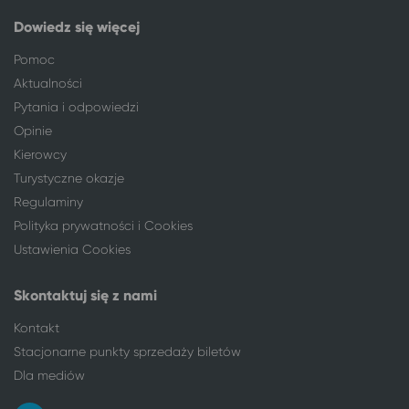
Ciechocinek
Kudowa-Zdrój
Dowiedz się więcej
Częstochowa
Kudowa-Zdrój
Pomoc
Gdańsk
Kudowa-Zdrój
Aktualności
Gdynia
Kudowa-Zdrój
Gliwice
Kudowa-Zdrój
Pytania i odpowiedzi
Gniezno
Kudowa-Zdrój
Opinie
Grudziądz
Kudowa-Zdrój
Kierowcy
Inowrocław
Kudowa-Zdrój
Turystyczne okazje
Jaworzno
Kudowa-Zdrój
Regulaminy
Kalisz
Kudowa-Zdrój
Polityka prywatności i Cookies
Kielce
Kudowa-Zdrój
Ustawienia Cookies
Konin
Kudowa-Zdrój
Kraków
Kudowa-Zdrój
Skontaktuj się z nami
Krotoszyn
Kudowa-Zdrój
Kontakt
Kutno
Kudowa-Zdrój
Stacjonarne punkty sprzedaży biletów
Leszno
Kudowa-Zdrój
Dla mediów
Łódź
Kudowa-Zdrój
Lublin
Kudowa-Zdrój