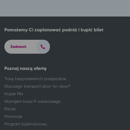
Katowice
Świnoujście
Katowice
Ciechocinek
Katowice
Toruń
Katowice
Łódź
Pomożemy Ci zaplanować podróż i kupić bilet
Katowice
Wieniec Zdrój
Katowice
Gdańsk
Zadzwoń
Katowice
Goczałkowice-Zdrój*
Katowice
Ustroń*
Katowice
Wisła
Poznaj naszą ofertę
Kielce
Katowice
Nysa
Katowice
Trasy bezpośrednich przejazdów
Radom
Katowice
Dlaczego transport door-to-door?
Włocławek
Katowice
Hoper Mix
341 miejscowości
Kudowa-Zdrój
Wynajem busa 9-osobowego
Aleksandrów Kujawski
Kudowa-Zdrój
Paczki
Busko-Zdrój
Kudowa-Zdrój
Promocje
Bydgoszcz
Kudowa-Zdrój
Program lojalnościowy
Bytom
Kudowa-Zdrój