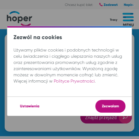
Zadzwoń
Napisz
Chcesz kupić bilet:
Trasy
MENU
Zezwól na cookies
Znajdź przejazd i kup bilet
Używamy plików cookies i podobnych technologii w
Z
celu świadczenia i ciągłego ulepszania naszych usług
oraz prezentowania promowanych usług zgodnie z
zainteresowaniami użytkowników. Wyrażoną zgodę
możesz w dowolnym momencie cofnąć lub zmienić.
DO
Więcej informacji w
Polityce Prywatności
.
nd. 9 sie.
-- : --
Ustawienia
Zezwalam
Znajdź przejazd