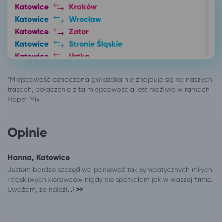
Katowice
Kraków
Katowice
Wrocław
Katowice
Zator
Katowice
Stronie Śląskie
Katowice
Ustka
Katowice
Szczawno-Zdrój
Katowice
Inowrocław
Katowice
Pobierowo
Katowice
Kołobrzeg
Katowice
Dźwirzyno
Opinie
Katowice
Szczyrk*
Katowice
Karpacz
Katowice
Szklarska Poręba
Hanna, Katowice
Katowice
Busko-Zdrój
Jestem bardzo szczęśliwa ponieważ tak sympatycznych miłych
i troskliwych kierowców nigdy nie spotkałam jak w waszej firmie.
Katowice
Jelenia Góra
Uważam, że należ(...)
>>
Katowice
Polanica-Zdrój
Katowice
Lądek-Zdrój
Katowice
Lublin*