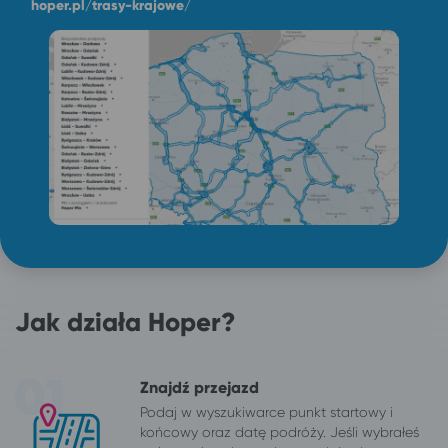
hoper.pl/trasy-krajowe/
Jak działa Hoper?
Znajdź przejazd
Podaj w wyszukiwarce punkt startowy i
końcowy oraz datę podróży. Jeśli wybrałeś