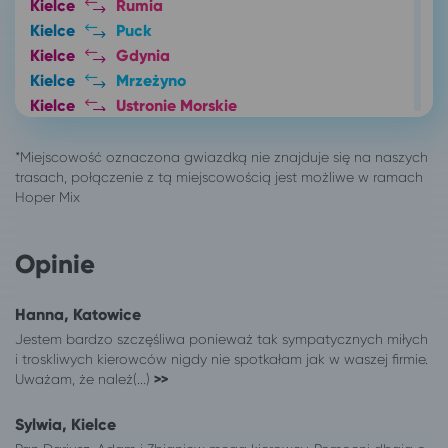
Kielce
Rumia
Kielce
Puck
Kielce
Gdynia
Kielce
Mrzeżyno
Kielce
Ustronie Morskie
Kielce
Polanica-Zdrój
Kielce
Mielno
Kielce
Kudowa-Zdrój
Kielce
Kraków
Kielce
Szczytna
Kielce
Lublin*
Opinie
Kielce
Duszniki-Zdrój
Kielce
Lądek-Zdrój
Hanna, Katowice
Kielce
Wieniec Zdrój
Jestem bardzo szczęśliwa ponieważ tak sympatycznych miłych
Kielce
Łódź
i troskliwych kierowców nigdy nie spotkałam jak w waszej firmie.
Uważam, że należ(...)
Kielce
Toruń
>>
Kielce
Kołobrzeg
Sylwia, Kielce
Kielce
Ciechocinek