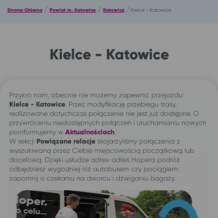
/
/
/
Strona Główna
Powiat m. Katowice
Katowice
Kielce - Katowice
Kielce - Katowice
Przykro nam, obecnie nie możemy zapewnić przejazdu:
Kielce - Katowice
. Przez modyfikację przebiegu trasy,
realizowane dotychczas połączenie nie jest już dostępne. O
przywróceniu niedostępnych połączeń i uruchamianiu nowych
poinformujemy w
Aktualnościach
.
W sekcji
Powiązane relacje
skojarzyliśmy połączenia z
wyszukiwaną przez Ciebie miejscowością początkową lub
docelową. Dzięki usłudze adres-adres Hopera podróż
odbędziesz wygodniej niż autobusem czy pociągiem:
zapomnij o czekaniu na dworcu i dźwiganiu bagaży.