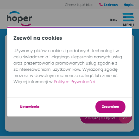
Zadzwoń
Napisz
Chcesz kupić bilet:
Trasy
MENU
Zezwól na cookies
Znajdź przejazd i kup bilet
Używamy plików cookies i podobnych technologii w
Z
celu świadczenia i ciągłego ulepszania naszych usług
oraz prezentowania promowanych usług zgodnie z
zainteresowaniami użytkowników. Wyrażoną zgodę
możesz w dowolnym momencie cofnąć lub zmienić.
DO
Więcej informacji w
Polityce Prywatności
.
nd. 9 sie.
-- : --
Ustawienia
Zezwalam
Znajdź przejazd