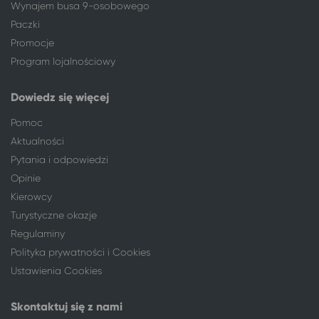
Wynajem busa 9-osobowego
Katowice
Kraków
Katowice
Wrocław
Paczki
Katowice
Zator
Promocje
Katowice
Stronie Śląskie
Program lojalnościowy
Katowice
Ustka
Katowice
Szczawno-Zdrój
Dowiedz się więcej
Katowice
Inowrocław
Pomoc
Katowice
Pobierowo
Aktualności
Katowice
Kołobrzeg
Pytania i odpowiedzi
Katowice
Dźwirzyno
Opinie
Katowice
Szczyrk*
Kierowcy
Katowice
Karpacz
Turystyczne okazje
Katowice
Szklarska Poręba
Regulaminy
Katowice
Busko-Zdrój
Polityka prywatności i Cookies
Katowice
Jelenia Góra
Ustawienia Cookies
Katowice
Polanica-Zdrój
Katowice
Kudowa-Zdrój
Skontaktuj się z nami
Katowice
Lądek-Zdrój