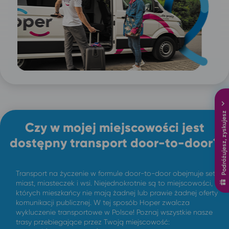
Podróżujesz, zyskujesz
Czy w mojej miejscowości jest
dostępny transport door-to-door?
Transport na życzenie w formule door-to-door obejmuje setki
miast, miasteczek i wsi. Niejednokrotnie są to miejscowości,
których mieszkańcy nie mają żadnej lub prawie żadnej oferty
komunikacji publicznej. W tej sposób Hoper zwalcza
wykluczenie transportowe w Polsce! Poznaj wszystkie nasze
trasy przebiegające przez Twoją miejscowość: