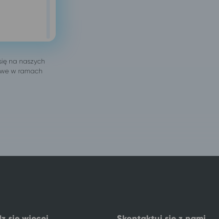
j
z się więcej
Skontaktuj się z nami