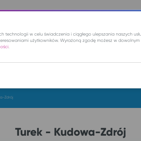
nie
Mix
Wynajem
Promocje
Kup bilet
 technologii w celu świadczenia i ciągłego ulepszania naszych us
teresowaniami użytkowników. Wyrażoną zgodę możesz w dowolnym 
ności
.
DO
pt. 7 sie.
a-Zdrój
Turek - Kudowa-Zdrój