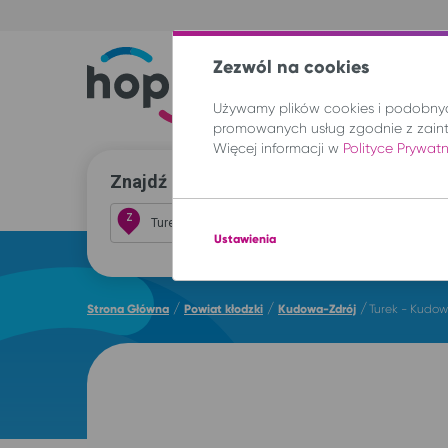
Zezwól na cookies
Trasy
Lokal
Używamy plików cookies i podobnych
promowanych usług zgodnie z zain
Więcej informacji w
Polityce Prywat
Znajdź przejazd i kup bilet
Z
Ustawienia
/
/
/
Strona Główna
Powiat kłodzki
Kudowa-Zdrój
Turek - Kudow