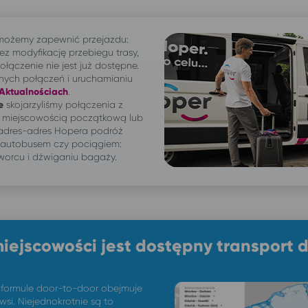
 możemy zapewnić przejazdu:
zez modyfikację przebiegu trasy,
łączenie nie jest już dostępne.
nych połączeń i uruchamianiu
Aktualnościach
.
e
skojarzyliśmy połączenia z
e miejscowością początkową lub
 adres-adres Hopera podróż
 autobusem czy pociągiem:
worcu i dźwiganiu bagaży.
miejscowości jest dostępny transport 
 formule door-to-door obejmuje
 wsi. Niejednokrotnie są to