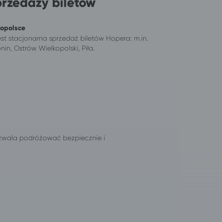
przedaży biletów
kopolsce
est stacjonarna sprzedaż biletów Hopera: m.in.
nin, Ostrów Wielkopolski, Piła.
ozwala podróżować bezpiecznie i