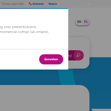
Zadzwoń
Napisz
Chcesz kupić bilet:
Pomoc
TWOJE BILETY
EN
PL
ług oraz prezentowania
momencie cofnąć lub zmienić.
-- : --
Znajdź przejazd
Zezwalam