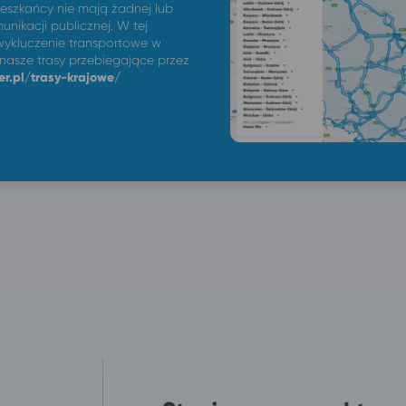
ieszkańcy nie mają żadnej lub
unikacji publicznej. W tej
ykluczenie transportowe w
 nasze trasy przebiegające przez
er.pl/trasy-krajowe/