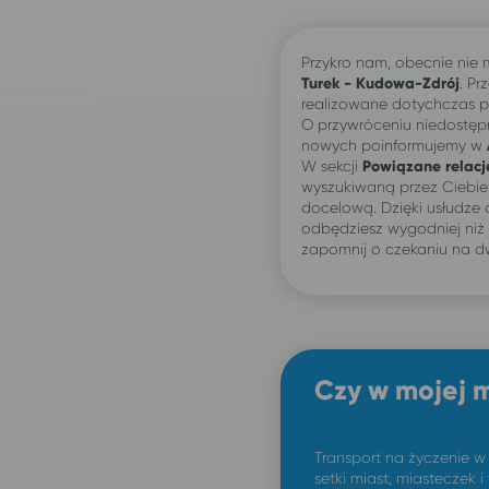
Przykro nam, obecnie nie
Turek - Kudowa-Zdrój
. Pr
realizowane dotychczas po
O przywróceniu niedostęp
nowych poinformujemy w
W sekcji
Powiązane relacj
wyszukiwaną przez Ciebi
docelową. Dzięki usłudze
odbędziesz wygodniej niż
zapomnij o czekaniu na d
Czy w mojej 
Transport na życzenie w
setki miast, miasteczek i