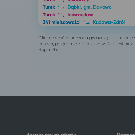
Turek
Dąbki, gm. Darłowo
Turek
Inowrocław
341 miejscowości
Kudowa-Zdrój
Aleksandrów Kujawski
Kudowa-Zdró
Busko-Zdrój
Kudowa-Zdrój
Bydgoszcz
Kudowa-Zdrój
Bytom
Kudowa-Zdrój
Ciechocinek
Kudowa-Zdrój
Częstochowa
Kudowa-Zdrój
Gdańsk
Kudowa-Zdrój
Gdynia
Kudowa-Zdrój
Gliwice
Kudowa-Zdrój
Gniezno
Kudowa-Zdrój
Grudziądz
Kudowa-Zdrój
Inowrocław
Kudowa-Zdrój
Jaworzno
Kudowa-Zdrój
Kalisz
Kudowa-Zdrój
Poznaj naszą ofertę
Dowied