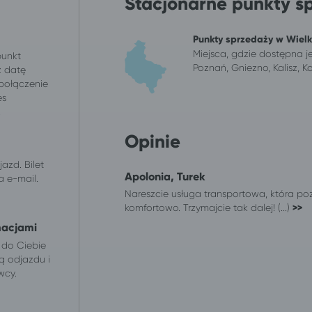
Stacjonarne punkty s
Punkty sprzedaży w Wiel
Miejsca, gdzie dostępna j
punkt
Poznań, Gniezno, Kalisz, Ko
z datę
 połączenie
es
.
Opinie
azd. Bilet
Apolonia, Turek
 e-mail.
Nareszcie usługa transportowa, która p
komfortowo. Trzymajcie tak dalej! (...)
>>
macjami
 do Ciebie
ą odjazdu i
wcy.