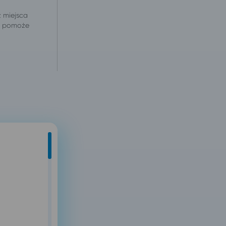
z miejsca
 i pomoże