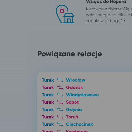
Wsiądź do Hopera
Kierowca odbierze Cię 
wskazanego na bilecie
zapakować bagaże.
Powiązane relacje
Turek
Wrocław
Turek
Gdańsk
Turek
Władysławowo
Turek
Sopot
Turek
Gdynia
Turek
Toruń
Turek
Ciechocinek
Turek
Kołobrzeg