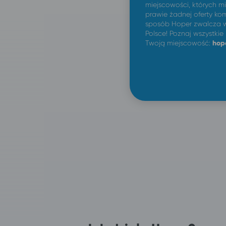
miejscowości, których m
prawie żadnej oferty kom
sposób Hoper zwalcza w
Polsce! Poznaj wszystkie
Twoją miejscowość:
hop