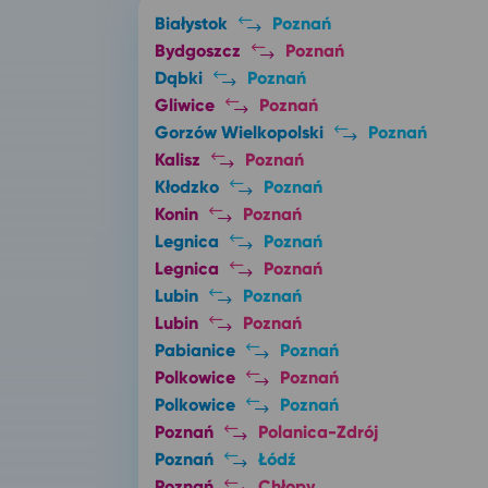
Białystok
Poznań
Bydgoszcz
Poznań
Dąbki
Poznań
Gliwice
Poznań
Gorzów Wielkopolski
Poznań
Kalisz
Poznań
Kłodzko
Poznań
Konin
Poznań
Legnica
Poznań
Legnica
Poznań
Lubin
Poznań
Lubin
Poznań
Pabianice
Poznań
Polkowice
Poznań
Polkowice
Poznań
Poznań
Polanica-Zdrój
Poznań
Łódź
Poznań
Chłopy