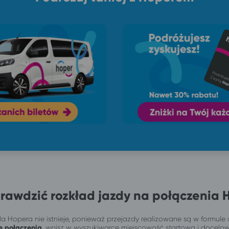
rawdzić rozkład jazdy na połączenia 
a Hopera nie istnieje, ponieważ przejazdy realizowane są w formule 
e połączenia
, wpisz w wyszukiwarce miejscowość startową i docelo