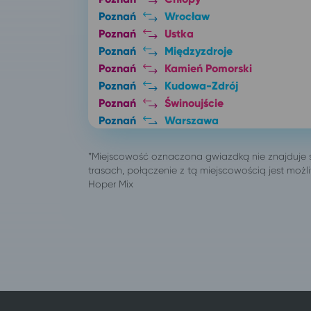
Poznań
Wrocław
Poznań
Ustka
Poznań
Międzyzdroje
Poznań
Kamień Pomorski
Poznań
Kudowa-Zdrój
Poznań
Świnoujście
Poznań
Warszawa
Poznań
Lądek-Zdrój
Poznań
Jedlina-Zdrój
Poznań
Wisełka
Poznań
Ustronie Morskie
Poznań
Szczawno-Zdrój
Poznań
Duszniki-Zdrój
Poznań
Dziadowice
Poznań
Połczyn-Zdrój
Poznań
Sarbinowo gm. Mielno
Poznań
Świeradów-Zdrój