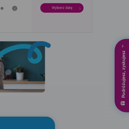
Wybierz datę
i
Podróżujesz, zyskujesz