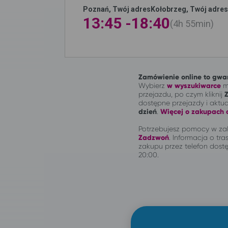
Poznań, Twój adres
Kołobrzeg, Twój adres
13:45 -
18:40
4h
55min
Zamówienie online to gwar
Wybierz
w wyszukiwarce
mi
przejazdu, po czym kliknij
dostępne przejazdy i aktu
dzień
.
Więcej o zakupach o
Potrzebujesz pomocy w zak
Zadzwoń
.
Informacja o tras
zakupu przez telefon dostę
20:00.