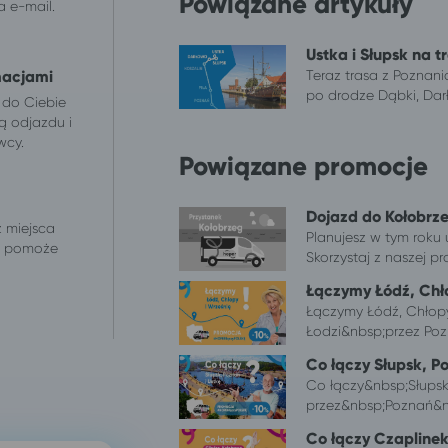
Powiązane artykuły
 e-mail.
Ustka i Słupsk na t
Teraz trasa z Poznan
macjami
po drodze Dąbki, Darł
 do Ciebie
ą odjazdu i
wcy.
Powiązane promocje
Dojazd do Kołobrz
z miejsca
Planujesz w tym roku 
 i pomoże
Skorzystaj z naszej pro
Łączymy Łódź, Chło
Łączymy Łódź, Chłopy i
Łodzi&nbsp;przez Poz
Co łączy Słupsk, P
Co łączy&nbsp;Słupsk
przez&nbsp;Poznań&nb
Co łączy Czaplinek