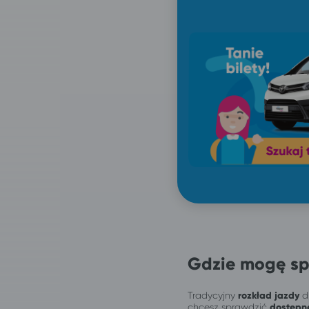
Gdzie mogę sp
Tradycyjny
rozkład jazdy
dl
chcesz sprawdzić
dostępn