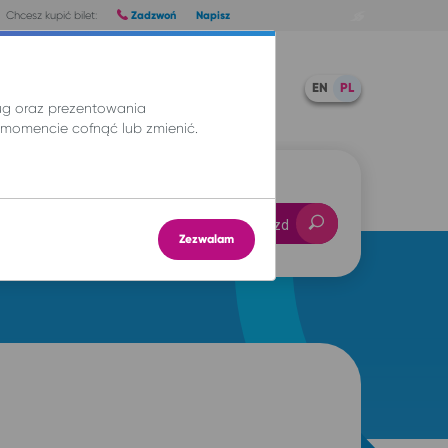
Zadzwoń
Napisz
Chcesz kupić bilet:
Pomoc
TWOJE BILETY
EN
PL
ług oraz prezentowania
momencie cofnąć lub zmienić.
-- : --
Znajdź przejazd
Zezwalam