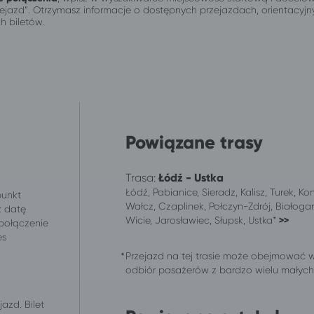
przejazd”. Otrzymasz informacje o dostępnych przejazdach, orientacy
h biletów.
Powiązane trasy
Trasa:
Łódź - Ustka
Łódź, Pabianice, Sieradz, Kalisz, Turek, Ko
punkt
Wałcz, Czaplinek, Połczyn-Zdrój, Białogar
z datę
Wicie, Jarosławiec, Słupsk, Ustka*
>>
 połączenie
es
.
Przejazd na tej trasie może obejmować 
odbiór pasażerów z bardzo wielu małych m
azd. Bilet