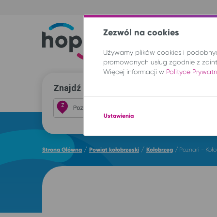
Zezwól na cookies
Trasy
Lokal
Używamy plików cookies i podobnych
promowanych usług zgodnie z zain
Więcej informacji w
Polityce Prywat
Znajdź przejazd i kup bilet
Z
Ustawienia
/
/
/
Strona Główna
Powiat kołobrzeski
Kołobrzeg
Poznań - Koł