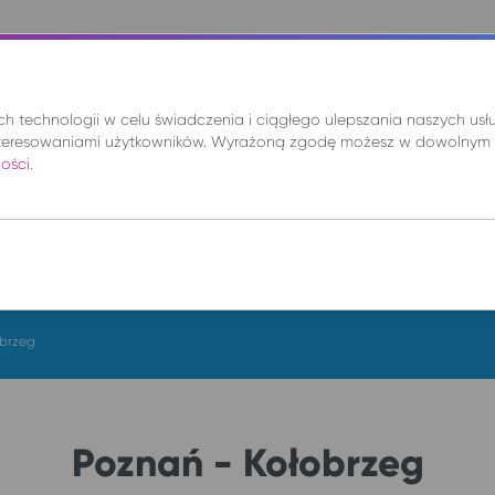
nie
Mix
Wynajem
Promocje
Kup bilet
 technologii w celu świadczenia i ciągłego ulepszania naszych us
teresowaniami użytkowników. Wyrażoną zgodę możesz w dowolnym 
ności
.
DO
cz. 6 sie.
obrzeg
Poznań - Kołobrzeg