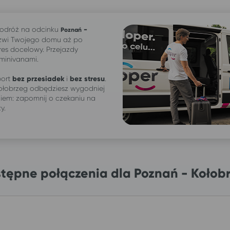
odróż na odcinku
-
Poznań
zwi Twojego domu aż po
res docelowy. Przejazdy
 minivanami.
ort
bez przesiadek
i
bez stresu
.
ołobrzeg odbędziesz wygodniej
iem: zapomnij o czekaniu na
ży.
tępne połączenia dla Poznań - Kołob