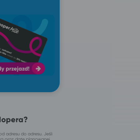
Hopera?
od adresu do adresu. Jeśli
wą oraz datę planowanej