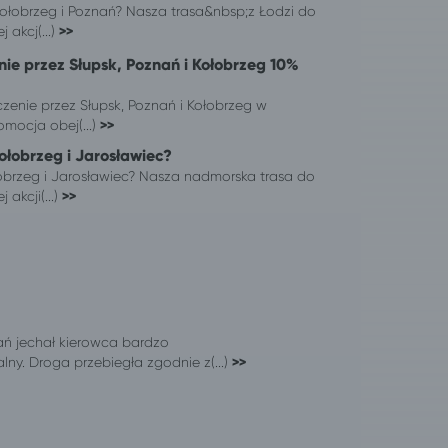
Kołobrzeg i Poznań? Nasza trasa&nbsp;z Łodzi do
 akcj(...)
>>
nie przez Słupsk, Poznań i Kołobrzeg 10%
czenie przez Słupsk, Poznań i Kołobrzeg w
omocja obej(...)
>>
ołobrzeg i Jarosławiec?
obrzeg i Jarosławiec? Nasza nadmorska trasa do
 akcji(...)
>>
nań jechał kierowca bardzo
alny. Droga przebiegła zgodnie z(...)
>>