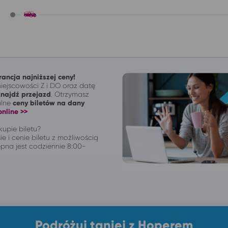
ancja najniższej ceny!
ejscowości Z i DO oraz datę
Znajdź przejazd
. Otrzymasz
alne
ceny biletów na dany
nline >>
upie biletu?
ie i cenie biletu z możliwością
pna jest codziennie 8:00-
Podróżuj taniej z Hoperem