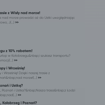
rasie z Wisły nad morze!
ia nad morze prowadzi aż do Ustki uwzględniając
owo, J(...)
>>
egu z 10% rabatem!
urlop w Kołobrzegu&nbsp;i szukasz transportu?
mocji(...)
>>
py i Wrześnię!
 Wrześnię! Dzięki naszej trasie z
nań&nbsp;nad morze!(...)
>>
oznań i Ustkę?
, Poznań i Ustka?&nbsp;Nasza trasa&nbsp;z Łodzi
sp;nad(...)
>>
, Kołobrzeg i Poznań?