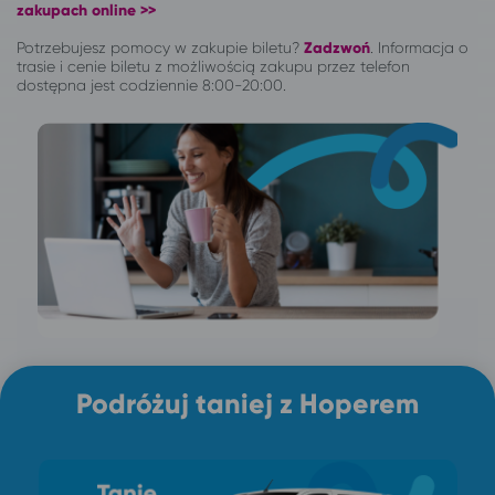
zakupach online >>
Potrzebujesz pomocy w zakupie biletu?
Zadzwoń
.
Informacja o
trasie i cenie biletu z możliwością zakupu przez telefon
dostępna jest codziennie 8:00-20:00.
Podróżuj taniej z Hoperem