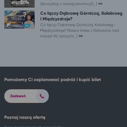
Skorzystaj z naszej promocji!(...)
>>
Gdynia
Wieniec Zdrój
Giżycko
Wieniec Zdrój
Co łączy Dąbrowę Górniczą, Kołobrzeg
i Międzyzdroje?
Gliwice
Wieniec Zdrój
Co łączy Dąbrowę Górniczą, Kołobrzeg i
Gorzów Wielkopolski
Wieniec Zdrój
Międzyzdroje? Nasza trasa z Katowice nad
Jaworzno
Wieniec Zdrój
morze! W ramach(...)
>>
Jelenia Góra
Wieniec Zdrój
Kalisz
Wieniec Zdrój
Katowice
Wieniec Zdrój
Kielce
Wieniec Zdrój
Kłodzko
Wieniec Zdrój
Koszalin
Wieniec Zdrój
Pomożemy Ci zaplanować podróż i kupić bilet
Łódź
Wieniec Zdrój
Łomża
Wieniec Zdrój
Zadzwoń
Lublin
Wieniec Zdrój
Nysa
Wieniec Zdrój
Olsztyn
Wieniec Zdrój
Poznaj naszą ofertę
Opole
Wieniec Zdrój
Ostrołęka
Wieniec Zdrój