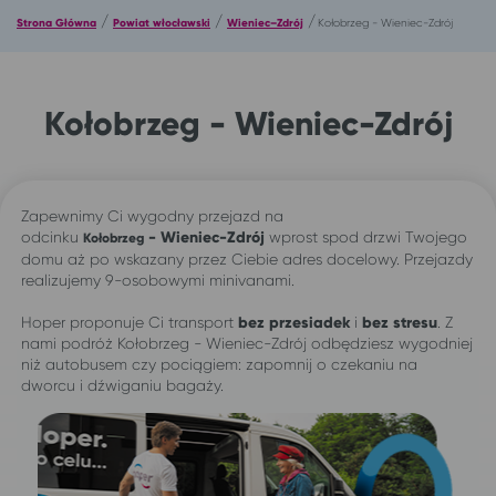
/
/
/
Strona Główna
Powiat włocławski
Wieniec–Zdrój
Kołobrzeg - Wieniec-Zdrój
Kołobrzeg - Wieniec-Zdrój
Zapewnimy Ci wygodny przejazd na
odcinku
- Wieniec-Zdrój
wprost spod drzwi Twojego
Kołobrzeg
domu aż po wskazany przez Ciebie adres docelowy. Przejazdy
realizujemy 9-osobowymi minivanami.
Hoper proponuje Ci transport
bez przesiadek
i
bez stresu
. Z
nami podróż Kołobrzeg - Wieniec-Zdrój odbędziesz wygodniej
niż autobusem czy pociągiem: zapomnij o czekaniu na
dworcu i dźwiganiu bagaży.