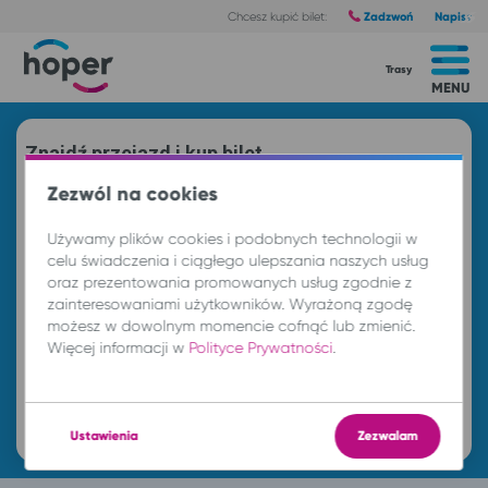
Zadzwoń
Napisz
Chcesz kupić bilet:
Trasy
MENU
Znajdź przejazd i kup bilet
Zezwól na cookies
Z
Używamy plików cookies i podobnych technologii w
celu świadczenia i ciągłego ulepszania naszych usług
DO
oraz prezentowania promowanych usług zgodnie z
zainteresowaniami użytkowników. Wyrażoną zgodę
możesz w dowolnym momencie cofnąć lub zmienić.
cz. 6 sie.
-- : --
Więcej informacji w
Polityce Prywatności
.
Znajdź przejazd
Ustawienia
Zezwalam