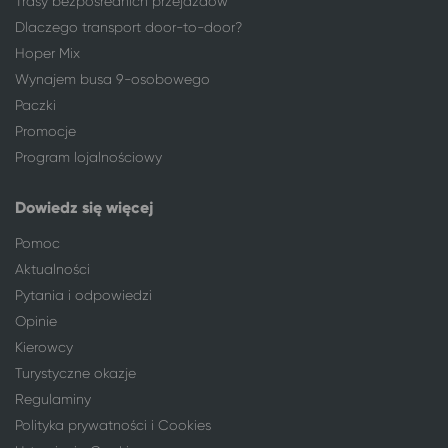
Trasy bezpośrednich przejazdów
Poznań
Wieniec Zdrój
Dlaczego transport door-to-door?
Radom
Wieniec Zdrój
Hoper Mix
Suwałki
Wieniec Zdrój
Wynajem busa 9-osobowego
Szczecin
Wieniec Zdrój
Paczki
Toruń
Wieniec Zdrój
Promocje
Warszawa
Wieniec Zdrój
Program lojalnościowy
Wrocław
Wieniec Zdrój
Września
Wieniec Zdrój
Dowiedz się więcej
Zamość*
Wieniec Zdrój
Pomoc
Zielona Góra
Wieniec Zdrój
Aktualności
Pytania i odpowiedzi
Opinie
Kierowcy
Turystyczne okazje
Regulaminy
Polityka prywatności i Cookies