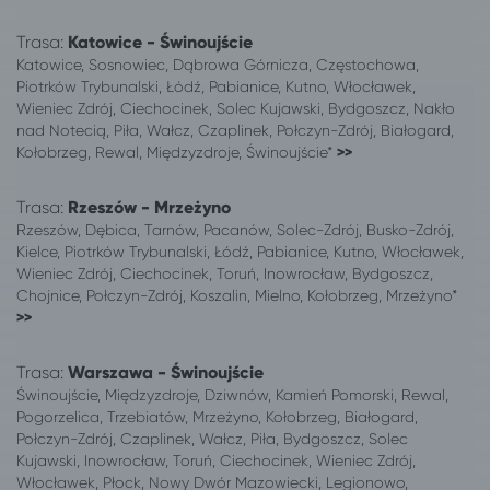
Opole
Kołobrzeg
Trasa:
Ostrołęka
Katowice - Świnoujście
Kołobrzeg
Katowice, Sosnowiec, Dąbrowa Górnicza, Częstochowa,
Pabianice
Kołobrzeg
Piotrków Trybunalski, Łódź, Pabianice, Kutno, Włocławek,
Piła
Kołobrzeg
Wieniec Zdrój, Ciechocinek, Solec Kujawski, Bydgoszcz, Nakło
Piotrków Trybunalski
Kołobrzeg
nad Notecią, Piła, Wałcz, Czaplinek, Połczyn-Zdrój, Białogard,
Płock
Kołobrzeg
Kołobrzeg, Rewal, Międzyzdroje, Świnoujście*
>>
Polkowice
Kołobrzeg
Poznań
Kołobrzeg
Trasa:
Rzeszów - Mrzeżyno
Rzeszów, Dębica, Tarnów, Pacanów, Solec-Zdrój, Busko-Zdrój,
Ruda Śląska
Kołobrzeg
Kielce, Piotrków Trybunalski, Łódź, Pabianice, Kutno, Włocławek,
Rzeszów
Kołobrzeg
Wieniec Zdrój, Ciechocinek, Toruń, Inowrocław, Bydgoszcz,
Sieradz
Kołobrzeg
Chojnice, Połczyn-Zdrój, Koszalin, Mielno, Kołobrzeg, Mrzeżyno*
Skwierzyna
Kołobrzeg
>>
Sosnowiec
Kołobrzeg
Środa Śląska
Kołobrzeg
Trasa:
Warszawa - Świnoujście
Świnoujście, Międzyzdroje, Dziwnów, Kamień Pomorski, Rewal,
Sulechów
Kołobrzeg
Pogorzelica, Trzebiatów, Mrzeżyno, Kołobrzeg, Białogard,
Świdnik
Kołobrzeg
Połczyn-Zdrój, Czaplinek, Wałcz, Piła, Bydgoszcz, Solec
Świebodzin
Kołobrzeg
Kujawski, Inowrocław, Toruń, Ciechocinek, Wieniec Zdrój,
Świebodzin
Kołobrzeg
Włocławek, Płock, Nowy Dwór Mazowiecki, Legionowo,