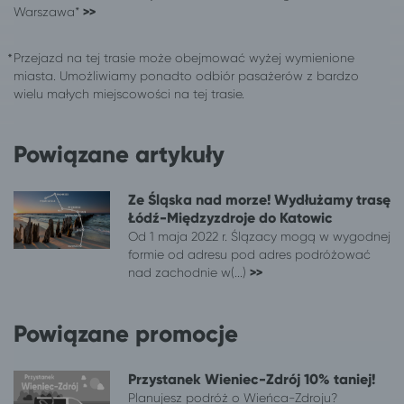
Warszawa*
>>
Toruń
Kołobrzeg
Turek
Kołobrzeg
Przejazd na tej trasie może obejmować wyżej wymienione
Tychy
Kołobrzeg
miasta. Umożliwiamy ponadto odbiór pasażerów z bardzo
Warszawa
Kołobrzeg
wielu małych miejscowości na tej trasie.
Włocławek
Kołobrzeg
Wrocław
Kołobrzeg
Powiązane artykuły
Września
Kołobrzeg
Zabrze
Kołobrzeg
Zamość*
Kołobrzeg
Ze Śląska nad morze! Wydłużamy trasę
Zgierz
Kołobrzeg
Łódź-Międzyzdroje do Katowic
Od 1 maja 2022 r. Ślązacy mogą w wygodnej
Zielona Góra
Kołobrzeg
formie od adresu pod adres podróżować
940 miejscowości
Wieniec Zdrój
nad zachodnie w(...)
>>
Antonin
Wieniec Zdrój
Białystok
Wieniec Zdrój
Powiązane promocje
Bydgoszcz
Wieniec Zdrój
Dąbrowa Górnicza
Wieniec Zdrój
Ełk
Wieniec Zdrój
Przystanek Wieniec-Zdrój 10% taniej!
Gdańsk
Wieniec Zdrój
Planujesz podróż o Wieńca-Zdroju?