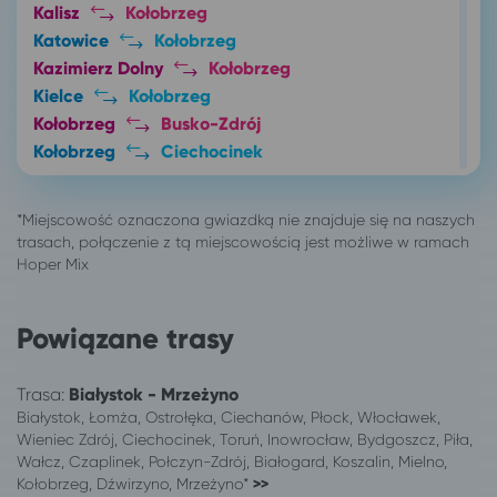
Kalisz
Kołobrzeg
Katowice
Kołobrzeg
Kazimierz Dolny
Kołobrzeg
Kielce
Kołobrzeg
Kołobrzeg
Busko-Zdrój
Kołobrzeg
Ciechocinek
Kołobrzeg
Połczyn-Zdrój
Konin
Kołobrzeg
Legnica
Kołobrzeg
Leszno
Kołobrzeg
Łódź
Kołobrzeg
Łomża
Kołobrzeg
Powiązane trasy
Lubin
Kołobrzeg
Lublin
Kołobrzeg
Trasa:
Białystok - Mrzeżyno
Międzyrzecz
Kołobrzeg
Białystok, Łomża, Ostrołęka, Ciechanów, Płock, Włocławek,
Mysłowice
Kołobrzeg
Wieniec Zdrój, Ciechocinek, Toruń, Inowrocław, Bydgoszcz, Piła,
Nowa Sól
Kołobrzeg
Wałcz, Czaplinek, Połczyn-Zdrój, Białogard, Koszalin, Mielno,
Nowy Dwór Mazowiecki
Kołobrzeg
Kołobrzeg, Dźwirzyno, Mrzeżyno*
>>