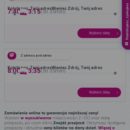
Podróżujesz, zyskujesz
Kołobrzeg, Twój adres
Wieniec Zdrój, Twój adres
7:40 -
13:15
5h
35min
Wybierz datę
Z adresu pod adres
Kołobrzeg, Twój adres
Wieniec Zdrój, Twój adres
8:00 -
13:35
5h
35min
Wybierz datę
Zamówienie online to gwarancja najniższej ceny!
Wybierz
w wyszukiwarce
miejscowości Z i DO oraz datę
przejazdu, po czym kliknij
Znajdź przejazd
. Otrzymasz dostępne
przejazdy i aktualne
ceny biletów na dany dzień
.
Więcej o