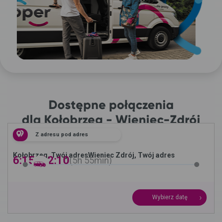
Dostępne połączenia
dla Kołobrzeg - Wieniec-Zdrój
Z adresu pod adres
Kołobrzeg, Twój adres
Wieniec Zdrój, Twój adres
6:15 -
12:10
5h
55min
Wybierz datę