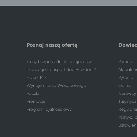
Kalisz
Jarosławiec, gm. Postomino
Kalisz
Kołobrzeg
Kalisz
Poznań
Kalisz
Łódź
Kalisz
Karwia
Poznaj naszą ofertę
Dowied
Kalisz
Jastrzębia Góra
Kalisz
Wieniec Zdrój
Kalisz
Włocławek
Trasy bezpośrednich przejazdów
Pomoc
Kalisz
Władysławowo
Dlaczego transport door-to-door?
Aktualno
Kalisz
Gdańsk
Hoper Mix
Pytania 
Kalisz
Gdynia
Wynajem busa 9-osobowego
Opinie
Kalisz
Sopot
Paczki
Kierowcy
Kalisz
Ustka
Promocje
Turystycz
263 miejscowości
Grudziądz
Program lojalnościowy
Regulami
Bytom
Grudziądz
Polityka 
Grudziądz
Ciechocinek
Ustawien
Grudziądz
Gdańsk