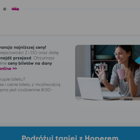
ancja najniższej ceny!
ejscowości Z i DO oraz datę
Znajdź przejazd
. Otrzymasz
alne
ceny biletów na dany
nline >>
upie biletu?
ie i cenie biletu z możliwością
pna jest codziennie 8:00-
Podróżuj taniej z Hoperem