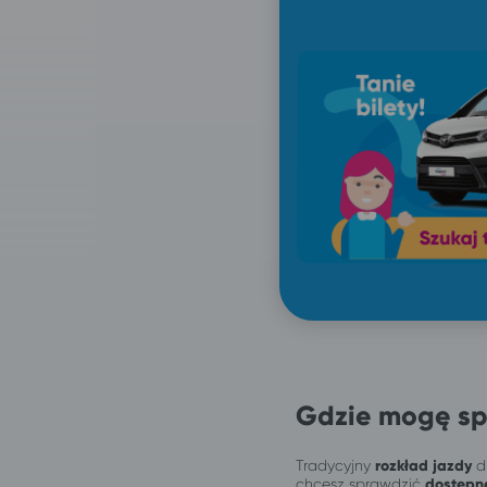
Gdzie mogę sp
Tradycyjny
rozkład jazdy
dl
chcesz sprawdzić
dostępn