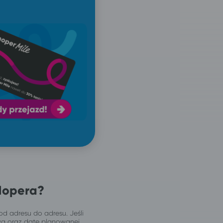
Hopera?
od adresu do adresu. Jeśli
wą oraz datę planowanej