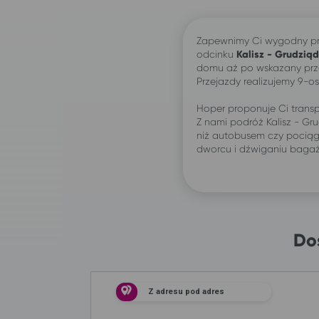
Zapewnimy Ci wygodny pr
odcinku
Kalisz -
Grudziąd
domu aż po wskazany prze
Przejazdy realizujemy 9-
Hoper proponuje Ci transp
Z nami podróż Kalisz - G
niż autobusem czy pociąg
dworcu i dźwiganiu baga
Do
Z adresu pod adres