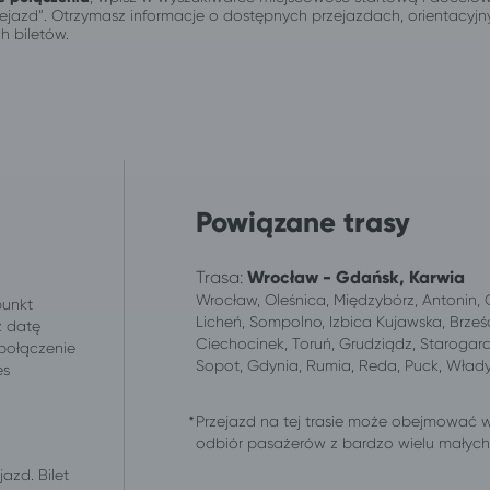
przejazd”. Otrzymasz informacje o dostępnych przejazdach, orientacy
h biletów.
Powiązane trasy
Trasa:
Wrocław - Gdańsk, Karwia
Wrocław, Oleśnica, Międzybórz, Antonin, Os
punkt
Licheń, Sompolno, Izbica Kujawska, Brześ
z datę
Ciechocinek, Toruń, Grudziądz, Starogar
 połączenie
Sopot, Gdynia, Rumia, Reda, Puck, Wład
es
.
Przejazd na tej trasie może obejmować 
odbiór pasażerów z bardzo wielu małych m
azd. Bilet