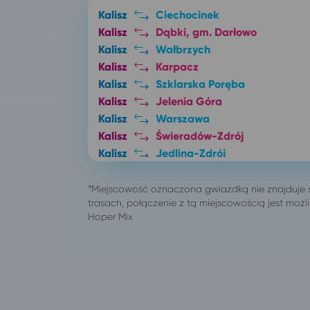
Kalisz
Ciechocinek
Kalisz
Dąbki, gm. Darłowo
Kalisz
Wałbrzych
Kalisz
Karpacz
Kalisz
Szklarska Poręba
Kalisz
Jelenia Góra
Kalisz
Warszawa
Kalisz
Świeradów-Zdrój
Kalisz
Jedlina-Zdrój
Kalisz
Wrocław
Kalisz
Inowrocław
Kalisz
Szczawno-Zdrój
Kalisz
Kudowa-Zdrój
Kalisz
Połczyn-Zdrój
Kalisz
Czaplinek
Kalisz
Darłówko
Kalisz
Toruń
Kalisz
Darłowo