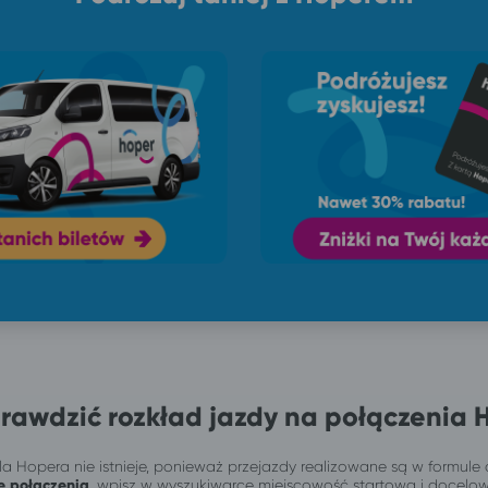
rawdzić rozkład jazdy na połączenia 
a Hopera nie istnieje, ponieważ przejazdy realizowane są w formule 
e połączenia
, wpisz w wyszukiwarce miejscowość startową i docelo