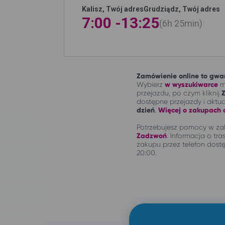
Kalisz, Twój adres
Grudziądz, Twój adres
7:00 -
13:25
6h
25min
Zamówienie online to gwar
Wybierz
w wyszukiwarce
mi
przejazdu, po czym kliknij
dostępne przejazdy i aktu
dzień
.
Więcej o zakupach o
Potrzebujesz pomocy w zak
Zadzwoń
.
Informacja o tras
zakupu przez telefon dostę
20:00.