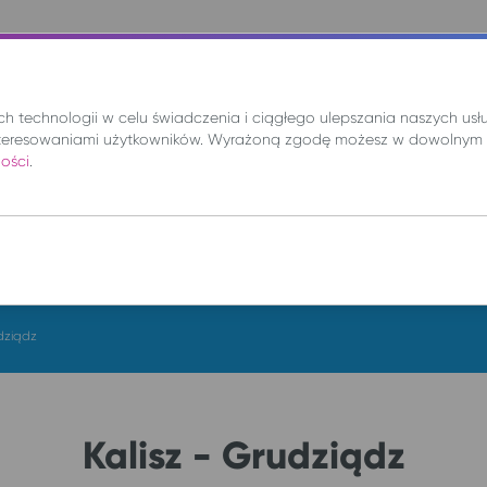
nie
Mix
Wynajem
Promocje
Kup bilet
 technologii w celu świadczenia i ciągłego ulepszania naszych us
teresowaniami użytkowników. Wyrażoną zgodę możesz w dowolnym 
ności
.
DO
pt. 7 sie.
udziądz
Kalisz - Grudziądz