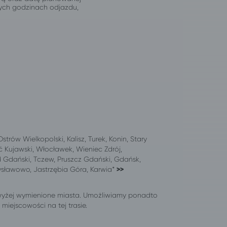
jnych godzinach odjazdu,
trów Wielkopolski, Kalisz, Turek, Konin, Stary
ć Kujawski, Włocławek, Wieniec Zdrój,
d Gdański, Tczew, Pruszcz Gdański, Gdańsk,
ysławowo, Jastrzębia Góra, Karwia*
>>
wyżej wymienione miasta. Umożliwiamy ponadto
iejscowości na tej trasie.