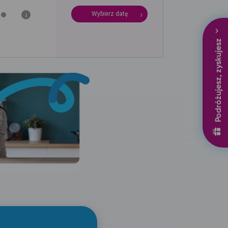
Wybierz datę
i
Podróżujesz, zyskujesz