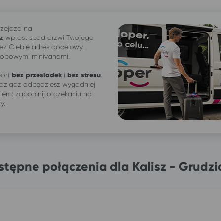
zejazd na
z
wprost spod drzwi Twojego
z Ciebie adres docelowy.
osobowymi minivanami.
ort
bez przesiadek
i
bez stresu
.
rudziądz odbędziesz wygodniej
iem: zapomnij o czekaniu na
ży.
stępne połączenia dla Kalisz - Grudzi