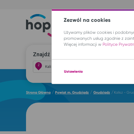
Zezwól na cookies
Trasy
Lokal
Używamy plików cookies i podobnych
promowanych usług zgodnie z zain
Więcej informacji w
Polityce Prywat
Znajdź przejazd i kup bilet
Z
Ustawienia
/
/
/
Strona Główna
Powiat m. Grudziądz
Grudziądz
Kalisz - Gr