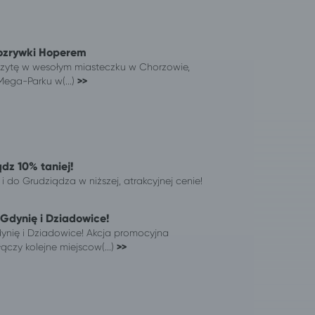
ozrywki Hoperem
wizytę w wesołym miasteczku w Chorzowie,
 Mega-Parku w(...)
>>
dz 10% taniej!
i do Grudziądza w niższej, atrakcyjnej cenie!
Gdynię i Dziadowice!
nię i Dziadowice! Akcja promocyjna
czy kolejne miejscow(...)
>>