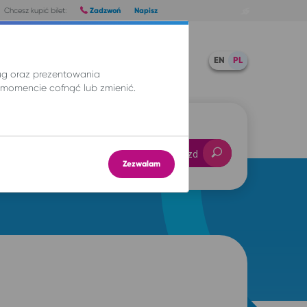
Zadzwoń
Napisz
Chcesz kupić bilet:
Pomoc
TWOJE BILETY
EN
PL
ług oraz prezentowania
momencie cofnąć lub zmienić.
-- : --
Znajdź przejazd
Zezwalam