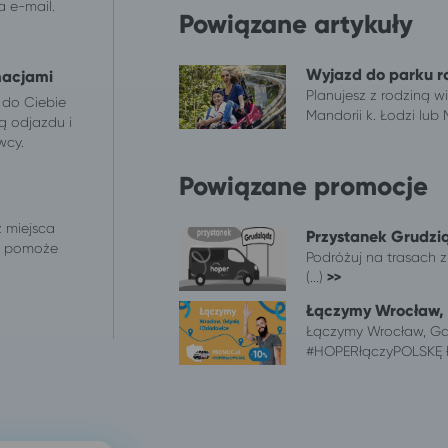
 e-mail.
Powiązane artykuły
Wyjazd do parku r
macjami
Planujesz z rodziną 
 do Ciebie
Mandorii k. Łodzi lub
ą odjazdu i
wcy.
Powiązane promocje
z miejsca
Przystanek Grudzią
 i pomoże
Podróżuj na trasach z 
(...)
>>
Łączymy Wrocław, 
Łączymy Wrocław, Gdy
#HOPERłączyPOLSKĘ łą