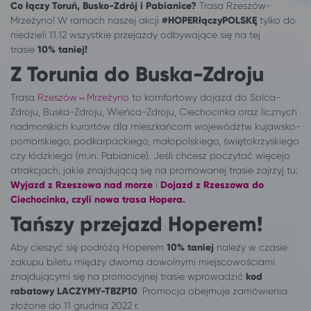
Co łączy Toruń, Busko-Zdrój i Pabianice?
Trasa Rzeszów-
Mrzeżyno! W ramach naszej akcji
#HOPERłączyPOLSKĘ
tylko do
niedzieli 11.12 wszystkie przejazdy odbywające się na tej
trasie
10% taniej!
Z Torunia do Buska-Zdroju
Trasa
Rzeszów⇔Mrzeżyno
to komfortowy dojazd do Solca-
Zdroju, Buska-Zdroju, Wieńca-Zdroju, Ciechocinka oraz licznych
nadmorskich kurortów dla mieszkańcom województw kujawsko-
pomorskiego, podkarpackiego, małopolskiego, świętokrzyskiego
czy łódzkiego (m.in. Pabianice). Jeśli chcesz poczytać więcejo
atrakcjach, jakie znajdującą się na promowanej trasie zajrzyj tu:
Wyjazd z Rzeszowa nad morze
i
Dojazd z Rzeszowa do
Ciechocinka, czyli nowa trasa Hopera
.
Tańszy przejazd Hoperem!
Aby cieszyć się podróżą Hoperem
10% taniej
należy w czasie
zakupu biletu między dwoma dowolnymi miejscowościami
znajdującymi się na promocyjnej trasie wprowadzić
kod
rabatowy
LACZYMY-
TBZP
10
. Promocja obejmuje zamówienia
złożone do 11 grudnia 2022 r.