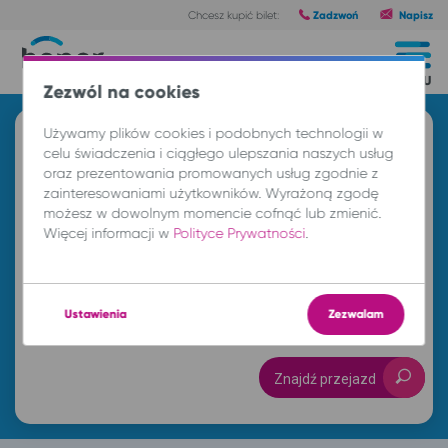
Zadzwoń
Napisz
Chcesz kupić bilet:
Trasy
MENU
Zezwól na cookies
Używamy plików cookies i podobnych technologii w
Znajdź przejazd i kup bilet
celu świadczenia i ciągłego ulepszania naszych usług
oraz prezentowania promowanych usług zgodnie z
Z
zainteresowaniami użytkowników. Wyrażoną zgodę
możesz w dowolnym momencie cofnąć lub zmienić.
Więcej informacji w
Polityce Prywatności
.
DO
nd. 9 sie.
-- : --
Ustawienia
Zezwalam
Znajdź przejazd