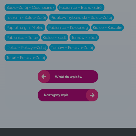
Busko-Zdrój - Ciechocinek
Pabianice - Busko-Zdrój
Koszalin - Solec-Zdrój
Piotrków Trybunalski - Solec-Zdrój
Paprotno gm. Mielno
Pabianice - Kołobrzeg
Kielce - Koszalin
Pabianice - Toruń
Kielce - Łódź
Tarnów - Łódź
Kielce - Połczyn-Zdrój
Tarnów - Połczyn-Zdrój
Toruń - Połczyn-Zdrój
Wróć do wpisów
Następny wpis