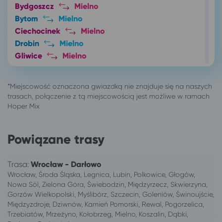
Bydgoszcz
Mielno
Bytom
Mielno
Ciechocinek
Mielno
Drobin
Mielno
Gliwice
Mielno
Głogów
Mielno
Gorzów Wielkopolski
Mielno
Kielce
Mielno
Kutno
Mielno
Legnica
Mielno
Łódź
Mielno
Powiązane trasy
Lubin
Mielno
Lublin
Mielno
Trasa:
Wrocław - Darłowo
Opole
Mielno
Wrocław, Środa Śląska, Legnica, Lubin, Polkowice, Głogów,
Piotrków Trybunalski
Mielno
Nowa Sól, Zielona Góra, Świebodzin, Międzyrzecz, Skwierzyna,
Płock
Mielno
Gorzów Wielkopolski, Myślibórz, Szczecin, Goleniów, Świnoujście,
Poznań
Mielno
Międzyzdroje, Dziwnów, Kamień Pomorski, Rewal, Pogorzelica,
Trzebiatów, Mrzeżyno, Kołobrzeg, Mielno, Koszalin, Dąbki,
Ruda Śląska
Mielno