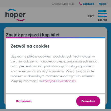
Zadzwoń
Napisz
Chcesz kupić bilet:
Trasy
MENU
Znajdź przejazd i kup bilet
Z
Zezwól na cookies
Używamy plików cookies i podobnych technologii w
DO
celu świadczenia i ciągłego ulepszania naszych usług
oraz prezentowania promowanych usług zgodnie z
zainteresowaniami użytkowników. Wyrażoną zgodę
możesz w dowolnym momencie cofnąć lub zmienić.
nd. 9 sie.
-- : --
Więcej informacji w
Polityce Prywatności
.
Znajdź przejazd
Ustawienia
Zezwalam