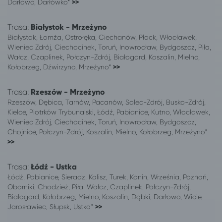
Darłowo, Darłówko*
>>
Rzeszów
Mielno
Toruń
Mielno
Trasa:
Białystok - Mrzeżyno
Tychy
Mielno
Białystok, Łomża, Ostrołęka, Ciechanów, Płock, Włocławek,
Warszawa
Mielno
Wieniec Zdrój, Ciechocinek, Toruń, Inowrocław, Bydgoszcz, Piła,
Włocławek
Mielno
Wałcz, Czaplinek, Połczyn-Zdrój, Białogard, Koszalin, Mielno,
Kołobrzeg, Dźwirzyno, Mrzeżyno*
>>
Wrocław
Mielno
Zabrze
Mielno
Trasa:
Rzeszów - Mrzeżyno
Zielona Góra
Mielno
Rzeszów, Dębica, Tarnów, Pacanów, Solec-Zdrój, Busko-Zdrój,
Kielce, Piotrków Trybunalski, Łódź, Pabianice, Kutno, Włocławek,
Wieniec Zdrój, Ciechocinek, Toruń, Inowrocław, Bydgoszcz,
Chojnice, Połczyn-Zdrój, Koszalin, Mielno, Kołobrzeg, Mrzeżyno*
>>
Trasa:
Łódź - Ustka
Łódź, Pabianice, Sieradz, Kalisz, Turek, Konin, Września, Poznań,
Oborniki, Chodzież, Piła, Wałcz, Czaplinek, Połczyn-Zdrój,
Białogard, Kołobrzeg, Mielno, Koszalin, Dąbki, Darłowo, Wicie,
Jarosławiec, Słupsk, Ustka*
>>