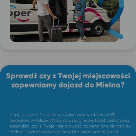
Sprawdź czy z Twojej miejscowości
zapewniamy dojazd do Mielna?
Hoper przejeżdża przez wszystkie województwa i 61%
powiatów w Polsce. Wciąż powstają nowe trasy! Jeśli chcesz
sprawdzić, czy z Twojej miejscowości zapewniamy dojazd do
Mielna i poznać wszystkie trasy Hopera wiodące do tej