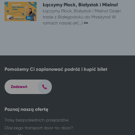
Łączymy Płock, Białystok i Mielno!
Łączymy Płock, Białystok i Mielno! Dzięki
trasie z Białegostoku do Mrzeżyna! W
ramach naszej ak(...)
>>
Pomożemy Ci zaplanować podróż i kupić bilet
Zadzwoń
Poznaj naszą ofertę
Trasy bezpośrednich przejazdów
Dlaczego transport door-to-door?