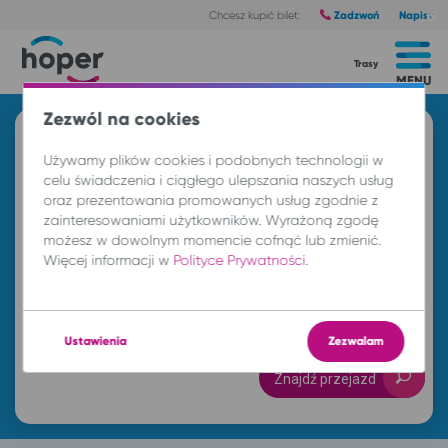
Zadzwoń
Napisz
Chcesz kupić bilet:
Trasy
MENU
Zezwól na cookies
Znajdź przejazd i kup bilet
Używamy plików cookies i podobnych technologii w
Z
celu świadczenia i ciągłego ulepszania naszych usług
oraz prezentowania promowanych usług zgodnie z
zainteresowaniami użytkowników. Wyrażoną zgodę
możesz w dowolnym momencie cofnąć lub zmienić.
DO
Więcej informacji w
Polityce Prywatności
.
pt. 7 sie.
-- : --
Ustawienia
Zezwalam
Znajdź przejazd