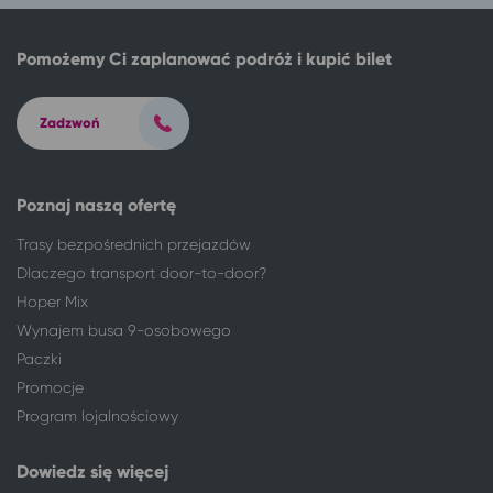
Łódź
Świeradów-Zdrój
Łódź
Warszawa
Pomożemy Ci zaplanować podróż i kupić bilet
Łódź
Szczytna
Łódź
Długopole-Zdrój
Łódź
Złoty Stok
Zadzwoń
Łódź
Stronie Śląskie
Łódź
Dziadowice
Łódź
Bobolin
Poznaj naszą ofertę
Łódź
Dąbki, gm. Darłowo
Trasy bezpośrednich przejazdów
Łódź
Darłowo
Dlaczego transport door-to-door?
Łódź
Mielenko, gm. Mielno
Hoper Mix
Łódź
Jarosławiec, gm. Postomino
Wynajem busa 9-osobowego
Łódź
Ustka
Paczki
Łódź
Karpacz
Promocje
Łódź
Sandomierz*
Program lojalnościowy
Łódź
Kamień Pomorski
Łódź
Świnoujście
Dowiedz się więcej
Łódź
Inowrocław