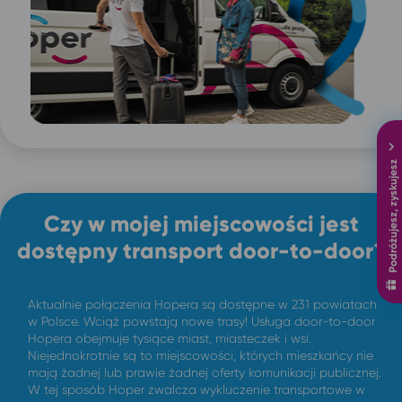
Podróżujesz, zyskujesz
Czy w mojej miejscowości jest
dostępny transport door-to-door?
Aktualnie połączenia Hopera są dostępne w 231 powiatach
w Polsce. Wciąż powstają nowe trasy! Usługa door-to-door
Hopera obejmuje tysiące miast, miasteczek i wsi.
Niejednokrotnie są to miejscowości, których mieszkańcy nie
mają żadnej lub prawie żadnej oferty komunikacji publicznej.
W tej sposób Hoper zwalcza wykluczenie transportowe w