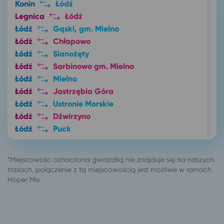
Konin
Łódź
Legnica
Łódź
Łódź
Gąski, gm. Mielno
Łódź
Chłapowo
Łódź
Sianożęty
Łódź
Sarbinowo gm. Mielno
Łódź
Mielno
Łódź
Jastrzębia Góra
Łódź
Ustronie Morskie
Łódź
Dźwirzyno
Łódź
Puck
Łódź
Zator
Łódź
Ostrowo
Łódź
Karwia
Łódź
Chłopy
Łódź
Giżycko
Łódź
Rogowo, pow. gryficki
Łódź
Darłówko