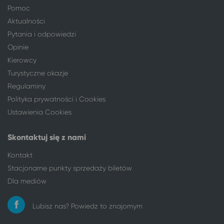
Łódź
Szklarska Poręba
Pomoc
Łódź
Władysławowo
Aktualności
Łódź
Szczawno-Zdrój
Pytania i odpowiedzi
Łódź
Orzysz
Opinie
Łódź
Pisz
Kierowcy
Łódź
Pustkowo
Turystyczne okazje
Łódź
Lądek-Zdrój
Regulaminy
Łódź
Kudowa-Zdrój
Polityka prywatności i Cookies
Łódź
Mikołajki
Ustawienia Cookies
Łódź
Ciechocinek
Łódź
Suwałki
Skontaktuj się z nami
Łódź
Niechorze
Kontakt
Łódź
Rewal
Łódź
Wisełka
Stacjonarne punkty sprzedaży biletów
Łódź
Pogorzelica
Dla mediów
Łódź
Augustów
Łódź
Międzywodzie
Lubisz nas? Powiedz to znajomym
Łódź
Dziwnów