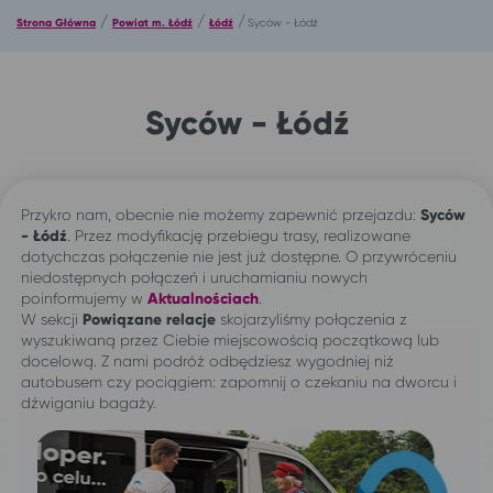
/
/
/
Strona Główna
Powiat m. Łódź
Łódź
Syców - Łódź
Syców - Łódź
Przykro nam, obecnie nie możemy zapewnić przejazdu:
Syców
- Łódź
. Przez modyfikację przebiegu trasy, realizowane
dotychczas połączenie nie jest już dostępne. O przywróceniu
niedostępnych połączeń i uruchamianiu nowych
poinformujemy w
Aktualnościach
.
W sekcji
Powiązane relacje
skojarzyliśmy połączenia z
wyszukiwaną przez Ciebie miejscowością początkową lub
docelową. Z nami podróż odbędziesz wygodniej niż
autobusem czy pociągiem: zapomnij o czekaniu na dworcu i
dźwiganiu bagaży.