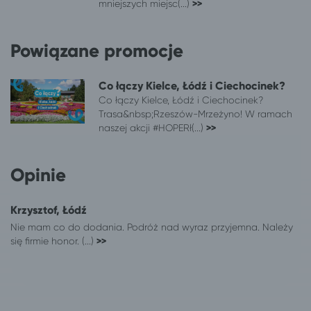
Łódź
Suwałki
mniejszych miejsc(...)
>>
Łódź
Niechorze
Łódź
Rewal
Powiązane promocje
Łódź
Wisełka
Łódź
Pogorzelica
Co łączy Kielce, Łódź i Ciechocinek?
Łódź
Duszniki-Zdrój
Co łączy Kielce, Łódź i Ciechocinek?
Łódź
Międzywodzie
Trasa&nbsp;Rzeszów-Mrzeżyno! W ramach
Łódź
Dziwnów
naszej akcji #HOPERł(...)
>>
Łódź
Dziwnówek
Łódź
Dziwnówek
Opinie
Łódź
Międzyzdroje
Łódź
Pobierowo
Łódź
Wieniec Zdrój
Krzysztof, Łódź
Łódź
Karpacz
Nie mam co do dodania. Podróż nad wyraz przyjemna. Należy
się firmie honor. (...)
>>
Łódź
Lądek-Zdrój
Łódź
Polanica-Zdrój
Łódź
Wałbrzych
Łódź
Świeradów-Zdrój