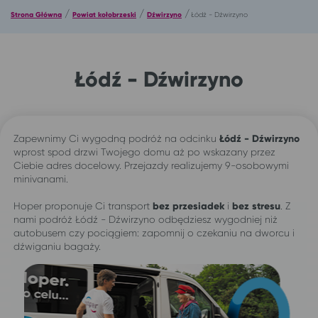
/
/
/
Strona Główna
Powiat kołobrzeski
Dźwirzyno
Łódź - Dźwirzyno
Łódź - Dźwirzyno
Zapewnimy Ci wygodną podróż na odcinku
Łódź - Dźwirzyno
wprost spod drzwi Twojego domu aż po wskazany przez
Ciebie adres docelowy. Przejazdy realizujemy 9-osobowymi
minivanami.
Hoper proponuje Ci transport
bez przesiadek
i
bez stresu
. Z
nami podróż Łódź - Dźwirzyno odbędziesz wygodniej niż
autobusem czy pociągiem: zapomnij o czekaniu na dworcu i
dźwiganiu bagaży.