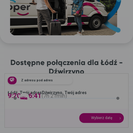
Dostępne połączenia dla Łódź -
Dźwirzyno
Z adresu pod adres
Łódź, Twój adres
Dźwirzyno, Twój adres
9:20 -
16:41
7h
21min
Wybierz datę