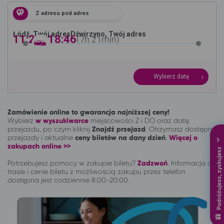
Z adresu pod adres
Łódź, Twój adres
Dźwirzyno, Twój adres
11:25 -
18:46
7h
21min
Wybierz datę
Zamówienie online to gwarancja najniższej ceny!
Wybierz
w wyszukiwarce
miejscowości Z i DO oraz datę
przejazdu, po czym kliknij
Znajdź przejazd
. Otrzymasz dostępne
przejazdy i aktualne
ceny biletów na dany dzień
.
Więcej o
zakupach online >>
Podróżujesz, zyskujesz
Potrzebujesz pomocy w zakupie biletu?
Zadzwoń
.
Informacja o
trasie i cenie biletu z możliwością zakupu przez telefon
dostępna jest codziennie 8:00-20:00.