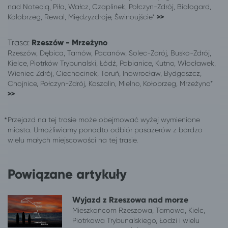
nad Notecią, Piła, Wałcz, Czaplinek, Połczyn-Zdrój, Białogard,
Łódź
Giżycko
Kołobrzeg, Rewal, Międzyzdroje, Świnoujście*
>>
Łódź
Jastrzębia Góra
Łódź
Władysławowo
Trasa:
Rzeszów - Mrzeżyno
Łódź
Mielenko, gm. Mielno
Rzeszów, Dębica, Tarnów, Pacanów, Solec-Zdrój, Busko-Zdrój,
Łódź
Rogowo, pow. gryficki
Kielce, Piotrków Trybunalski, Łódź, Pabianice, Kutno, Włocławek,
Wieniec Zdrój, Ciechocinek, Toruń, Inowrocław, Bydgoszcz,
Łódź
Chłopy
Chojnice, Połczyn-Zdrój, Koszalin, Mielno, Kołobrzeg, Mrzeżyno*
Łódź
Sianożęty
>>
Łódź
Gąski, gm. Mielno
Łódź
Sarbinowo gm. Mielno
Przejazd na tej trasie może obejmować wyżej wymienione
Łódź
Połczyn-Zdrój
miasta. Umożliwiamy ponadto odbiór pasażerów z bardzo
Łódź
Wrocław
wielu małych miejscowości na tej trasie.
Łódź
Mrzeżyno
Łódź
Czaplinek
Powiązane artykuły
Łódź
Pustkowo
Łódź
Kudowa-Zdrój
Wyjazd z Rzeszowa nad morze
Łódź
Mikołajki
Mieszkańcom Rzeszowa, Tarnowa, Kielc,
Łódź
Ciechocinek
Piotrkowa Trybunalskiego, Łodzi i wielu