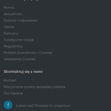
Nysa
Łódź
Oleśnica
Łódź
Pomoc
Olsztyn
Łódź
Aktualności
Opole
Łódź
Pytania i odpowiedzi
Ostróda
Łódź
Opinie
Ostrowiec Świętokrzyski
Łódź
Kierowcy
Oświęcim
Łódź
Turystyczne okazje
Piła
Łódź
Regulaminy
Poznań
Łódź
Polityka prywatności i Cookies
Radom
Łódź
Ustawienia Cookies
Ruda Śląska
Łódź
Rzeszów
Łódź
Skontaktuj się z nami
Sieradz
Łódź
Kontakt
Słupsk
Łódź
Stacjonarne punkty sprzedaży biletów
Stalowa Wola*
Łódź
Dla mediów
Sulejów
Łódź
Syców
Łódź
Lubisz nas? Powiedz to znajomym
Tarnów
Łódź