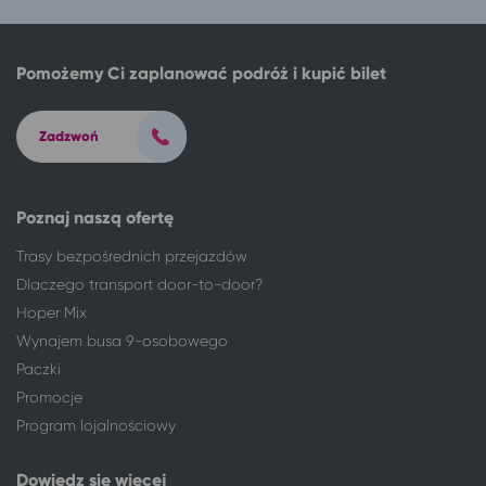
Łódź
Grzybowo
Łódź
Jarosławiec, gm. Postomino
Łódź
Kraków
Pomożemy Ci zaplanować podróż i kupić bilet
Łódź
Gdynia
Łódź
Sopot
Łódź
Zadzwoń
Gdańsk
Łódź
Solec-Zdrój
Łódź
Busko-Zdrój
Poznaj naszą ofertę
Łódź
Szklarska Poręba
Łódź
Kołobrzeg
Trasy bezpośrednich przejazdów
Łódź
Koszalin
Dlaczego transport door-to-door?
Łódź
Człuchów
Hoper Mix
Łódź
Człuchów
Wynajem busa 9-osobowego
Łódź
Jelenia Góra
Paczki
Łódź
Mrągowo
Promocje
Łódź
Augustów
Program lojalnościowy
Łódź
Darłowo
Nowe Miasto Lubawskie
Łódź
Dowiedz się więcej