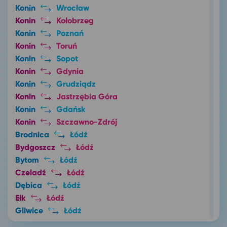
Konin
Wrocław
Konin
Kołobrzeg
Konin
Poznań
Konin
Toruń
Konin
Sopot
Konin
Gdynia
Konin
Grudziądz
Konin
Jastrzębia Góra
Konin
Gdańsk
Konin
Szczawno-Zdrój
Brodnica
Łódź
Bydgoszcz
Łódź
Bytom
Łódź
Czeladź
Łódź
Dębica
Łódź
Ełk
Łódź
Gliwice
Łódź
Iława
Łódź