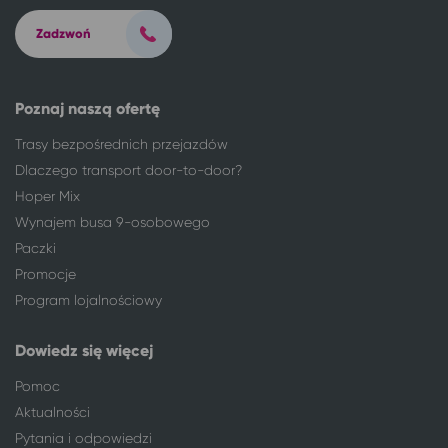
Łódź
Dziwnów
Zadzwoń
Łódź
Dziwnówek
Łódź
Dziwnówek
Łódź
Międzyzdroje
Poznaj naszą ofertę
Łódź
Pobierowo
Trasy bezpośrednich przejazdów
Łódź
Wieniec Zdrój
Dlaczego transport door-to-door?
Łódź
Karpacz
Hoper Mix
Łódź
Lądek-Zdrój
Wynajem busa 9-osobowego
Łódź
Polanica-Zdrój
Łódź
Wałbrzych
Paczki
Łódź
Świeradów-Zdrój
Promocje
Łódź
Grzybowo
Program lojalnościowy
Łódź
Jarosławiec, gm. Postomino
Łódź
Kraków
Dowiedz się więcej
Łódź
Gdynia
Pomoc
Łódź
Sopot
Aktualności
Łódź
Gdańsk
Pytania i odpowiedzi