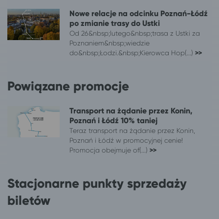
Łódź
Warszawa
Nowe relacje na odcinku Poznań-Łódź
Łódź
Szczawno-Zdrój
po zmianie trasy do Ustki
Łódź
Jastrzębia Góra
Od 26&nbsp;lutego&nbsp;trasa z Ustki za
Poznaniem&nbsp;wiedzie
Łódź
Dziadowice
do&nbsp;Łodzi.&nbsp;Kierowca Hop(...)
>>
Łódź
Inowrocław
Łódź
Darłowo
Powiązane promocje
Łódź
Darłówko
Łódź
Dąbki, gm. Darłowo
Łódź
Bobolin
Transport na żądanie przez Konin,
Łódź
Sandomierz*
Poznań i Łódź 10% taniej
Teraz transport na żądanie przez Konin,
Łódź
Kamień Pomorski
Poznań i Łódź w promocyjnej cenie!
Łódź
Świnoujście
Promocja obejmuje of(...)
>>
Łódź
Giżycko
Łódź
Połczyn-Zdrój
Stacjonarne punkty sprzedaży
Łódź
Władysławowo
Łódź
Mielenko, gm. Mielno
biletów
Łódź
Rogowo, pow. gryficki
Łódź
Chłopy