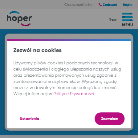
Zadzwoń
Napisz
Chcesz kupić bilet:
Trasy
MENU
Znajdź przejazd i kup bilet
Zezwól na cookies
Z
Używamy plików cookies i podobnych technologii w
celu świadczenia i ciągłego ulepszania naszych usług
oraz prezentowania promowanych usług zgodnie z
DO
zainteresowaniami użytkowników. Wyrażoną zgodę
możesz w dowolnym momencie cofnąć lub zmienić.
Więcej informacji w
Polityce Prywatności
.
so. 8 sie.
-- : --
Znajdź przejazd
Ustawienia
Zezwalam