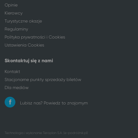
Łódź
Solec-Zdrój
Opinie
Łódź
Busko-Zdrój
Kierowcy
Łódź
Szklarska Poręba
Turystyczne okazje
Łódź
Kołobrzeg
Regulaminy
Łódź
Koszalin
Polityka prywatności i Cookies
Łódź
Człuchów
Ustawienia Cookies
Łódź
Człuchów
Łódź
Jelenia Góra
Skontaktuj się z nami
Łódź
Mrągowo
Łódź
Augustów
Kontakt
Łódź
Ustka
Stacjonarne punkty sprzedaży biletów
Nowe Miasto Lubawskie
Łódź
Dla mediów
Nysa
Łódź
Oleśnica
Łódź
Lubisz nas? Powiedz to znajomym
Olsztyn
Łódź
Opole
Łódź
Ostróda
Łódź
Ostrowiec Świętokrzyski
Łódź
Technologia i wykonanie
Teroplan S.A. (e-podróżnik.pl)