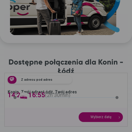
Dostępne połączenia dla Konin -
Łódź
Z adresu pod adres
Konin, Twój adres
Łódź, Twój adres
14:25 -
16:55
2h
30min
Wybierz datę