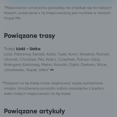
Kalisz
Łódź
Katowice
Łódź
Kielce
Łódź
Kłodzko
Łódź
Legnica
Łódź
Powiązane trasy
Łódź
Ostrowo
Łódź
Dźwirzyno
Trasa:
Łódź - Ustka
Łódź
Pisz
Łódź, Pabianice, Sieradz, Kalisz, Turek, Konin, Września, Poznań,
Łódź
Mielno
Oborniki, Chodzież, Piła, Wałcz, Czaplinek, Połczyn-Zdrój,
Łódź
Puck
Białogard, Kołobrzeg, Mielno, Koszalin, Dąbki, Darłowo, Wicie,
Łódź
Zator
Jarosławiec, Słupsk, Ustka*
>>
Łódź
Orzysz
Łódź
Szczytna
Przejazd na tej trasie może obejmować wyżej wymienione
miasta. Umożliwiamy ponadto odbiór pasażerów z bardzo
Łódź
Stronie Śląskie
wielu małych miejscowości na tej trasie.
Łódź
Karwia
Łódź
Ustronie Morskie
Łódź
Złoty Stok
Powiązane artykuły
Łódź
Długopole-Zdrój