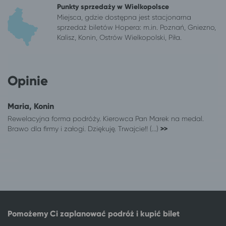
Punkty sprzedaży w Wielkopolsce
Łódź
Sianożęty
Miejsca, gdzie dostępna jest stacjonarna
Łódź
Gąski, gm. Mielno
sprzedaż biletów Hopera: m.in. Poznań, Gniezno,
Łódź
Sarbinowo gm. Mielno
Kalisz, Konin, Ostrów Wielkopolski, Piła.
Łódź
Chłapowo
Łódź
Wrocław
Łódź
Mrzeżyno
Opinie
Łódź
Czaplinek
Łódź
Pustkowo
Maria, Konin
Łódź
Kudowa-Zdrój
Rewelacyjna forma podróży. Kierowca Pan Marek na medal.
Łódź
Mikołajki
Brawo dla firmy i załogi. Dziękuję. Trwajcie!! (...)
>>
Łódź
Ciechocinek
Łódź
Suwałki
Łódź
Niechorze
Łódź
Rewal
Łódź
Wisełka
Łódź
Pogorzelica
Łódź
Duszniki-Zdrój
Pomożemy Ci zaplanować podróż i kupić bilet
Łódź
Międzywodzie