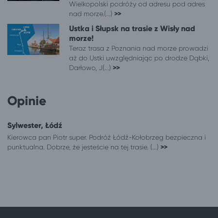
Wielkopolski podróży od adresu pod adres
Łódź
Chłapowo
nad morze.(...)
>>
Łódź
Połczyn-Zdrój
Ustka i Słupsk na trasie z Wisły nad
Łódź
Wrocław
morze!
Łódź
Mrzeżyno
Teraz trasa z Poznania nad morze prowadzi
Łódź
Czaplinek
aż do Ustki uwzględniając po drodze Dąbki,
Darłowo, J(...)
>>
Łódź
Pustkowo
Łódź
Kudowa-Zdrój
Łódź
Mikołajki
Opinie
Łódź
Ciechocinek
Łódź
Suwałki
Sylwester, Łódź
Łódź
Niechorze
Kierowca pan Piotr super. Podróż Łódź-Kołobrzeg bezpieczna i
Łódź
Rewal
punktualna. Dobrze, że jesteście na tej trasie. (...)
>>
Łódź
Wisełka
Łódź
Pogorzelica
Łódź
Duszniki-Zdrój
Łódź
Międzywodzie
Łódź
Dziwnów
Łódź
Dziwnówek