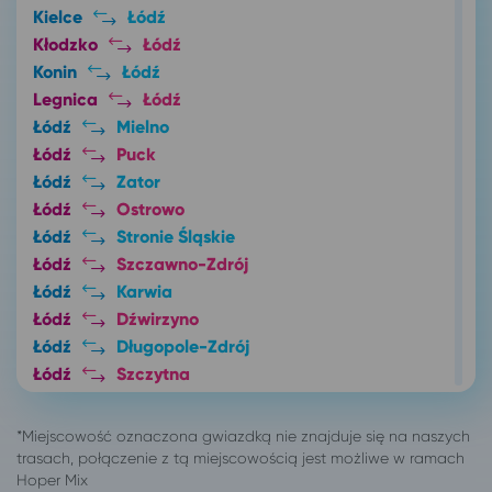
Kielce
Łódź
Kłodzko
Łódź
Konin
Łódź
Legnica
Łódź
Łódź
Mielno
Łódź
Puck
Łódź
Zator
Łódź
Ostrowo
Łódź
Stronie Śląskie
Łódź
Szczawno-Zdrój
Łódź
Karwia
Łódź
Dźwirzyno
Łódź
Długopole-Zdrój
Łódź
Szczytna
Łódź
Orzysz
Łódź
Warszawa
Łódź
Pisz
Łódź
Złoty Stok