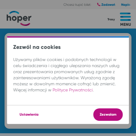
Zadzwoń
Napisz
Chcesz kupić bilet:
Trasy
MENU
Znajdź przejazd i kup bilet
Zezwól na cookies
Z
Używamy plików cookies i podobnych technologii w
celu świadczenia i ciągłego ulepszania naszych usług
oraz prezentowania promowanych usług zgodnie z
DO
zainteresowaniami użytkowników. Wyrażoną zgodę
możesz w dowolnym momencie cofnąć lub zmienić.
Więcej informacji w
Polityce Prywatności
.
nd. 9 sie.
-- : --
Ustawienia
Zezwalam
Znajdź przejazd