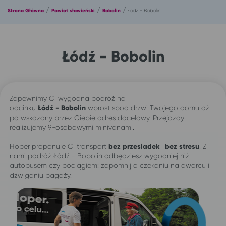
/
/
/
Strona Główna
Powiat sławieński
Bobolin
Łódź - Bobolin
Łódź - Bobolin
Zapewnimy Ci wygodną podróż na
odcinku
Łódź -
Bobolin
wprost spod drzwi Twojego domu aż
po wskazany przez Ciebie adres docelowy. Przejazdy
realizujemy 9-osobowymi minivanami.
Hoper proponuje Ci transport
bez przesiadek
i
bez stresu
. Z
nami podróż Łódź - Bobolin odbędziesz wygodniej niż
autobusem czy pociągiem: zapomnij o czekaniu na dworcu i
dźwiganiu bagaży.