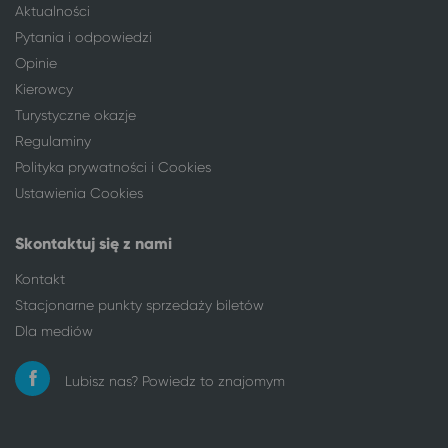
Aktualności
Łódź
Kołobrzeg
Pytania i odpowiedzi
Łódź
Koszalin
Opinie
Łódź
Człuchów
Kierowcy
Łódź
Człuchów
Turystyczne okazje
Łódź
Jelenia Góra
Regulaminy
Łódź
Mrągowo
Polityka prywatności i Cookies
Łódź
Augustów
Ustawienia Cookies
Łódź
Ustka
Nowe Miasto Lubawskie
Łódź
Skontaktuj się z nami
Nysa
Łódź
Oleśnica
Łódź
Kontakt
Olsztyn
Łódź
Stacjonarne punkty sprzedaży biletów
Opole
Łódź
Dla mediów
Ostróda
Łódź
Ostrowiec Świętokrzyski
Łódź
Lubisz nas? Powiedz to znajomym
Oświęcim
Łódź
Piła
Łódź