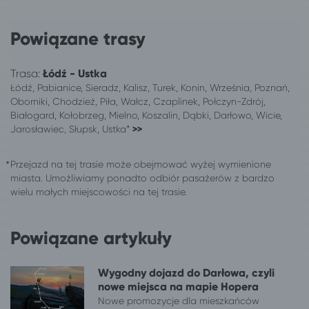
Łódź
Jastrzębia Góra
Łódź
Ustronie Morskie
Powiązane trasy
Łódź
Giżycko
Łódź
Darłowo
Trasa:
Łódź - Ustka
Łódź
Darłówko
Łódź, Pabianice, Sieradz, Kalisz, Turek, Konin, Września, Poznań,
Łódź
Dąbki, gm. Darłowo
Oborniki, Chodzież, Piła, Wałcz, Czaplinek, Połczyn-Zdrój,
Łódź
Sandomierz*
Białogard, Kołobrzeg, Mielno, Koszalin, Dąbki, Darłowo, Wicie,
Jarosławiec, Słupsk, Ustka*
>>
Łódź
Kamień Pomorski
Łódź
Świnoujście
Przejazd na tej trasie może obejmować wyżej wymienione
Łódź
Inowrocław
miasta. Umożliwiamy ponadto odbiór pasażerów z bardzo
Łódź
Władysławowo
wielu małych miejscowości na tej trasie.
Łódź
Dziadowice
Łódź
Mielenko, gm. Mielno
Powiązane artykuły
Łódź
Rogowo, pow. gryficki
Łódź
Chłopy
Łódź
Sianożęty
Wygodny dojazd do Darłowa, czyli
nowe miejsca na mapie Hopera
Łódź
Gąski, gm. Mielno
Nowe promozycje dla mieszkańców
Łódź
Sarbinowo gm. Mielno