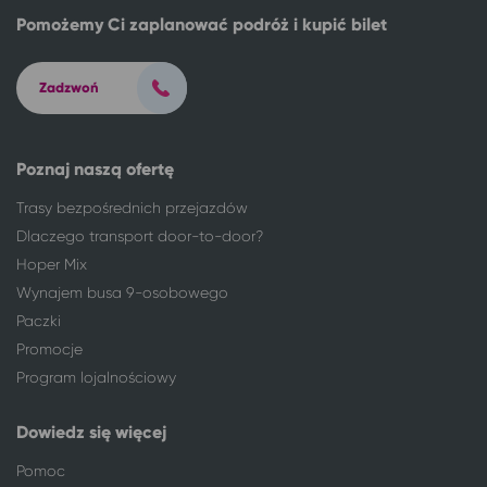
Łódź
Dziwnówek
Pomożemy Ci zaplanować podróż i kupić bilet
Łódź
Międzyzdroje
Łódź
Pobierowo
Zadzwoń
Łódź
Wieniec Zdrój
Łódź
Karpacz
Łódź
Lądek-Zdrój
Poznaj naszą ofertę
Łódź
Polanica-Zdrój
Trasy bezpośrednich przejazdów
Łódź
Wałbrzych
Dlaczego transport door-to-door?
Łódź
Świeradów-Zdrój
Hoper Mix
Łódź
Grzybowo
Wynajem busa 9-osobowego
Łódź
Jarosławiec, gm. Postomino
Paczki
Łódź
Kraków
Łódź
Gdynia
Promocje
Łódź
Sopot
Program lojalnościowy
Łódź
Gdańsk
Łódź
Solec-Zdrój
Dowiedz się więcej
Łódź
Busko-Zdrój
Pomoc
Łódź
Szklarska Poręba