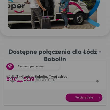
Dostępne połączenia dla Łódź -
Bobolin
Z adresu pod adres
Łódź, Twój adres
Bobolin, Twój adres
6:10 -
15:39
9h
29min
Wybierz datę