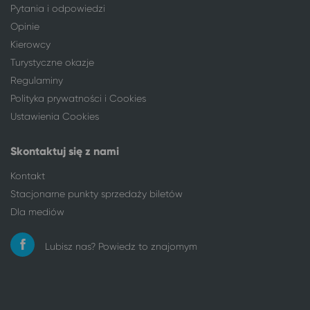
Milicz
Ciechocinek
Pytania i odpowiedzi
Mrągowo
Ciechocinek
Opinie
Mysłowice
Ciechocinek
Kierowcy
Nałęczów
Ciechocinek
Turystyczne okazje
Niemodlin
Ciechocinek
Regulaminy
Nisko
Ciechocinek
Polityka prywatności i Cookies
Nowy Dwór Mazowiecki
Ciechocinek
Ustawienia Cookies
Nowy Tomyśl
Ciechocinek
Nysa
Ciechocinek
Skontaktuj się z nami
Oleśnica
Ciechocinek
Kontakt
Olsztyn
Ciechocinek
Stacjonarne punkty sprzedaży biletów
Opole
Ciechocinek
Dla mediów
Orzysz
Ciechocinek
Ostróda
Ciechocinek
Lubisz nas? Powiedz to znajomym
Ostrołęka
Ciechocinek
Ostrów Mazowiecka
Ciechocinek
Ostrów Wielkopolski
Ciechocinek
Ostrowiec Świętokrzyski
Ciechocinek