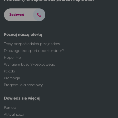
Kołobrzeg
Ciechocinek
Konin
Ciechocinek
Zadzwoń
Konstantynów Łódzki
Ciechocinek
Koszalin
Ciechocinek
Kraków
Ciechocinek
Poznaj naszą ofertę
Krasnystaw
Ciechocinek
Krotoszyn
Ciechocinek
Trasy bezpośrednich przejazdów
Kutno
Ciechocinek
Dlaczego transport door-to-door?
Łęczyca
Ciechocinek
Hoper Mix
Legionowo
Ciechocinek
Wynajem busa 9-osobowego
Legnica
Ciechocinek
Paczki
Leszno
Ciechocinek
Promocje
Łódź
Ciechocinek
Program lojalnościowy
Łomża
Ciechocinek
Łowicz
Ciechocinek
Dowiedz się więcej
Lubin
Ciechocinek
Pomoc
Lublin
Ciechocinek
Mikołów
Ciechocinek
Aktualności