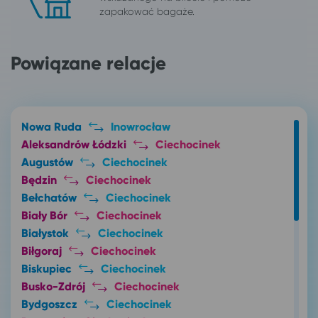
zapakować bagaże.
Powiązane relacje
Nowa Ruda
Inowrocław
Aleksandrów Łódzki
Ciechocinek
Augustów
Ciechocinek
Będzin
Ciechocinek
Bełchatów
Ciechocinek
Biały Bór
Ciechocinek
Białystok
Ciechocinek
Biłgoraj
Ciechocinek
Biskupiec
Ciechocinek
Busko-Zdrój
Ciechocinek
Bydgoszcz
Ciechocinek