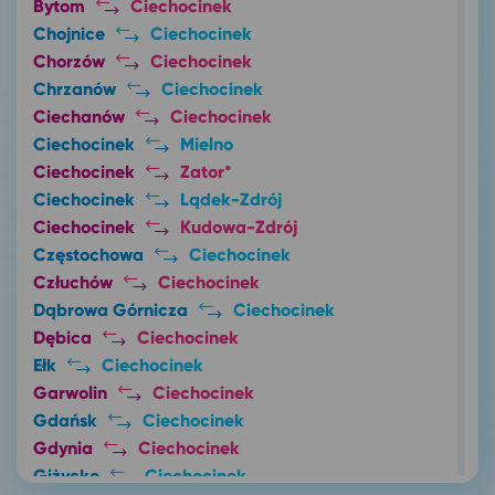
Bytom
Ciechocinek
Chojnice
Ciechocinek
Chorzów
Ciechocinek
Chrzanów
Ciechocinek
Ciechanów
Ciechocinek
Ciechocinek
Mielno
Ciechocinek
Zator*
Ciechocinek
Lądek-Zdrój
Ciechocinek
Kudowa-Zdrój
Częstochowa
Ciechocinek
Człuchów
Ciechocinek
Dąbrowa Górnicza
Ciechocinek
Dębica
Ciechocinek
Ełk
Ciechocinek
Garwolin
Ciechocinek
Gdańsk
Ciechocinek
Gdynia
Ciechocinek
Giżycko
Ciechocinek