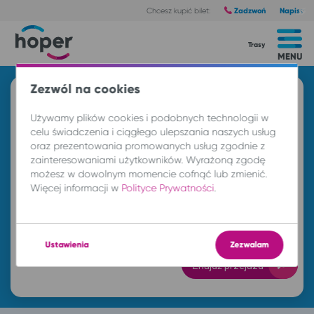
Zadzwoń
Napisz
Chcesz kupić bilet:
Trasy
MENU
Zezwól na cookies
Znajdź przejazd i kup bilet
Używamy plików cookies i podobnych technologii w
Z
celu świadczenia i ciągłego ulepszania naszych usług
oraz prezentowania promowanych usług zgodnie z
zainteresowaniami użytkowników. Wyrażoną zgodę
DO
możesz w dowolnym momencie cofnąć lub zmienić.
Więcej informacji w
Polityce Prywatności
.
so. 8 sie.
-- : --
Ustawienia
Zezwalam
Znajdź przejazd