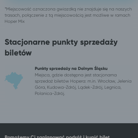
Gliwice
Ciechocinek
Głogów
Ciechocinek
Gniezno
Ciechocinek
Gorzów Wielkopolski
Ciechocinek
Grudziądz
Ciechocinek
Stacjonarne punkty sprzedaży
Iława
Ciechocinek
Inowrocław
Ciechocinek
biletów
Jarosław
Ciechocinek
Jastrzębia Góra
Ciechocinek
Punkty sprzedaży na Dolnym Śląsku
Jaworzno
Ciechocinek
Miejsca, gdzie dostępna jest stacjonarna
Jelenia Góra
Ciechocinek
sprzedaż biletów Hopera: m.in. Wrocław, Jelenia
Kalisz
Ciechocinek
Góra, Kudowa-Zdrój, Lądek-Zdrój, Legnica,
Polanica-Zdrój.
Katowice
Ciechocinek
Kazimierz Dolny
Ciechocinek
Kępno
Ciechocinek
Kielce
Ciechocinek
Kłodzko
Ciechocinek
Kluczbork
Ciechocinek
Pomożemy Ci zaplanować podróż i kupić bilet