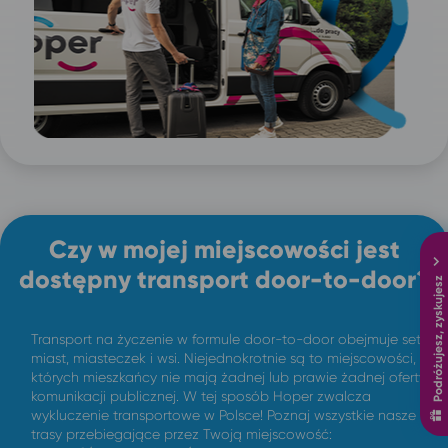
Czy w mojej miejscowości jest
dostępny transport door-to-door?
Podróżujesz, zyskujesz
Transport na życzenie w formule door-to-door obejmuje setki
miast, miasteczek i wsi. Niejednokrotnie są to miejscowości,
których mieszkańcy nie mają żadnej lub prawie żadnej oferty
komunikacji publicznej. W tej sposób Hoper zwalcza
wykluczenie transportowe w Polsce! Poznaj wszystkie nasze
trasy przebiegające przez Twoją miejscowość: